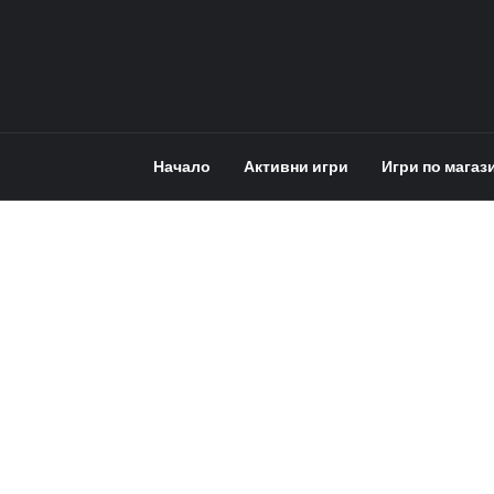
Начало
Активни игри
Игри по магаз