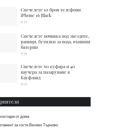
Спечелете 10 броя телефони
iPhone 16 Black
8:13
Спечелете почивка под звездите,
раници, бутилки за вода, външни
батерии
9:18
Спечелете 60 куфара и 40
ваучера за пазаруване в
Кауфланд
8:03
риятели
ели пари от дома
тамент за гости Велико Търново