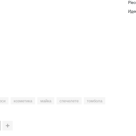
Piec
Идеи
рси
козметика
майка
спечелете
томбола