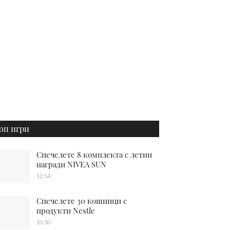
оп игри
Спечелете 8 комплекта с летни
награди NIVEA SUN
12:54
Спечелете 30 кошници с
продукти Nestle
10:30