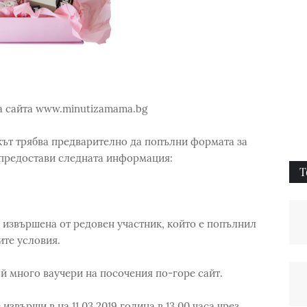
а сайта www.minutizamama.bg
кът трябва предварително да попълни формата за
 предостави следната информация:
Т
, извършена от редовен участник, който е попълнил
те условия.
й много ваучери на посочения по-горе сайт.
извърши в на 11.03.2019 година в 13.00 часа чрез