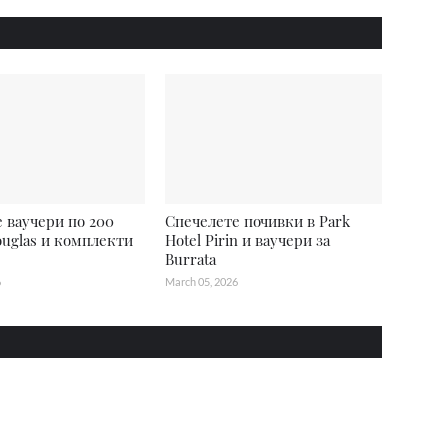
 ваучери по 200
Спечелете почивки в Park
ouglas и комплекти
Hotel Pirin и ваучери за
Burrata
6
March 05, 2026