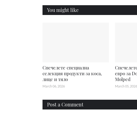
You might like
Спечелете специална
Спечелете
селекция продукти за коса,
евро за D
лице и тяло
Molped
March 06, 2026
March 05, 202
Post a Comment