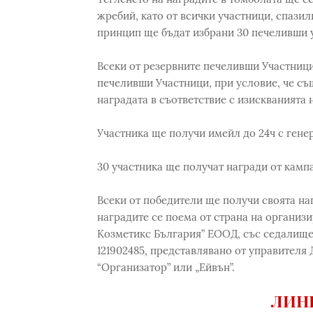
жребий, като от всички участници, спазил
принцип ще бъдат избрани 30 печеливши у
Всеки от резервните печеливши Участници
печеливши Участници, при условие, че съ
наградата в съответствие с изискванията 
Участника ще получи имейл до 24ч с гене
30 участника ще получат награди от камп
Всеки от победители ще получи своята на
наградите се поема от страна на организи
Козметикс България” ЕООД, със седалище г
121902485, представлявано от управителя
“Организатор” или „Ейвън”.
ЛИНК