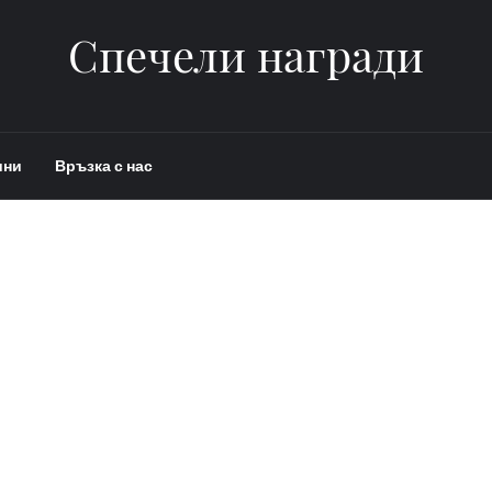
Спечели награди
ини
Връзка с нас