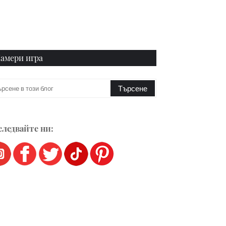
амери игра
ледвайте ни: