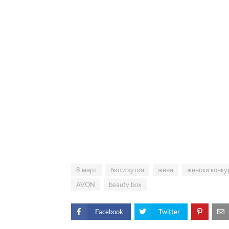
8 март
бюти кутия
жена
женски конку
AVON
beauty box
Facebook
Twitter