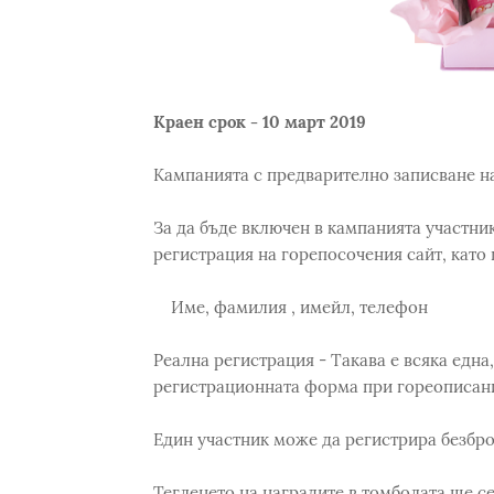
Краен срок - 10 март 2019
Кампанията с предварително записване н
За да бъде включен в кампанията участни
регистрация на горепосочения сайт, като
Име, фамилия , имейл, телефон
Реална регистрация - Такава е всяка една
регистрационната форма при гореописани
Един участник може да регистрира безбро
Тегленето на наградите в томболата ще се 