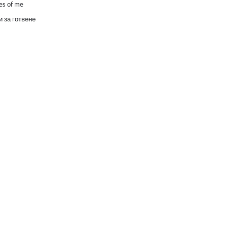
es of me
 за готвене