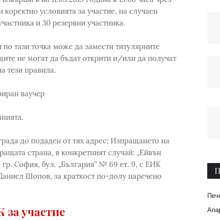
и коректно условията за участие, на случаен
частника и 30 резервни участника.
 по тази точка може да замести титулярните
щите не могат да бъдат открити и/или да получат
на тези правила.
риран ваучер
анията.
града до подаден от тях адрес; Изпращането на
ращата страна, в конкретният случай: „Ейвън
р. София, бул. „България” № 69 ет. 9, с ЕИК
П
 Даниел Шопов, за краткост по-долу наречено
Печ
 за участие
Апар