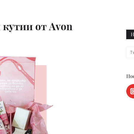
 кутии от Avon
Н
Пос