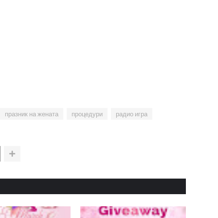
празник на жената
процедури
радио игра