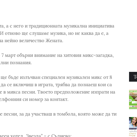
, а с него и традиционната музикална инициатива
И отново ще слушаме музика, но не каква да е, а
на нейно величество Жената.
7 март обърни внимание на хитовия микс-загадка,
ални познания.
Т
а, ще бъде излъчван специален музикален микс от 8
 да се включиш в играта, трябва да познаеш кои са
е в микса песни. Твоето предположение изпрати на
елфонния си номер за контакт.
 песни, за да участваш в томбола, която може да ти
меен хотел „Звезда” – с.Съдиево;