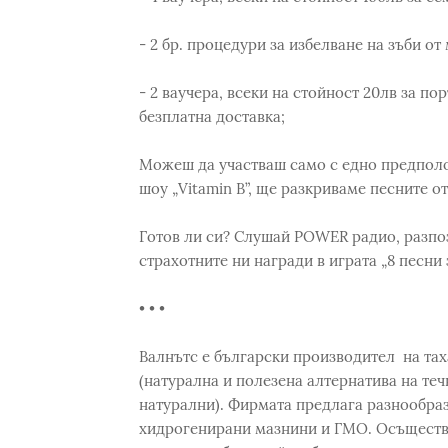
- 2 бр. процедури за избелване на зъби о
- 2 ваучера, всеки на стойност 20лв за по
безплатна доставка;
Можеш да участваш само с едно предполож
шоу „Vitamin B”, ще разкриваме песните о
Готов ли си? Слушай POWER радио, разпо
страхотните ни награди в играта „8 песни 
• • •
Валнътс е български производител на тах
(натурална и полезена алтернатива на те
натурални). Фирмата предлага разнообраз
хидрогенирани мазнини и ГМО. Осъществяв