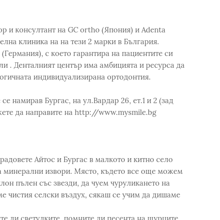
р и консултант на GC ortho (Япония) и Adenta
елна клиника на на тези 2 марки в България.
(Германия), с което гарантира на пациентите си
ли . Денталният център има амбицията и ресурса да
логичната индивидуализирана ортодонтия.
 намирав Бургас, на ул.Вардар 26, ет.1 и 2 (зад
ожете да направите на http://www.mysmile.bg
радовете Айтос и Бургас в малкото и китно село
а минерални извори. Място, където все още можем
лон пълен със звезди, да чуем чуруликането на
е чистия селски въздух, сякаш се учим да дишаме
е ли светулките, помните ли песента на щурците,