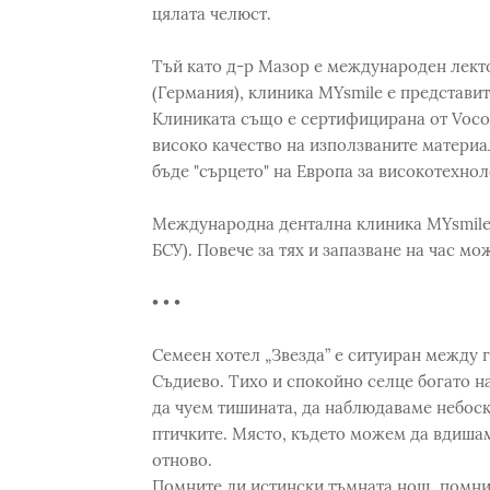
цялата челюст.
Тъй като д-р Мазор е международен лекто
(Германия), клиника MYsmile е представит
Клиниката също е сертифицирана от Voco 
високо качество на използваните материа
бъде "сърцето" на Европа за високотехно
Международна дентална клиника MYsmile се
БСУ). Повече за тях и запазване на час м
• • •
Семеен хотел „Звезда” е ситуиран между г
Съдиево. Тихо и спокойно селце богато н
да чуем тишината, да наблюдаваме небоск
птичките. Място, където можем да вдишам
отново.
Помните ли истински тъмната нощ, помнит