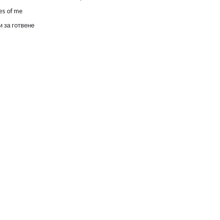
es of me
 за готвене