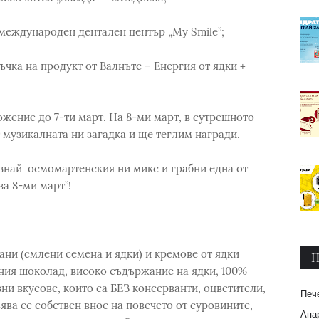
т международен дентален център „My Smile”;
ръчка на продукт от Валнътс – Енергия от ядки +
ение до 7-ти март. На 8-ми март, в сутрешното
т музикалната ни загадка и ще теглим награди.
знай осмомартенския ни микс и грабни една от
за 8-ми март”!
ани (смлени семена и ядки) и кремове от ядки
П
чния шоколад, високо съдържание на ядки, 100%
ни вкусове, които са БЕЗ консерванти, оцветители,
Печ
а се собствен внос на повечето от суровините,
Апар