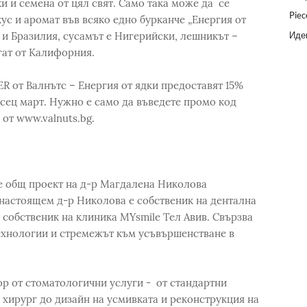
и и семена от цял свят. Само така може да се
Piec
ус и аромат във всяко едно бурканче „Енергия от
Идеи
 и Бразилия, сусамът е Нигерийски, лешникът –
гат от Калифорния.
 от Валнътс – Енергия от ядки предоставят 15%
есец март. Нужно е само да въведете промо код
от www.valnuts.bg.
е общ проект на д-р Магдалена Николова
онастоящем д-р Николова е собственик на дентална
 собственик на клиника MYsmile Тел Авив. Свързва
технологии и стремежът към усъвършенстване в
ор от стоматологични услуги - от стандартни
 хирург до дизайн на усмивката и реконструкция на