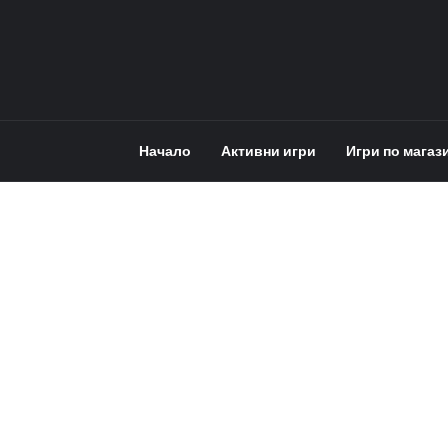
Начало
Активни игри
Игри по магаз