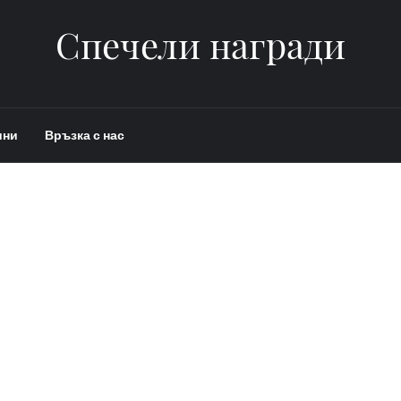
Спечели награди
ини
Връзка с нас