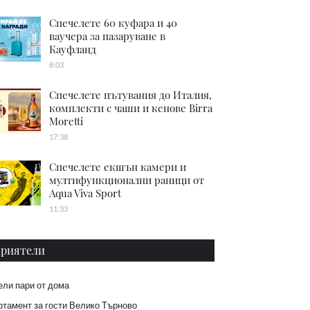
Спечелете 60 куфара и 40
ваучера за пазаруване в
Кауфланд
8:03
Спечелете пътувания до Италия,
комплекти с чаши и кенове Birra
Moretti
17:38
Спечелете екшън камери и
мултифункционални раници от
Aqua Viva Sport
11:33
риятели
ели пари от дома
тамент за гости Велико Търново