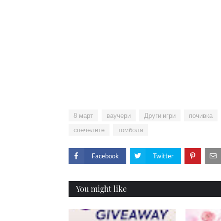
8 март
ваучери
Други игри
почивка
спечелете
томбола
Facebook
Twitter
You might like