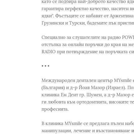
като се подбира най-доброто качество ядк
гарантира перфектно качество, наситен вк
ядки“. Фъстъците се набавят от Аржентина
Грузински и Турски, бадемите пък присти
Специално за слушателите на радио POWER
отстъпка за онлайн поръчки до края на м
RADIO при потвърждение на поръчката си 
• • •
Международен дентален център MYsmile 
(България) и д-р Йоав Мазор (Израел). П
клиника Ем Дент гр. Шумен, а д-р Мазор е
ги любовта към ортодонтията, високите 
професията.
В клиника MYsmile се предлага пълен наб
манипулации, лечение и възстановяване и