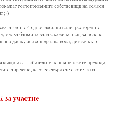
 покажат гостоприемните собственици на семеен
т ;-)
лската част, с 4 еднофамилни вили, ресторант с
а, малка банкетна зала с камина, пещ за печене,
ншно джакузи с минерална вода, детски кът с
дходящо и за любителите на планинските преходи,
ите директно, като се свържете с хотела на
 за участие