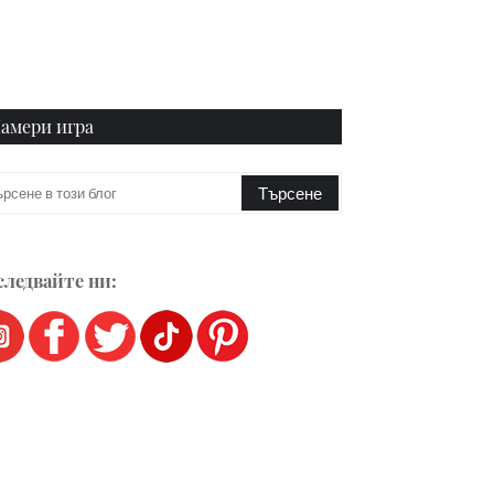
амери игра
ледвайте ни: