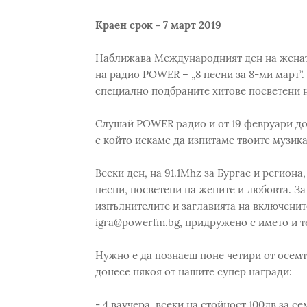
Краен срок - 7 март 2019
Наближава Международният ден на жената
на радио POWER – „8 песни за 8-ми март”. 
специално подбраните хитове посветени 
Слушай POWER радио и от 19 февруари до 
с който искаме да изпитаме твоите музик
Всеки ден, на 91.1Mhz за Бургас и регион
песни, посветени на жените и любовта. За
изпълнителите и заглавията на включенит
igra@powerfm.bg, придруженo с името и т
Нужно е да познаеш поне четири от осемте
донесе някоя от нашите супер награди:
- 4 ваучера, всеки на стойност 100лв за се