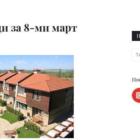
ди за 8-ми март
Н
Пос