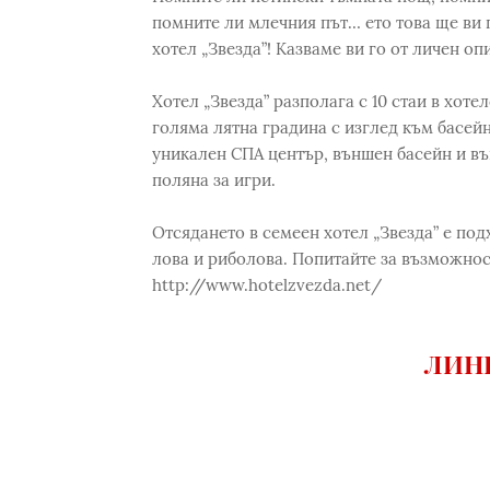
помните ли млечния път… ето това ще ви
хотел „Звезда”! Казваме ви го от личен опи
Хотел „Звезда” разполага с 10 стаи в хоте
голяма лятна градина с изглед към басейн
уникален СПА център, външен басейн и въ
поляна за игри.
Отсядането в семеен хотел „Звезда” е по
лова и риболова. Попитайте за възможност
http://www.hotelzvezda.net/
ЛИНК