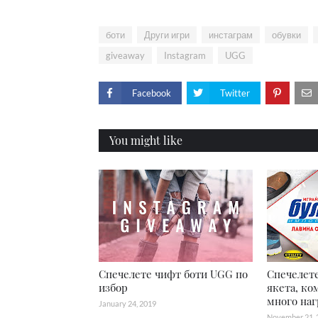
боти
Други игри
инстаграм
обувки
giveaway
Instagram
UGG
Facebook
Twitter
You might like
Спечелете чифт боти UGG по
Спечелете
избор
якета, ко
много наг
January 24, 2019
November 21, 