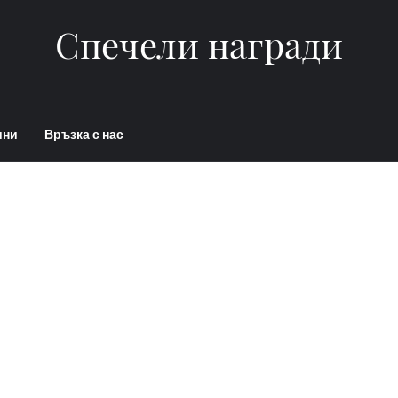
Спечели награди
ини
Връзка с нас