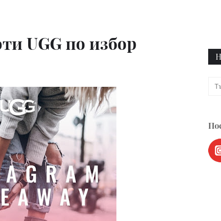
оти UGG по избор
Н
Пос