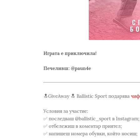
Играта е приключила!
Печеливш: @paun4e
🔝GiveAway 🔝 Ballistic Sport подарява
чиф
Условия за участие:
✅ последваш @ballistic_sport в Instagram;
✅ отбележиш в коментар приятел;
✅ напишеш номера обувки, който носиш;