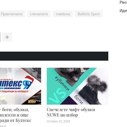
Piec
Идеи
Приключили
спечелете
томбола
Ballistic Sport
 боти, обувки,
Спечелете чифт обувки
мплекти и още
NUWE по избор
ради от Бултекс
October 21, 2018
2018