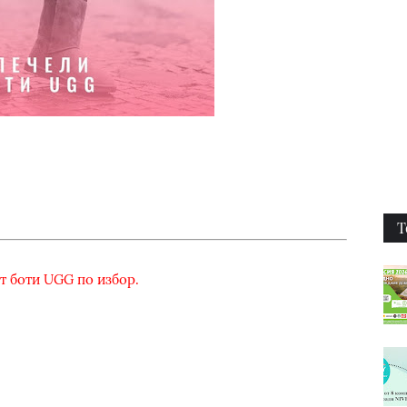
Т
т боти UGG по избор.