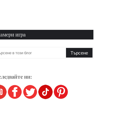
амери игра
ледвайте ни: