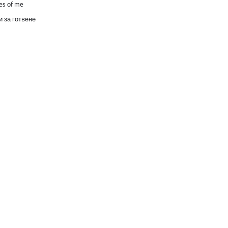
es of me
 за готвене