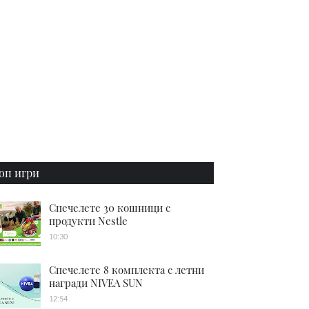
оп игри
Спечелете 30 кошници с
продукти Nestle
10:30
Спечелете 8 комплекта с летни
награди NIVEA SUN
12:54