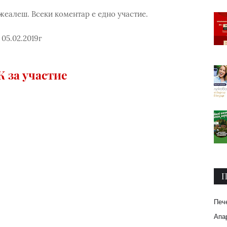
еалеш. Всеки коментар е едно участие.
05.02.2019г
 за участие
П
Печ
Апар