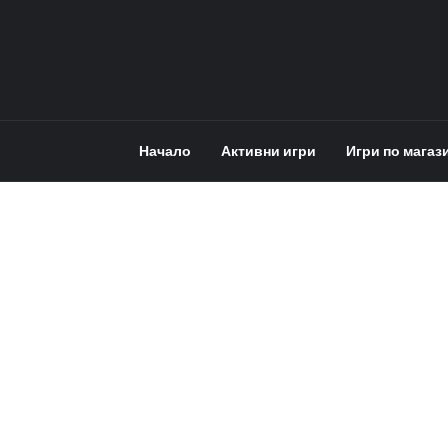
Начало
Активни игри
Игри по магаз