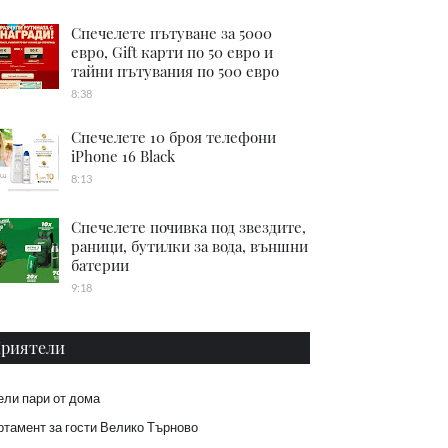
Спечелете пътуване за 5000
евро, Gift карти по 50 евро и
тайни пътувания по 500 евро
8:38
Спечелете 10 броя телефони
iPhone 16 Black
8:13
Спечелете почивка под звездите,
раници, бутилки за вода, външни
батерии
9:18
риятели
ели пари от дома
тамент за гости Велико Търново