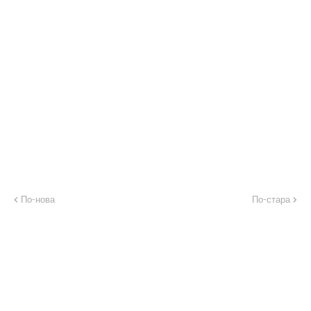
По-нова
По-стара