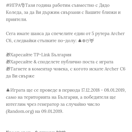
#ИГРА🎅Тази година работим съвместно с Дядо
Коледа, за да Ви държим свързани с Вашите близки и
приятели.
Сега имате шанса да спечелите един от 5 рутера Archer
C6, следвайки стъпките по-долу: 🎄❄️☃️🦌
🎁Харесайте TP-Link България
🎁Харесайте & споделете публично поста с играта
🎁Тагнете в коментар човека, с когото искате Archer C6
да Ви свърже
🎄Играта ще се проведе в периода 17.12.2018 - 08.01.2019,
само на територията на България, а победителя ще
изтеглим чрез генератор за случайно число
(Random.org) на 09.01.2019.