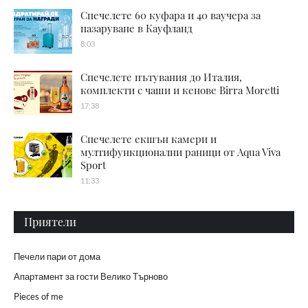
Спечелете 60 куфара и 40 ваучера за
пазаруване в Кауфланд
8:03
Спечелете пътувания до Италия,
комплекти с чаши и кенове Birra Moretti
17:38
Спечелете екшън камери и
мултифункционални раници от Aqua Viva
Sport
11:33
Приятели
Печели пари от дома
Апартамент за гости Велико Търново
Pieces of me