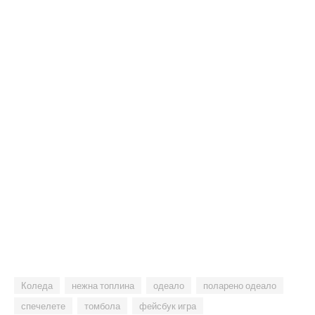
Коледа
нежна топлина
одеало
поларено одеало
спечелете
томбола
фейсбук игра