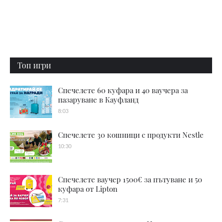
Топ игри
Спечелете 60 куфара и 40 ваучера за
пазаруване в Кауфланд
8:03
Спечелете 30 кошници с продукти Nestle
10:30
Спечелете ваучер 1500€ за пътуване и 50
куфара от Lipton
7:31