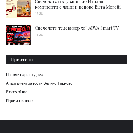
Спечелете пътувания до Италия,
комплекти с чаши и кенове Birra Moretti
17:38
Спечелете телевизор 50'' AIWA Smart TV
11:38
Приятели
Печели пари от дома
Апартамент за гости Велико Търново
Pieces of me
Идеи за готвене