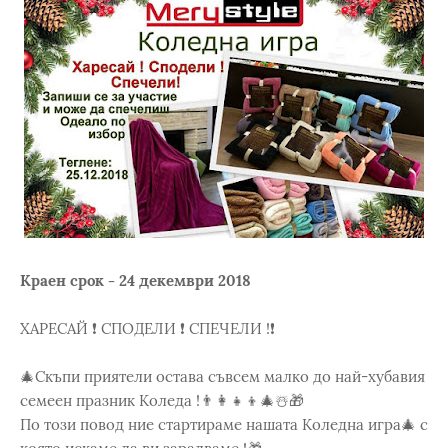
Краен срок - 24 декември 2018
ХАРЕСАЙ ❗️ СПОДЕЛИ ❗️ СПЕЧЕЛИ !❗️
🎄Скъпи приятели остава съвсем малко до най-хубавия
семеен празник Коледа !👨‍👩‍👧‍👦🎄☃️🎁
По този повод ние стартираме нашата Коледна игра🎄 с