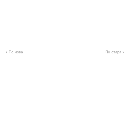
По-нова
По-стара