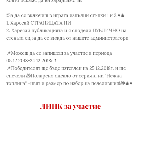
която искаме да ви зарадваме !🎁
❗️За да се включиш в играта изпълни стъпки 1 и 2 ♥️🎄
1️. Харесай СТРАНИЦАТА НИ !
2. Харесай публикацията и я сподели ПУБЛИЧНО на
стената си,за да се вижда от нашите администратори!
📌Можеш да се запишеш за участие в периода
05.12.2018-24.12.2018г ❗️
📌Победителят ще бъде изтеглен на 25.12.2018г. и ще
спечели 🎁Поларено одеало от серията ни "Нежна
топлина" -цвят и размер по избор на печелившия!🎁🎄♥️
ЛИНК за участие