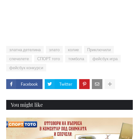
златна детелина
злато
колие
Приключили
спечелете
СПОРТ тото
томбола
фейсбук игра
фейсбук конкурси
Facebook
Twitter
You might like