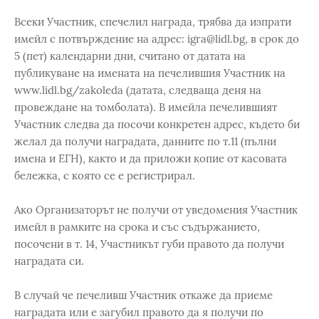
Всеки Участник, спечелил награда, трябва да изпрати
имейл с потвърждение на адрес: igra@lidl.bg, в срок до
5 (пет) календарни дни, считано от датата на
публикуване на имената на печелившия Участник на
www.lidl.bg/zakoleda (датата, следваща деня на
провеждане на томболата). В имейла печелившият
Участник следва да посочи конкретен адрес, където би
желал да получи наградата, данните по т.11 (пълни
имена и ЕГН), както и да приложи копие от касовата
бележка, с която се е регистрирал.
Ако Организаторът не получи от уведомения Участник
имейл в рамките на срока и със съдържанието,
посочени в т. 14, Участникът губи правото да получи
наградата си.
В случай че печеливш Участник откаже да приеме
наградата или е загубил правото да я получи по