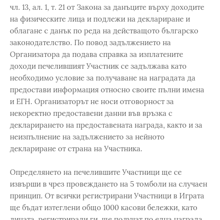
чл. 13, ал. 1, т. 21 от Закона за данъците върху доходите
на физическите лица и подлежи на деклариране и
облагане с данък по реда на действащото българско
законодателство. По повод задължението на
Организатора да подава справка за изплатените
доходи печелившият Участник се задължава като
необходимо условие за получаване на наградата да
предостави информация относно своите пълни имена
и ЕГН. Организаторът не носи отговорност за
некоректно предоставени данни във връзка с
декларирането на предоставената награда, както и за
неизпълнение на задължението за нейното
деклариране от страна на Участника.
Определянето на печелившите Участници ще се
извърши в чрез провеждането на 5 томболи на случаен
принцип. От всички регистрирани Участници в Играта
ще бъдат изтеглени общо 1000 касови бележки, като
лицата, регистрирали ги, ще получат по една награда,