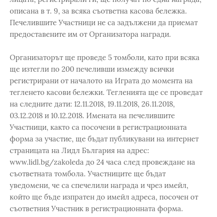
описана в т. 9, за всяка съответна касова бележка.
Печелившите Участници не са задължени да приемат
предоставените им от Организатора награди.
Организаторът ще проведе 5 томболи, като при всяка
ще изтегли по 200 печеливши измежду всички
регистрирани от началото на Играта до момента на
тегленето касови бележки. Тегленията ще се проведат
на следните дати: 12.11.2018, 19.11.2018, 26.11.2018,
03.12.2018 и 10.12.2018. Имената на печелившите
Участници, както са посочени в регистрационната
форма за участие, ще бъдат публикувани на интернет
страницата на Лидл България на адрес:
www.lidl.bg/zakoleda до 24 часа след провеждане на
съответната томбола. Участниците ще бъдат
уведомени, че са спечелили награда и чрез имейл,
който ще бъде изпратен до имейл адреса, посочен от
съответния Участник в регистрационната форма.