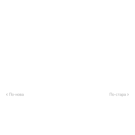
По-нова
По-стара