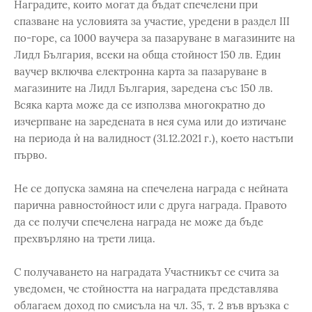
Наградите, които могат да бъдат спечелени при
спазване на условията за участие, уредени в раздел ІІІ
по-горе, са 1000 ваучера за пазаруване в магазините на
Лидл България, всеки на обща стойност 150 лв. Един
ваучер включва електронна карта за пазаруване в
магазините на Лидл България, заредена със 150 лв.
Всяка карта може да се използва многократно до
изчерпване на заредената в нея сума или до изтичане
на периода ѝ на валидност (31.12.2021 г.), което настъпи
първо.
Не се допуска замяна на спечелена награда с нейната
парична равностойност или с друга награда. Правото
да се получи спечелена награда не може да бъде
прехвърляно на трети лица.
С получаването на наградата Участникът се счита за
уведомен, че стойността на наградата представлява
облагаем доход по смисъла на чл. 35, т. 2 във връзка с