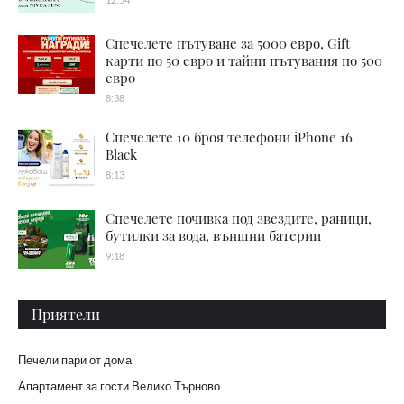
Спечелете пътуване за 5000 евро, Gift
карти по 50 евро и тайни пътувания по 500
евро
8:38
Спечелете 10 броя телефони iPhone 16
Black
8:13
Спечелете почивка под звездите, раници,
бутилки за вода, външни батерии
9:18
Приятели
Печели пари от дома
Апартамент за гости Велико Търново