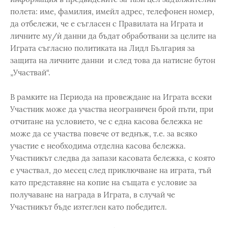
полета: име, фамилия, имейл адрес, телефонен номер,
да отбележи, че е съгласен с Правилата на Играта и
личните му/ѝ данни да бъдат обработвани за целите на
Играта съгласно политиката на Лидл България за
защита на личните данни и след това да натисне бутон
„Участвай“.
В рамките на Периода на провеждане на Играта всеки
Участник може да участва неограничен брой пъти, при
отчитане на условието, че с една касова бележка не
може да се участва повече от веднъж, т.е. за всяко
участие е необходима отделна касова бележка.
Участникът следва да запази касовата бележка, с която
е участвал, до месец след приключване на играта, тъй
като представяне на копие на същата е условие за
получаване на награда в Играта, в случай че
Участникът бъде изтеглен като победител.