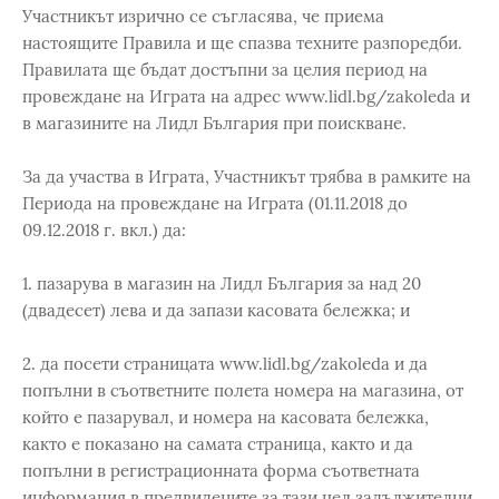
Участникът изрично се съгласява, че приема
настоящите Правила и ще спазва техните разпоредби.
Правилата ще бъдат достъпни за целия период на
провеждане на Играта на адрес www.lidl.bg/zakoleda и
в магазините на Лидл България при поискване.
За да участва в Играта, Участникът трябва в рамките на
Периода на провеждане на Играта (01.11.2018 до
09.12.2018 г. вкл.) да:
1. пазарува в магазин на Лидл България за над 20
(двадесет) лева и да запази касовата бележка; и
2. да посети страницата www.lidl.bg/zakoleda и да
попълни в съответните полета номера на магазина, от
който е пазарувал, и номера на касовата бележка,
както е показано на самата страница, както и да
попълни в регистрационната форма съответната
информация в предвидените за тази цел задължителни