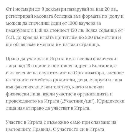
От 1 ноември до 9 декември пазарувай за над 20 лв.,
регистрирай касовата бележка във формата по-долу и
можеш да спечелиш един от 1000 ваучера за
пазаруване в Lidl на стойност 150 лв. Всяка седмица от
12.11. до края на играта ще теглим по 200 късметлии и
ще обявяваме имената им на тази страница.
Право да участват в Играта имат всички физически
лица над 18 години с постоянен адрес в България, с
изключение на служителите на Организатора, членове
на техните семейства (родители, деца, съпрузи и лица
във фактическо съжителство), както и всички
физически лица, взели участие в организацията и
провеждането на Играта („Участник/ци“). Юридически
лица нямат право да участват в Играта.
Участие в Играта е възможно само при спазване на
настоящите Правила. С участието си в Играта