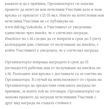
каквато и да е причина, Организаторът си запазва
правото да изтегли нов печеливш Участник като в тази
връзка се прилагат т.12-15 вкл. Името на изтегления нов
печеливш Участник не се публикува на
www.lidl.bg/zakoleda, а Участникът се уведомява
единствено чрез имейл, че е спечелил награда.
Имейлът по т.14 следва да се изпрати в срок до 5 (пет)
календарни дни, считано от получаване на имейла, с
който Участникът е уведомен, че е спечелил награда.
Организаторът изпраща наградата в срок до 15
(петнадесет) работни дни от получаване на имейла по
т.14. Разходите във връзка с доставката са за сметка на
Организатора. В случай на невъзможност от страна на
Организатора да предостави описаната награда по
причини, за които той не отговаря, Организаторът си
запазва правото да награди печелившия Участник с
друг вид награда на същата стойност.