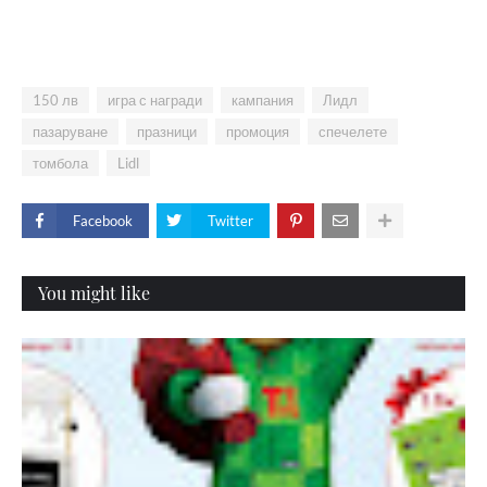
150 лв
игра с награди
кампания
Лидл
пазаруване
празници
промоция
спечелете
томбола
Lidl
Facebook
Twitter
You might like