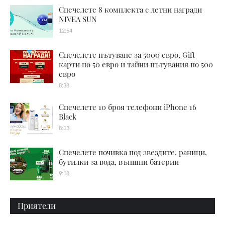
Спечелете 8 комплекта с летни награди
NIVEA SUN
12:54
Спечелете пътуване за 5000 евро, Gift
карти по 50 евро и тайни пътувания по 500
евро
8:38
Спечелете 10 броя телефони iPhone 16
Black
8:13
Спечелете почивка под звездите, раници,
бутилки за вода, външни батерии
9:18
Приятели