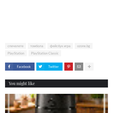
спечелете
томбола
фейсбук игра
ozone.bg
PlayStation
PlayStation Classic
Facebook
Twitter
You might like