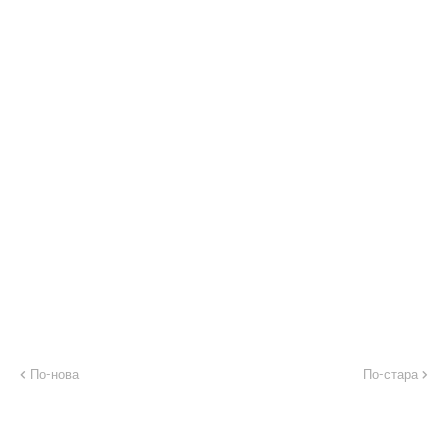
По-нова
По-стара