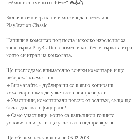
гейминг спомени от 90-те? 🎮🕹📺
Включи се в играта ни и можеш да спечелиш
PlayStation Classic!
Напиши в коментар под поста няколко изречения за
твоя първи PlayStation спомен и коя беше първата игра,
която си играл на конзолата.
Ще прегледаме внимателно всички коментари и ще
изберем 1 късметлия.
🔸Внимавайте - дублиращи се и явно копирани
коментари няма да участват в надпреварата.
🔸Участници, коментирали повече от веднъж, също ще
бъдат дисквалифицирани!
🔸Само участници, които са изпълнили точните
условия на играта, ще участват в надпреварата.
Ще обявим печелившия на 05.12.2018 г.