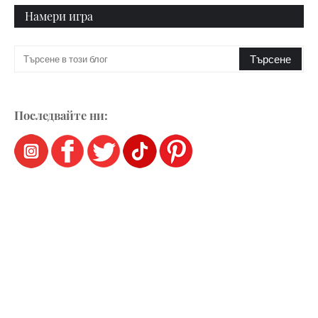
Намери игра
Последвайте ни: