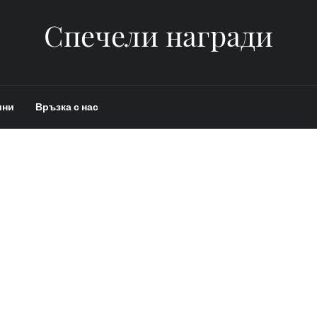
Спечели награди
ини
Връзка с нас