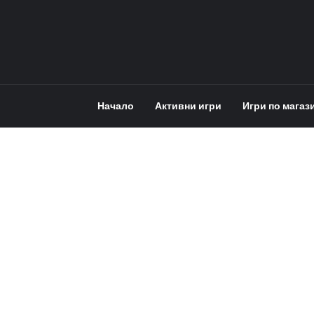
Начало
Активни игри
Игри по магаз