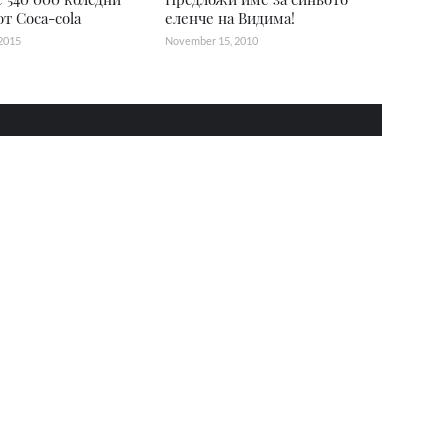
от Coca-cola
еленче на Видима!
2015
November 15, 2010