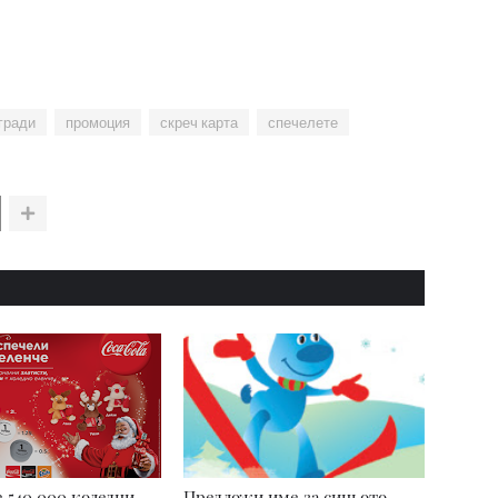
гради
промоция
скреч карта
спечелете
 540 000 коледни
Предложи име за синьото