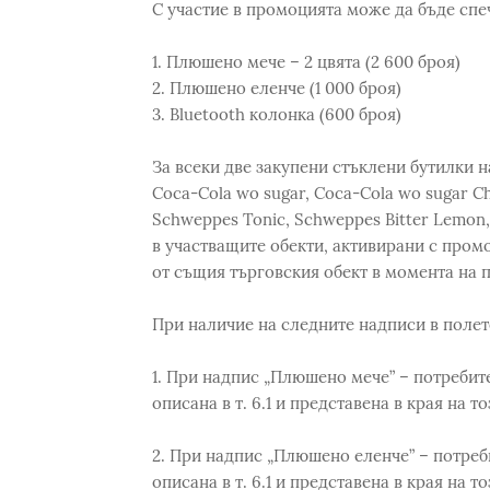
С участие в промоцията може да бъде спе
1. Плюшено мече – 2 цвята (2 600 броя)
2. Плюшено еленче (1 000 броя)
3. Bluetooth колонка (600 броя)
За всеки две закупени стъклени бутилки н
Coca-Cola wo sugar, Coca-Cola wo sugar Che
Schweppes Tonic, Schweppes Bitter Lemon,
в участващите обекти, активирани с промо
от същия търговския обект в момента на п
При наличие на следните надписи в полето
1. При надпис „Плюшено мече” – потребит
описана в т. 6.1 и представена в края на т
2. При надпис „Плюшено еленче” – потреб
описана в т. 6.1 и представена в края на т