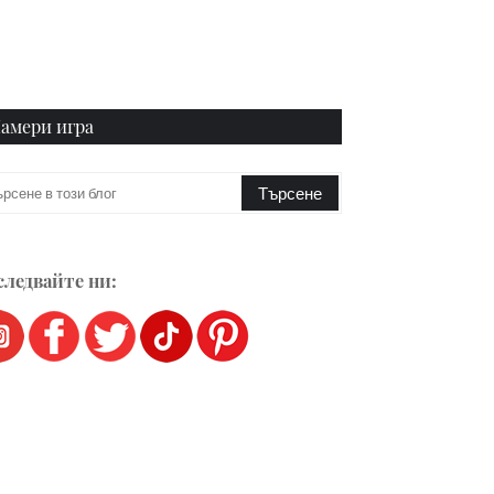
амери игра
ледвайте ни: