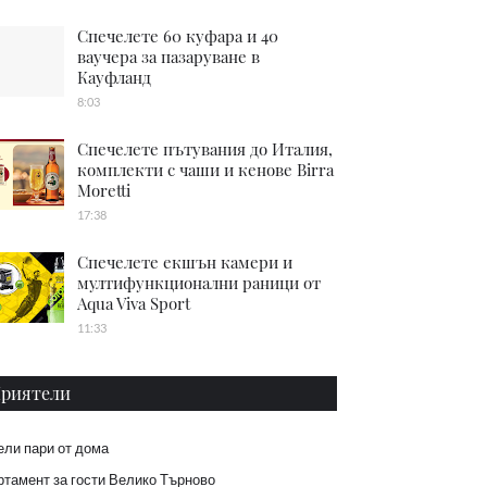
Спечелете 60 куфара и 40
ваучера за пазаруване в
Кауфланд
8:03
Спечелете пътувания до Италия,
комплекти с чаши и кенове Birra
Moretti
17:38
Спечелете екшън камери и
мултифункционални раници от
Aqua Viva Sport
11:33
риятели
ели пари от дома
тамент за гости Велико Търново