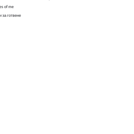
es of me
 за готвене