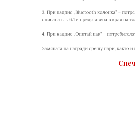
3. При надпис „Bluetooth колонка” – потр
описана в т. 6.1 и представена в края на т
4. При надпис „Опитай пак” – потребителя
Замяната на награди срещу пари, както и 
Спеч