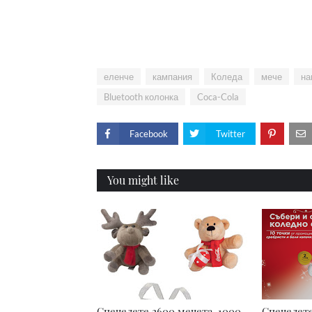
еленче
кампания
Коледа
мече
на
Bluetooth колонка
Coca-Cola
Facebook
Twitter
You might like
Спечелете 2600 мечета, 1000
Спечелете