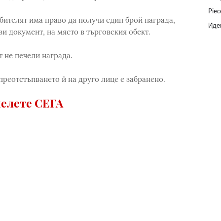
Piec
ебителят има право да получи един брой награда,
Идеи
ози документ, на място в търговския обект.
т не печели награда.
преотстъпването й на друго лице е забранено.
елете СЕГА