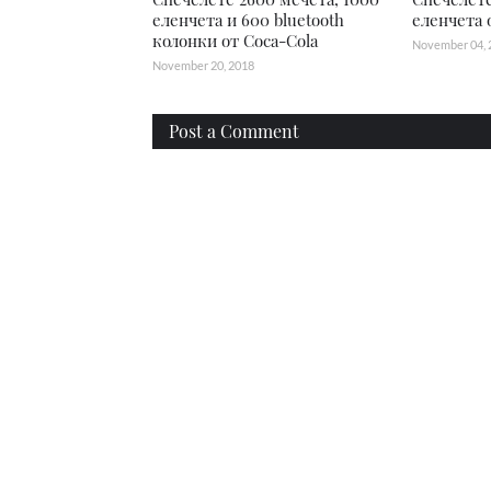
еленчета и 600 bluetooth
еленчета 
колонки от Coca-Cola
November 04, 
November 20, 2018
Post a Comment