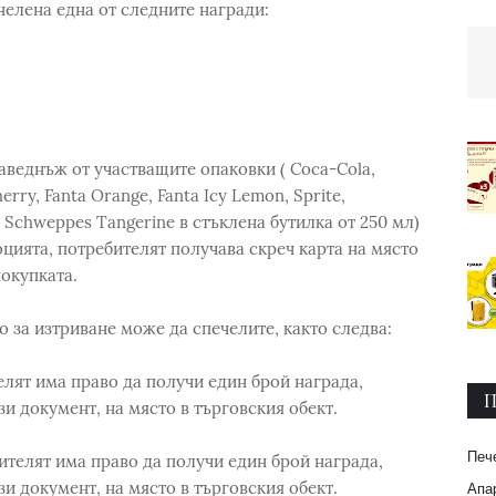
челена една от следните награди:
аведнъж от участващите опаковки ( Coca-Cola,
rry, Fanta Orange, Fanta Icy Lemon, Sprite,
 Schweppes Tangerine в стъклена бутилка от 250 мл)
цията, потребителят получава скреч карта на място
окупката.
 за изтриване може да спечелите, както следва:
елят има право да получи един брой награда,
П
ози документ, на място в търговския обект.
Печ
ителят има право да получи един брой награда,
ози документ, на място в търговския обект.
Апар