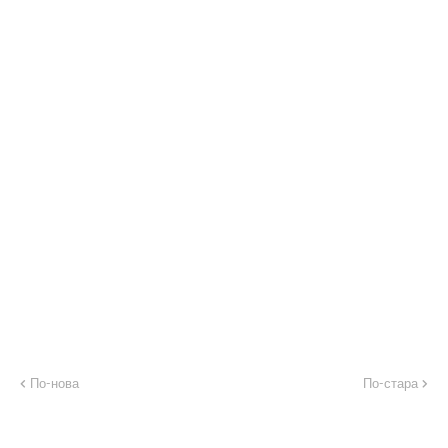
По-нова
По-стара