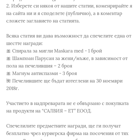
2. Изберете си някоя от нашите статии, коменрирайте я
на сайта ни и я споделете (публично), а в коментар
сложете заглавието на статията.
Всяка статия ви дава възможност да спечелите една от
шестте награди:
🎀 Спирала за мигли Maskara med - 1 брой
🎀 Шампоан Парусан за жени/мъже, в зависимост от
пола на печелившия – 2 броя
🎀 Магнум антиспазми - 3 броя
🌺 Печелившите ще бъдат изтеглени на 30 ноември
2018г.
Участието в надпреварата не е обвързано с покупката
на продукти на “САЛВИЯ – ЕТ” ЕООД.
Спечелилите предметните награди, ще ги получат
безплатно чрез куриерска фирма на посочения от тях