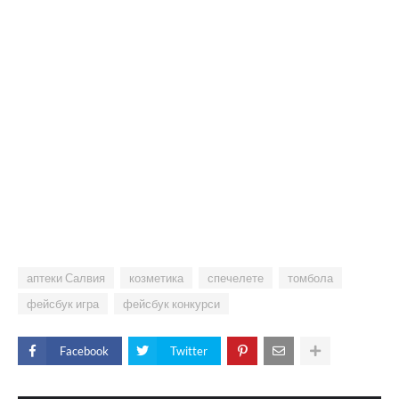
аптеки Салвия
козметика
спечелете
томбола
фейсбук игра
фейсбук конкурси
Facebook
Twitter