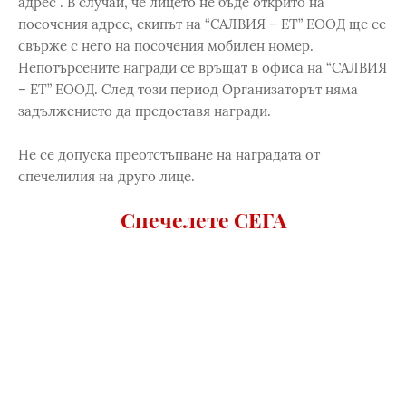
адрес . В случай, че лицето не бъде открито на
посочения адрес, екипът на “САЛВИЯ – ЕТ” ЕООД ще се
свърже с него на посочения мобилен номер.
Непотърсените награди се връщат в офиса на “САЛВИЯ
– ЕТ” ЕООД. След този период Организаторът няма
задължението да предоставя награди.
Не се допуска преотстъпване на наградата от
спечелилия на друго лице.
Спечелете СЕГА