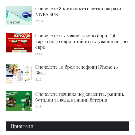
Спечелете 8 комплекта с летни награди
NIVEA SUN
12:54
Спечелете пътуване за 5000 евро, Gift
карти по 50 евро и тайни пътувания по 500
евро
8:38
Спечелете 10 броя телефони iPhone 16
Black
8:13
Спечелете почивка под звездите, раници,
бутилки за вода, външни батерии
9:18
Приятели