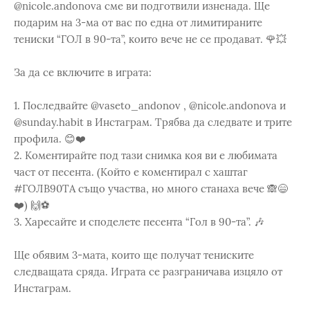
@nicole.andonova сме ви подготвили изненада. Ще
подарим на 3-ма от вас по една от лимитираните
тениски “ГОЛ в 90-та”, които вече не се продават. 🌹💥 ⁣⁣
За да се включите в играта:⁣⁣
1. Последвайте @vaseto_andonov , @nicole.andonova и
@sunday.habit в Инстаграм. Трябва да следвате и трите
профила. 😊❤️⁣⁣
2. Коментирайте под тази снимка коя ви е любимата
част от песента. (Който е коментирал с хаштаг
#ГОЛВ90ТА също участва, но много станаха вече 🙈😄
❤️) 🙌⚽️⁣⁣
3. Харесайте и споделете песента “Гол в 90-та”. 🎶⁣⁣
Ще обявим 3-мата, които ще получат тениските
следващата сряда. Играта се разграничава изцяло от
Инстаграм.