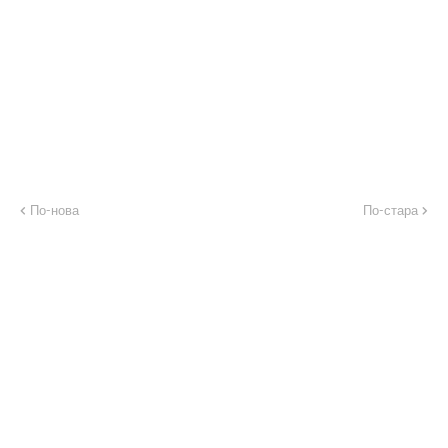
По-нова
По-стара