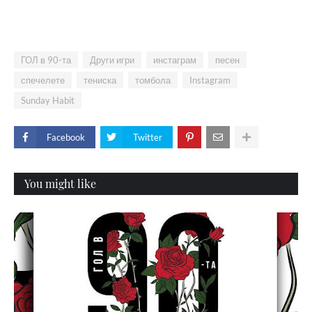
ГОЛ в 90-та
Други игри
инстаграм
песен
спечелете
тениска
томбола
Instagram
Sunday Habit
Facebook
Twitter
You might like