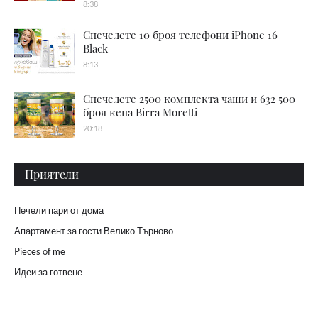
8:38
Спечелете 10 броя телефони iPhone 16
Black
8:13
Спечелете 2500 комплекта чаши и 632 500
броя кена Birra Moretti
20:18
Приятели
Печели пари от дома
Апартамент за гости Велико Търново
Pieces of me
Идеи за готвене