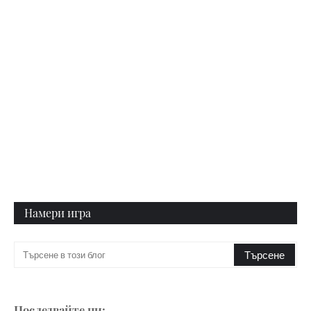
Намери игра
Последвайте ни: