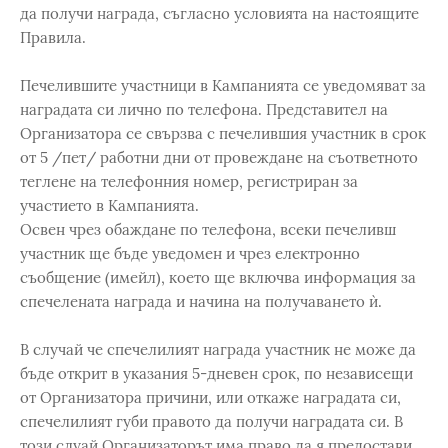
да получи награда, съгласно условията на настоящите
Правила.
Печелившите участници в Кампанията се уведомяват за
наградата си лично по телефона. Представител на
Организатора се свързва с печелившия участник в срок
от 5 /пет/ работни дни от провеждане на съответното
теглене на телефонния номер, регистриран за
участието в Кампанията.
Освен чрез обаждане по телефона, всеки печеливш
участник ще бъде уведомен и чрез електронно
съобщение (имейл), което ще включва информация за
спечелената награда и начина на получаването ѝ.
В случай че спечелилият награда участник не може да
бъде открит в указания 5-дневен срок, по независещи
от Организатора причини, или откаже наградата си,
спечелилият губи правото да получи наградата си. В
този слуай Организаторът има право да я предостави