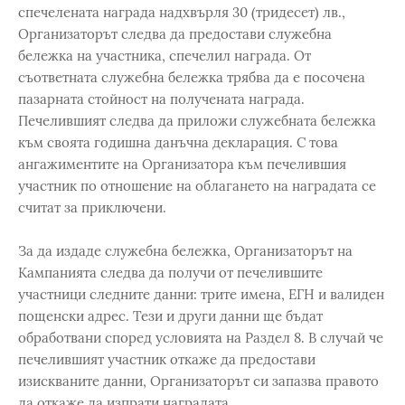
спечелената награда надхвърля 30 (тридесет) лв.,
Организаторът следва да предостави служебна
бележка на участника, спечелил награда. От
съответната служебна бележка трябва да е посочена
пазарната стойност на получената награда.
Печелившият следва да приложи служебната бележка
към своята годишна данъчна декларация. С това
ангажиментите на Организатора към печелившия
участник по отношение на облагането на наградата се
считат за приключени.
За да издаде служебна бележка, Организаторът на
Кампанията следва да получи от печелившите
участници следните данни: трите имена, ЕГН и валиден
пощенски адрес. Тези и други данни ще бъдат
обработвани според условията на Раздел 8. В случай че
печелившият участник откаже да предостави
изискваните данни, Организаторът си запазва правото
да откаже да изпрати наградата.