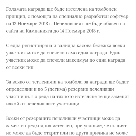
Голямата награда ще бъде изтеглена на томболен
принцип, с помощта на специално разработен софтуер,
на 12 Ноември 2018 г. Печелившият ще бъде обявен на
сайта на Кампанията до 14 Ноември 2018 г.
С една регистрирана и валидна касова бележка всеки
участник може да спечели само една награда. Един
участник може да спечели максимум по една награда
от всеки тип.
За всяко от тегленията на томбола за награди ще бъдат
определяни и по 5 (петима) резервни печеливши
участници. По реда на тяхното изтегляне те ще заменят
някой от печелившите участници.
Всеки от резервните печеливши участници може да
замести предходния изтеглен, при условие, че същият
не може да бъде открит или по друга причина не може