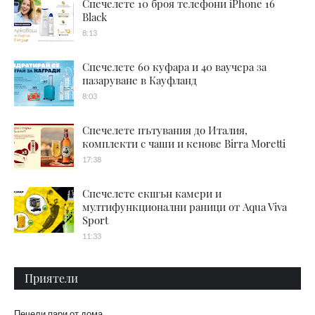
Спечелете 10 броя телефони iPhone 16
Black
8:13
Спечелете 60 куфара и 40 ваучера за
пазаруване в Кауфланд
8:03
Спечелете пътувания до Италия,
комплекти с чаши и кенове Birra Moretti
17:38
Спечелете екшън камери и
мултифункционални раници от Aqua Viva
Sport
11:33
Приятели
Печели пари от дома