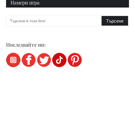
Намери игра
Последвайте ни: