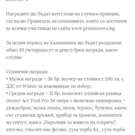
Наградите ще бъдат изтеглени на случаен принцип,
съгласно Правилата на кампанията, които са достъпни
за всички участници на сайта www.promozewa.bg.
За целия период на Кампанията ще бъдат раздадени
общо 49 (четиридесет и девет) броя награди, както
следва:
Седмични награди:
• Малки награди – 36 бр. ваучер на стойност 200 лв. с
ДДС от Wishio за изживяване по избор;
• Средни награди – 12 бр. комплект алпийска раница
Deuter Act Trail Pro 34 литра с включена екипировка –
дъждобран, челна лампа, щеки, термос, бутилка, канче
със сгъваеми дръжки, прибор за хранене, компактен
мултитул, книга „Наръчник за живота на открито“,
аптечка, спасително фолио, суха торба 8л., суха торба