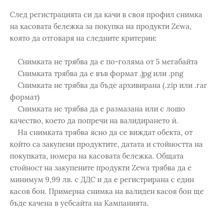
След регистрацията си да качи в своя профил снимка
на касовата бележка за покупка на продукти Zewa,
която да отговаря на следните критерии:
Снимката не трябва да е по-голяма от 5 мегабайта
Снимката трябва да е във формат .jpg или .png
Снимката не трябва да бъде архивирана (.zip или .rar
формат)
Снимката не трябва да е размазана или с лошо
качество, което да попречи на валидирането ѝ.
На снимката трябва ясно да се виждат обекта, от
който са закупени продуктите, датата и стойността на
покупката, номера на касовата бележка. Общата
стойност на закупените продукти Zewa трябва да е
минимум 9,99 лв. с ДДС и да е регистрирана с един
касов бон. Примерна снимка на валиден касов бон ще
бъде качена в уебсайта на Кампанията.