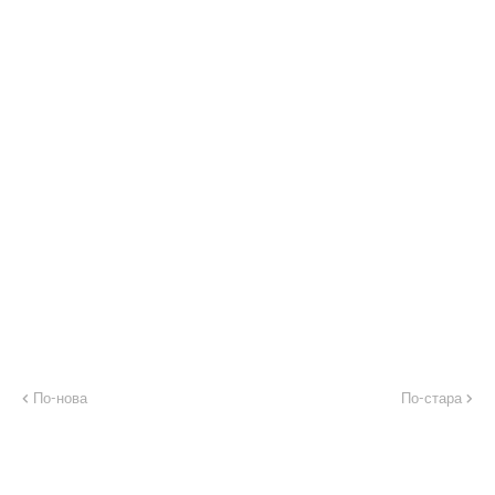
По-нова
По-стара