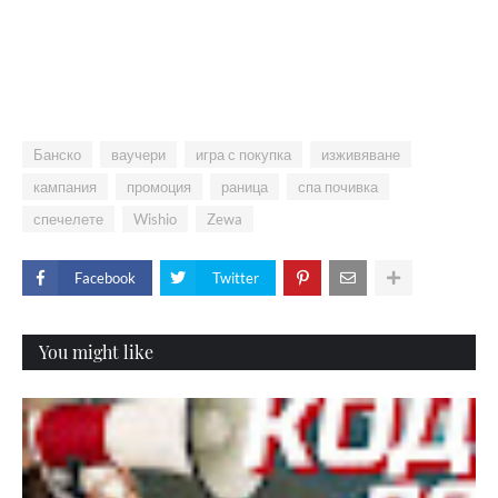
Банско
ваучери
игра с покупка
изживяване
кампания
промоция
раница
спа почивка
спечелете
Wishio
Zewa
Facebook
Twitter
You might like