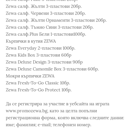
Zewa салф. Жълти 3-пластови 20бр.
Zewa салф. Червени 3-пластови 20бр.
Zewa салф. Жълти Орнаменти 3-пластови 20бр.
Zewa салф. Тъмно Сини 3-пластови 20бр.
Zewa салф.Plus Бели 1-пластови100бр.
Кърпички в кутия ZEWA
Zewa Everyday 2-пластови 100бр.
Zewa Kids Box 3-пластови 60бр
Zewa Deluxe Design 3-пластови 90бр
Zewa Deluxe Camomile Box 3-пластови 60бр.
Мокри кърпички ZEWA
Zewa Fresh-To-Go Classic 10бр.
Zewa Fresh-To-Go Protect 10бр.
Да се регистрира за участие в уебсайта на играта
www.promozewa.bg, като за целта попълни
регистрационна форма, която включва следните данни:
име; фамилия; e-mail; телефонен номер.