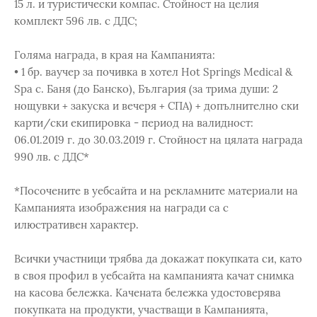
15 л. и туристически компас. Стойност на целия
комплект 596 лв. с ДДС;
Голяма награда, в края на Кампанията:
• 1 бр. ваучер за почивка в хотел Hot Springs Medical &
Spa с. Баня (до Банско), България (за трима души: 2
нощувки + закуска и вечеря + СПА) + допълнително ски
карти/ски екипировка - период на валидност:
06.01.2019 г. до 30.03.2019 г. Стойност на цялата награда
990 лв. с ДДС*
*Посочените в уебсайта и на рекламните материали на
Кампанията изображения на награди са с
илюстративен характер.
Всички участници трябва да докажат покупката си, като
в своя профил в уебсайта на кампанията качат снимка
на касова бележка. Качената бележка удостоверява
покупката на продукти, участващи в Кампанията,