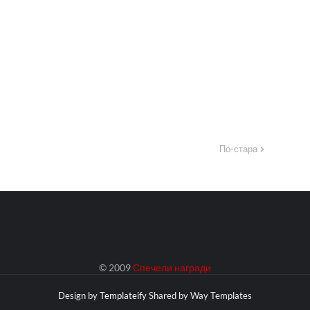
По-стара
© 2009
Спечели награди
Design by
Templateify
Shared by
Way Templates