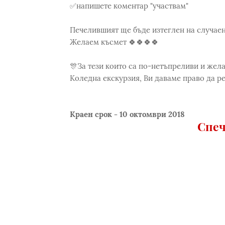
✅напишете коментар "участвам"
Печелившият ще бъде изтеглен на случаен 
Желаем късмет 🍀🍀🍀🍀
🎊За тези които са по-нетъпреливи и жела
Коледна екскурзия, Ви даваме право да ре
Краен срок - 10 октомври 2018
Спеч