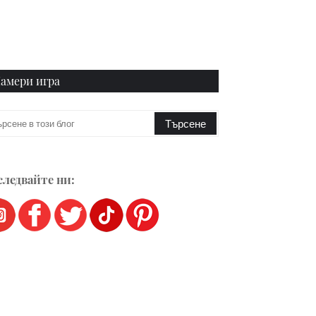
амери игра
ледвайте ни: