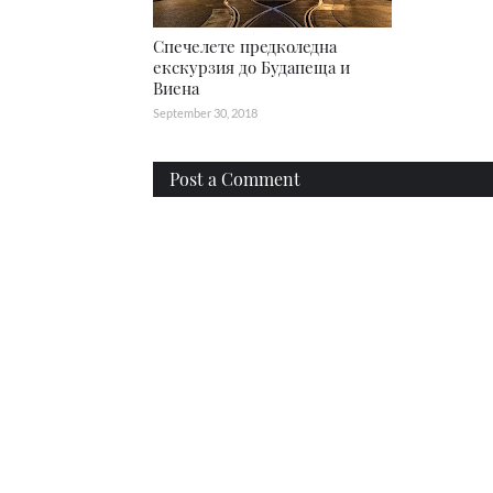
Спечелете предколедна
екскурзия до Будапеща и
Виена
September 30, 2018
Post a Comment