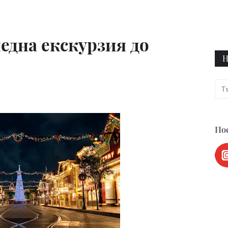
една екскурзия до
Н
Пос