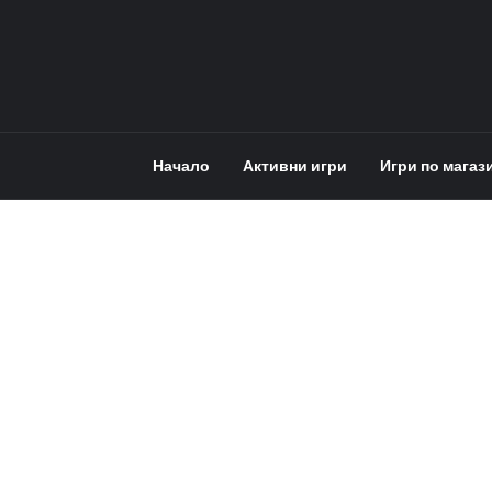
Начало
Активни игри
Игри по магаз