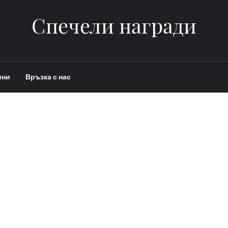
Спечели награди
ини
Връзка с нас