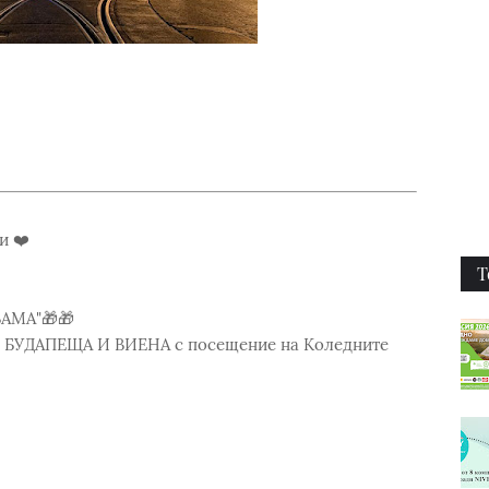
и ❤️
Т
АМА"🎁🎁
БУДАПЕЩА И ВИЕНА с посещение на Коледните