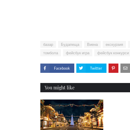
базар
Будапеща
Виена
екскурзия
томбола
фейсбук игра
фейсбук конкурси
Facebook
Twitter
You might like