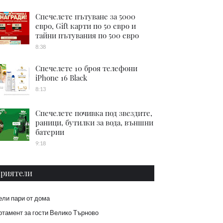
Спечелете пътуване за 5000
евро, Gift карти по 50 евро и
тайни пътувания по 500 евро
8:38
Спечелете 10 броя телефони
iPhone 16 Black
8:13
Спечелете почивка под звездите,
раници, бутилки за вода, външни
батерии
9:18
риятели
ели пари от дома
тамент за гости Велико Търново