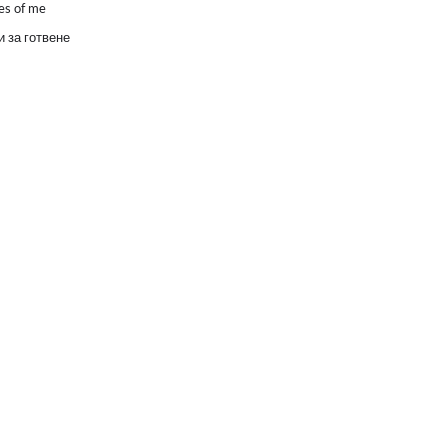
es of me
 за готвене