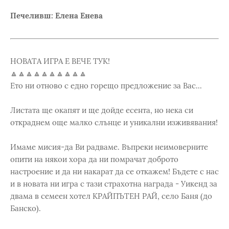
Печеливш: Елена Енева
НОВАТА ИГРА Е ВЕЧЕ ТУК!
🔼🔼🔼🔼🔼🔼🔼🔼🔼🔼
Ето ни отново с едно горещо предложение за Вас...
Листата ще окапят и ще дойде есента, но нека си
откраднем още малко слънце и уникални изживявания!
Имаме мисия-да Ви радваме. Въпреки неимоверните
опити на някои хора да ни помрачат доброто
настроение и да ни накарат да се откажем! Бъдете с нас
и в новата ни игра с тази страхотна награда - Уикенд за
двама в семеен хотел КРАЙПЪТЕН РАЙ, село Баня (до
Банско).