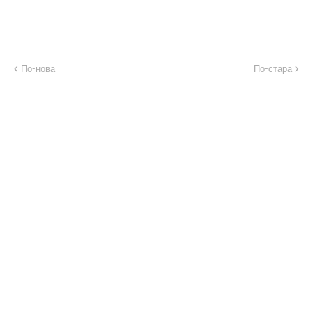
По-нова
По-стара