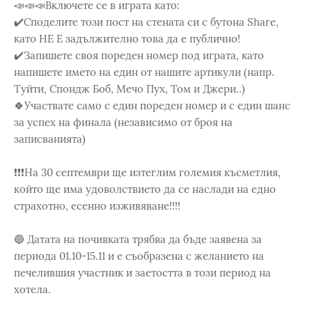
📣📣📣Включете се в играта като:
✔️Споделите този пост на стената си с бутона Share,
като НЕ Е задължително това да е публично!
✔️Запишете своя пореден номер под играта, като
напишете името на един от нашите артикули (напр.
Туйти, Спондж Боб, Мечо Пух, Том и Джери..)
🍀Участвате само с един пореден номер и с един шанс
за успех на финала (независимо от броя на
записванията)
❗❗❗На 30 септември ще изтеглим големия късметлия,
който ще има удоволствието да се наслади на едно
страхотно, есенно изживяване!!!!
🔵 Датата на почивката трябва да бъде заявена за
периода 01.10-15.11 и е съобразена с желанието на
печелившия участник и заетостта в този период на
хотела.