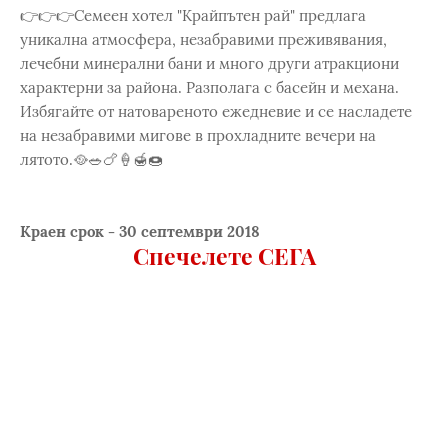
👉👉👉Семеен хотел "Крайпътен рай" предлага
уникална атмосфера, незабравими преживявания,
лечебни минерални бани и много други атракциони
характерни за района. Разполага с басейн и механа.
Избягайте от натовареното ежедневие и се насладете
на незабравими мигове в прохладните вечери на
лятото.🥘🥗🍗🍦🍯🍩
Краен срок - 30 септември 2018
Спечелете СЕГА