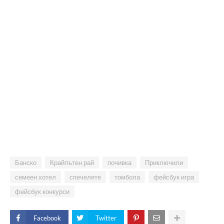
Банско
Крайпътен рай
почивка
Приключили
семеен хотел
спечелете
томбола
фейсбук игра
фейсбук конкурси
Facebook
Twitter