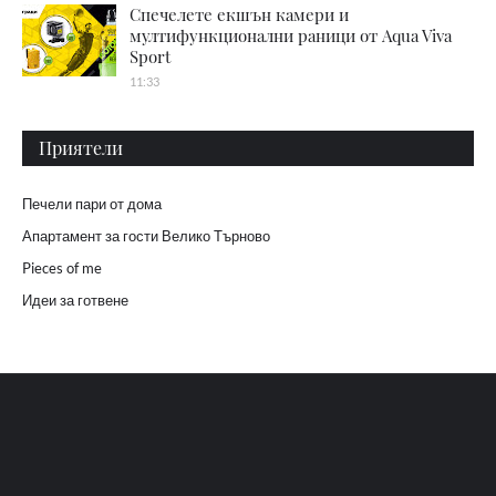
Спечелете екшън камери и
мултифункционални раници от Aqua Viva
Sport
11:33
Приятели
Печели пари от дома
Апартамент за гости Велико Търново
Pieces of me
Идеи за готвене