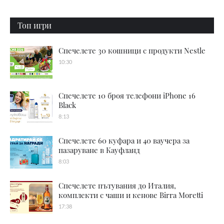
Топ игри
Спечелете 30 кошници с продукти Nestle
10:30
Спечелете 10 броя телефони iPhone 16
Black
8:13
Спечелете 60 куфара и 40 ваучера за
пазаруване в Кауфланд
8:03
Спечелете пътувания до Италия,
комплекти с чаши и кенове Birra Moretti
17:38