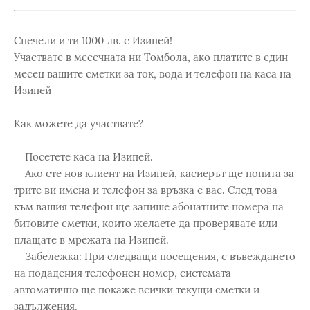
Спечели и ти 1000 лв. с Изипей!
Участвате в месечната ни Томбола, ако платите в един
месец вашите сметки за ток, вода и телефон на каса на
Изипей
Как можете да участвате?
Посетете каса на Изипей.
Ако сте нов клиент на Изипей, касиерът ще попита за
трите ви имена и телефон за връзка с вас. След това
към вашия телефон ще запише абонатните номера на
битовите сметки, които желаете да проверявате или
плащате в мрежата на Изипей.
Забележка: При следващи посещения, с въвеждането
на подадения телефонен номер, системата
автоматично ще покаже всички текущи сметки и
задължения.