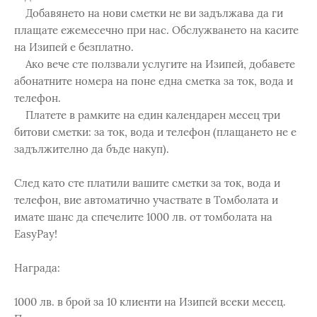
Добавянето на нови сметки не ви задължава да ги
плащате ежемесечно при нас. Обслужването на касите
на Изипей е безплатно.
Ако вече сте ползвали услугите на Изипей, добавете
абонатните номера на поне една сметка за ток, вода и
телефон.
Платете в рамките на един календарен месец три
битови сметки: за ток, вода и телефон (плащането не е
задължително да бъде накуп).
След като сте платили вашите сметки за ток, вода и
телефон, вие автоматично участвате в Томболата и
имате шанс да спечелите 1000 лв. от томболата на
EasyPay!
Награда:
1000 лв. в брой за 10 клиенти на Изипей всеки месец.