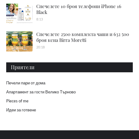
Спечелете 10 броя телефони iPhone 16
Black
8:13
Спечелете 2500 комплекта чаши и 632 500
броя кена Birra Moretti
20:18
Приятели
Печели пари от дома
Апартамент за гости Велико Търново
Pieces of me
Идеи за готвене