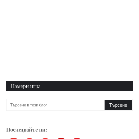
Намери игра
Последвайте ни: