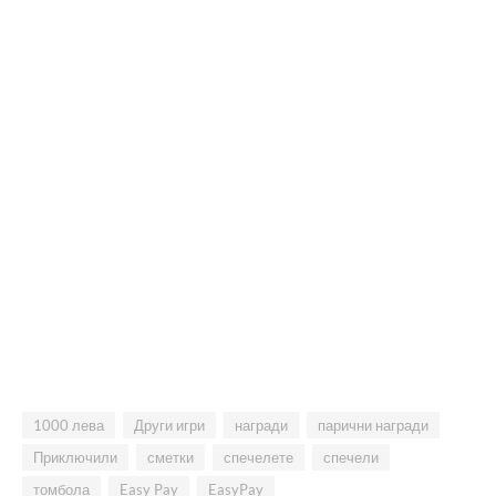
1000 лева
Други игри
награди
парични награди
Приключили
сметки
спечелете
спечели
томбола
Easy Pay
EasyPay