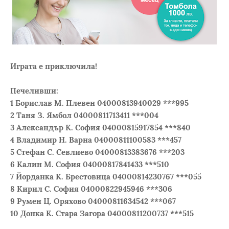
Играта е приключила!
Печеливши:
1 Борислав М. Плевен 04000813940029 ***995
2 Таня З. Ямбол 04000811713411 ***004
3 Александър К. София 04000815917854 ***840
4 Владимир Н. Варна 04000811100583 ***457
5 Стефан С. Севлиево 04000813383676 ***203
6 Калин М. София 04000817841433 ***510
7 Йорданка К. Брестовица 04000814230767 ***055
8 Кирил С. София 04000822945946 ***306
9 Румен Ц. Оряхово 04000811634542 ***067
10 Донка К. Стара Загора 04000811200737 ***515