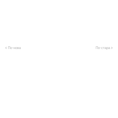
По-нова
По-стара