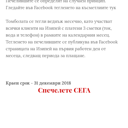
Печелившите се определят на случаен принцип.
Гледайте във Facebook тегленето на късметлиите тук
Томболата се тегли веднъж месечно, като участват
всички клиенти на Изипей с платени 3 сметки (ток,
вода и телефон) в рамките на календарния месец.
Тегленето на печелившите се публикува във Facebook
страницата на Изипей на първия работен ден от
месеца, следващ периода за плащане.
Краен срок - 31 декември 2018
Спечелете СЕГА