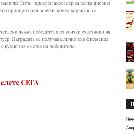
масичка Лита - идеален аксесоар за всяка дневна!
аен принцип сред всички, които коректно са
т изтеглени двама победители от всички участници на
туер. Наградата се получава лично във фирмения
с куриер за сметка на победителя.
елете СЕГА
П
Печ
Апар