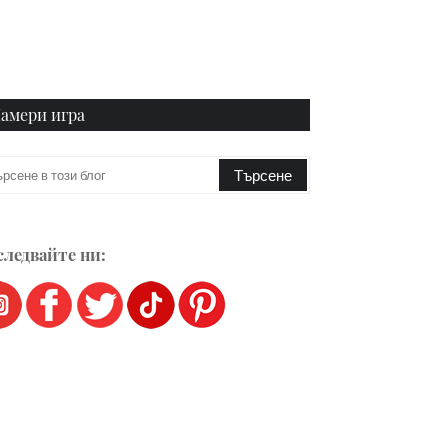
амери игра
ледвайте ни: