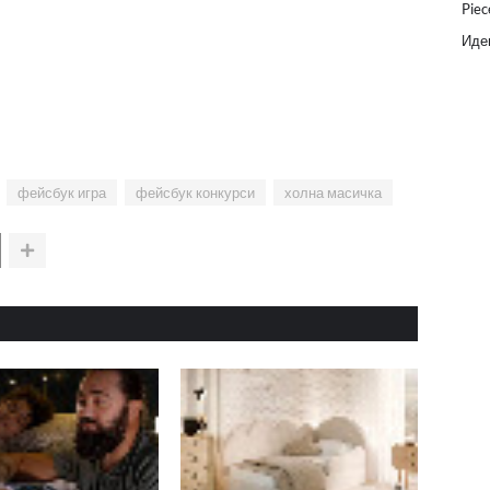
Piec
Идеи
фейсбук игра
фейсбук конкурси
холна масичка