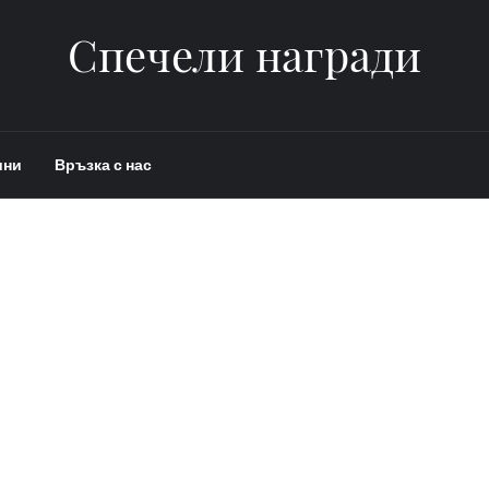
Спечели награди
ини
Връзка с нас