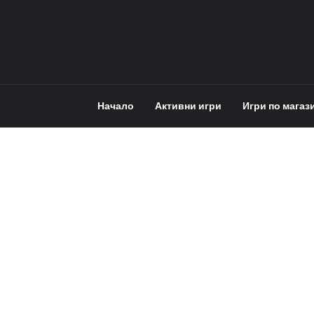
Начало
Активни игри
Игри по магаз