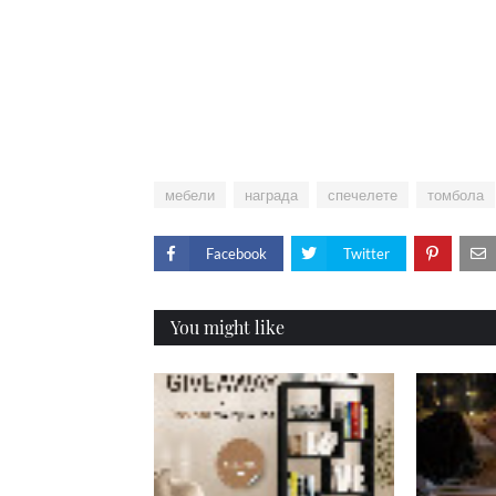
мебели
награда
спечелете
томбола
Facebook
Twitter
You might like