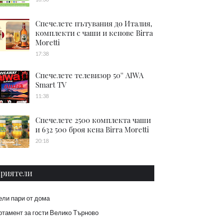
Спечелете пътувания до Италия,
комплекти с чаши и кенове Birra
Moretti
17:38
Спечелете телевизор 50'' AIWA
Smart TV
11:38
Спечелете 2500 комплекта чаши
и 632 500 броя кена Birra Moretti
20:18
риятели
ели пари от дома
тамент за гости Велико Търново