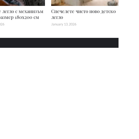
 легло с механизъм
Спечелете чисто ново детско
 размер 180x200 см
легло
026
January 13, 2026