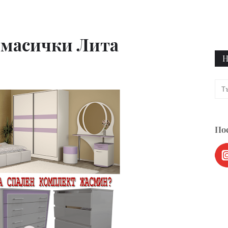
 масички Лита
Н
Пос