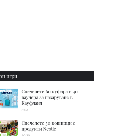
оп игри
Спечелете 60 куфара и 40
ваучера за пазаруване в
Кауфланд
8:03
Спечелете 30 кошници с
продукти Nestle
10:30