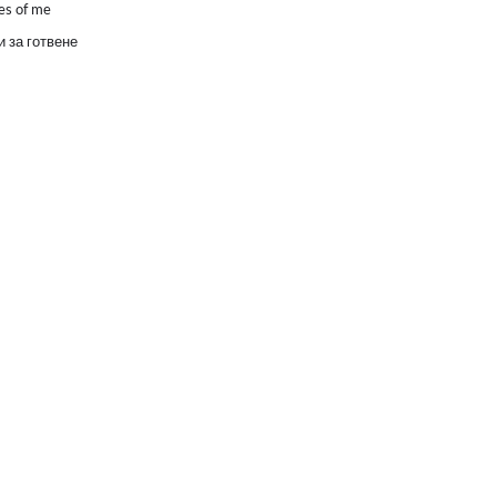
es of me
 за готвене