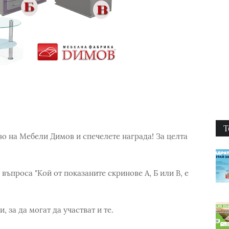
Т
во на Мебели Димов и спечелете награда! За целта
въпроса "Кой от показаните скринове А, Б или В, е
 за да могат да участват и те.