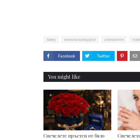
бижу
женски конкурси
спечелете
том
Facebook
Twitter
You might like
Спечелете пръстен от бяло
Спечелете