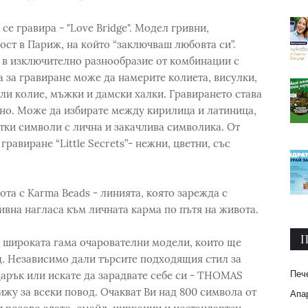
се гравира - "Love Bridge". Модел гривни,
ст в Париж, на който “заключваш любовта си”.
 в изключително разнообразие от комбинации с
а за гравиране може да намерите колиета, висулки,
или колие, мъжки и дамски халки. Гравирането става
тно. Може да избирате между кирилица и латиница,
тки символи с лична и закачлива символика. От
гравиране “Little Secrets”- нежни, цветни, със
та с Karma Beads - линията, която зарежда с
вна нагласа към личната карма по пътя на живота.
П
т широката гама очарователни модели, които ще
. Независимо дали търсите подходящия стил за
Печ
арък или искате да зарадвате себе си - THOMAS
жу за всеки повод. Очакват Ви над 800 символа от
Апар