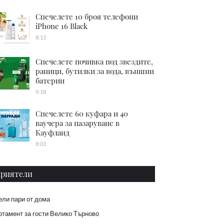
Спечелете 10 броя телефони
iPhone 16 Black
8:13
Спечелете почивка под звездите,
раници, бутилки за вода, външни
батерии
9:18
Спечелете 60 куфара и 40
ваучера за пазаруване в
Кауфланд
8:03
риятели
ели пари от дома
тамент за гости Велико Търново