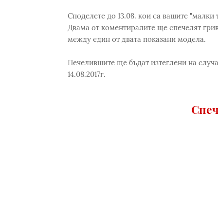
Споделете до 13.08. кои са вашите "малки
Двама от коментиралите ще спечелят гривн
между един от двата показани модела.
Печелившите ще бъдат изтеглени на случа
14.08.2017г.
Спеч