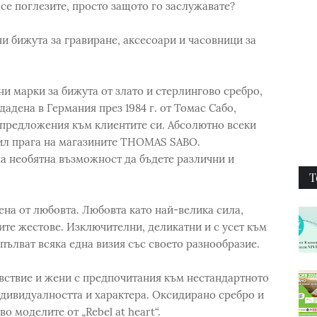
се поглезите, просто защото го заслужавате?
 бижута за гравиране, аксесоари и часовници за
 марки за бижута от злато и стерлингово сребро,
дадена в Германия през 1984 г. от Томас Сабо,
 предложения към клиентите си. Абсолютно всеки
ил прага на магазините THOMAS SABO.
а необятна възможност да бъдете различни и
Т
ена от любовта. Любовта като най-велика сила,
ите жестове. Изключителни, деликатни и с усет към
пълват всяка една визия със своето разнообразие.
чувствие и жени с предпочитания към нестандартното
ндивидуалността и характера. Оксидирано сребро и
о моделите от „Rebel at heart“.