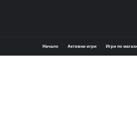
Начало
Активни игри
Игри по магаз