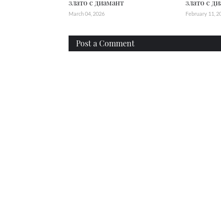
злато с диамант
злато с ди
March 04, 2026
February 11, 2
Post a Comment