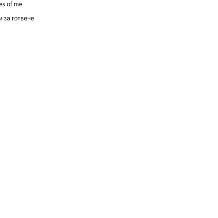
es of me
 за готвене