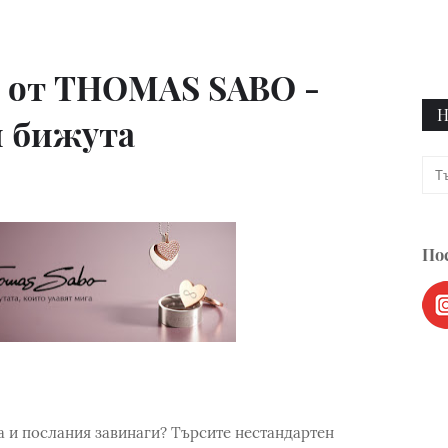
и от THOMAS SABO -
Н
и бижута
Пос
а и послания завинаги? Търсите нестандартен