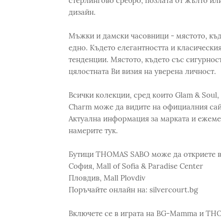
стерлингово сребро, позлата от жълто ил
дизайн.
Мъжки и дамски часовници - мястото, къдет
едно. Където елегантността и класически
тенденции. Мястото, където със сигурност
цялостната Ви визия на уверена личност.
Всички колекции, сред които Glam & Soul, 
Charm може да видите на официалния са
Актуална информация за марката и ежем
намерите тук.
Бутици THOMAS SABO може да откриете в
София, Mall of Sofia & Paradise Center
Пловдив, Mall Plovdiv
Поръчайте онлайн на: silvercourt.bg
Включете се в играта на BG-Mamma и TH