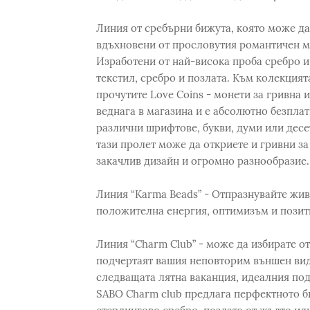
Линия от сребърни бижута, която може да 
вдъхновени от прословутия романтичен мо
Изработени от най-висока проба сребро и
текстил, сребро и позлата. Към колекцият
прочутите Love Coins - монети за гривна 
веднага в магазина и е абсолютно безпла
различни шрифтове, букви, думи или десе
тази пролет може да откриете и гривни за 
закачлив дизайн и огромно разнообразие.
Линия “Karma Beads” - Отпразнувайте живо
положителна енергия, оптимизъм и позити
Линия “Charm Club” - може да избирате о
подчертаят вашия неповторим външен вид
следващата лятна ваканция, идеалния под
SABO Charm club предлага перфектното би