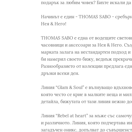
подарък за любим човек? Бихте искали да 
Начинът е един - THOMAS SABO - сребърни
Нея & Него!
THOMAS SABO е една от водещите световни
часовници и аксесоари за Нея & Него. Съз
марката залага на нестандартен подход и
би намерил своето бижу, веднъж прекрач
Разнообразието от колекции предлага едн
дръзки всеки ден.
Линия “Glam & Soul” е вълнуващо вдъхнов
която често се крие в малките неща и мил
детайла, бижутата от тази линия нежно до
Линия “Rebel at heart” за мъже със само
и различното. Линия, която подчертава и
загадъчен оникс, допълват до съвършенств