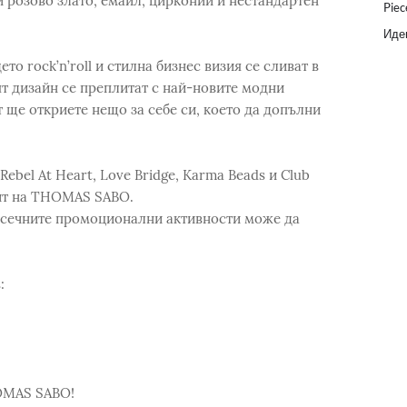
и розово злато, емайл, цирконии и нестандартен
Piec
Идеи
о rock’n’roll и стилна бизнес визия се сливат в
ят дизайн се преплитат с най-новите модни
 ще откриете нещо за себе си, което да допълни
Rebel At Heart, Love Bridge, Karma Beads и Club
йт на THOMAS SABO.
есечните промоционални активности може да
:
OMAS SABO!