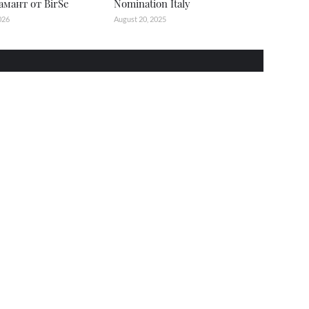
амант от BirSe
Nomination Italy
026
August 20, 2025