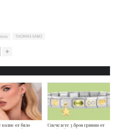
бола
THOMAS SABO
 колие от бяло
Спечелете 3 броя гривни от