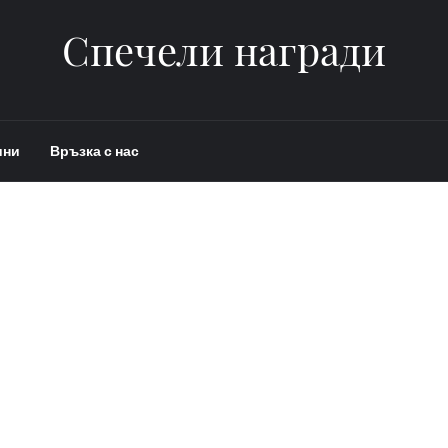
Спечели награди
ини
Връзка с нас