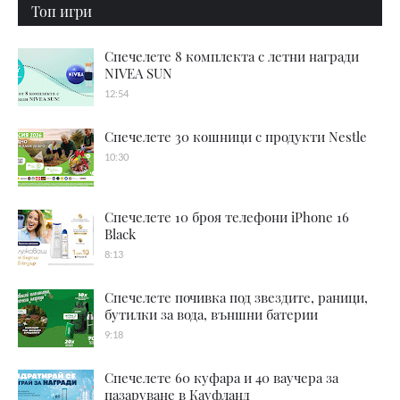
Топ игри
Спечелете 8 комплекта с летни награди
NIVEA SUN
12:54
Спечелете 30 кошници с продукти Nestle
10:30
Спечелете 10 броя телефони iPhone 16
Black
8:13
Спечелете почивка под звездите, раници,
бутилки за вода, външни батерии
9:18
Спечелете 60 куфара и 40 ваучера за
пазаруване в Кауфланд