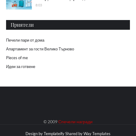
8:03
Приятели
Печели пари от дома
Апартамент за гости Велико Търново
Pieces of me
Идеи за готвене
© 2009
Спечели награди
Design by
Templateify
Shared by
Way Templates