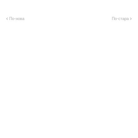
По-нова
По-стара