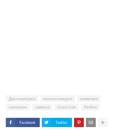
Други конкурси
женски конкурси
козметика
спечелете
томбола
Grace Cole
Parfimo
Facebook
Twitter