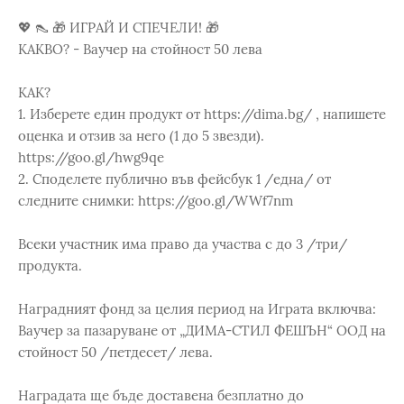
💖 👠 🎁 ИГРАЙ И СПЕЧЕЛИ! 🎁
КАКВО? - Ваучер на стойност 50 лева
КАК?
1. Изберете един продукт от https://dima.bg/ , напишете
оценка и отзив за него (1 до 5 звезди).
https://goo.gl/hwg9qe
2. Споделете публично във фейсбук 1 /една/ от
следните снимки: https://goo.gl/WWf7nm
Всеки участник има право да участва с до 3 /три/
продукта.
Наградният фонд за целия период на Играта включва:
Ваучер за пазаруване от „ДИМА-СТИЛ ФЕШЪН“ ООД на
стойност 50 /петдесет/ лева.
Наградата ще бъде доставена безплатно до