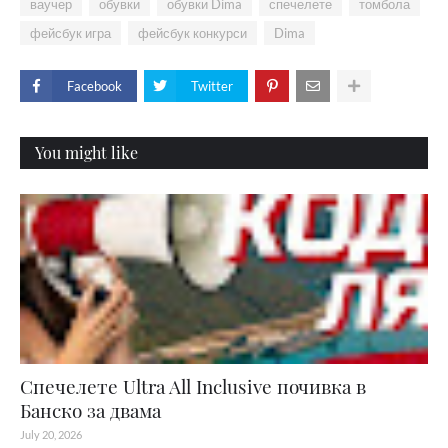
ваучер
обувки
обувки Dima
спечелете
томбола
фейсбук игра
фейсбук конкурси
Dima
Facebook
Twitter
You might like
Спечелете Ultra All Inclusive почивка в
Банско за двама
July 20, 2026