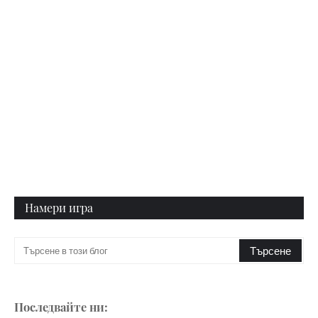
Намери игра
Последвайте ни: