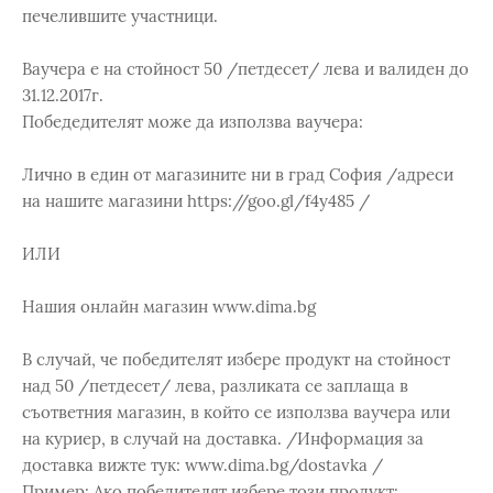
печелившите участници.
Ваучера е на стойност 50 /петдесет/ лева и валиден до
31.12.2017г.
Победедителят може да използва ваучера:
Лично в един от магазините ни в град София /адреси
на нашите магазини https://goo.gl/f4y485 /
ИЛИ
Нашия онлайн магазин www.dima.bg
В случай, че победителят избере продукт на стойност
над 50 /петдесет/ лева, разликата се заплаща в
съответния магазин, в който се използва ваучера или
на куриер, в случай на доставка. /Информация за
доставка вижте тук: www.dima.bg/dostavka /
Пример: Ако победителят избере този продукт: