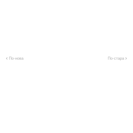
По-нова
По-стара