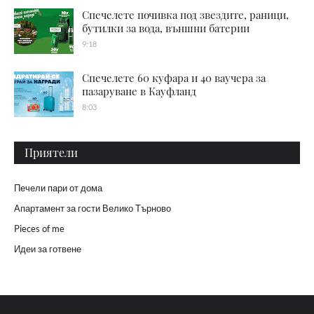
Спечелете почивка под звездите, раници,
бутилки за вода, външни батерии
9:18
Спечелете 60 куфара и 40 ваучера за
пазаруване в Кауфланд
8:03
Приятели
Печели пари от дома
Апартамент за гости Велико Търново
Pieces of me
Идеи за готвене