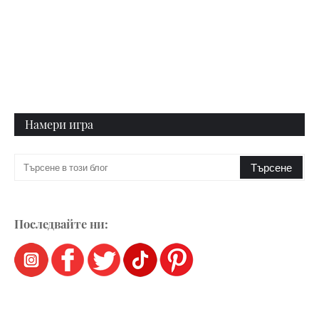
Намери игра
Последвайте ни: