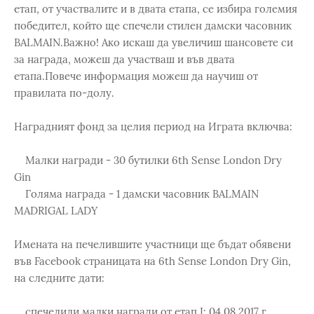
етап, от участвалите и в двата етапа, се избира големия
победител, който ще спечели стилен дамски часовник
BALMAIN.Важно! Ако искаш да увеличиш шансовете си
за награда, можеш да участваш и във двата
етапа.Повече информация можеш да научиш от
правилата по-долу.
Наградният фонд за целия период на Играта включва:
Малки награди - 30 бутилки 6th Sense London Dry
Gin
Голяма награда - 1 дамски часовник BALMAIN
MADRIGAL LADY
Имената на печелившите участници ще бъдат обявени
във Facebook страницата на 6th Sense London Dry Gin,
на следните дати:
спечелили малки награди от етап I: 04.08.2017 г.