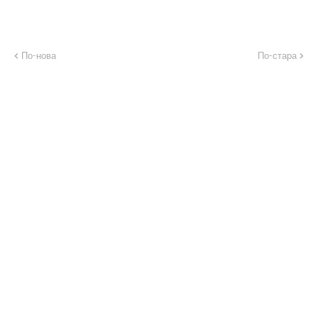
По-нова
По-стара