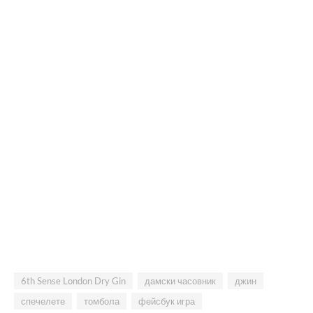
6th Sense London Dry Gin
дамски часовник
джин
спечелете
томбола
фейсбук игра