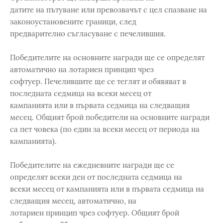
датите на пътуване или превозвачът с цел спазване на
законоустановените граници, след
предварително съгласуване с печелившия.
Победителите на основните награди ще се определят
автоматично на лотариен принцип чрез
софтуер. Печелившите ще се теглят и обявяват в
последната седмица на всеки месец от
кампанията или в първата седмица на следващия
месец. Общият брой победители на основните награди
са пет човека (по един за всеки месец от периода на
кампанията).
Победителите на ежедневните награди ще се
определят всеки ден от последната седмица на
всеки месец от кампанията или в първата седмица на
следващия месец, автоматично, на
лотариен принцип чрез софтуер. Общият брой