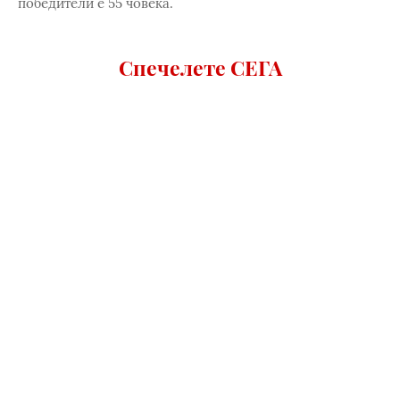
победители е 55 човека.
Спечелете СЕГА