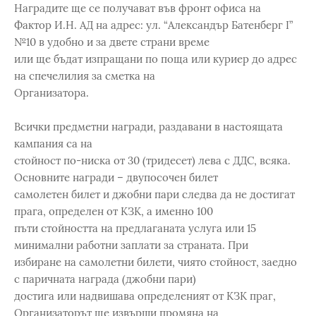
Наградите ще се получават във фронт офиса на
Фактор И.Н. АД на адрес: ул. “Александър Батенберг I”
№10 в удобно и за двете страни време
или ще бъдат изпращани по поща или куриер до адрес
на спечелилия за сметка на
Организатора.
Всички предметни награди, раздавани в настоящата
кампания са на
стойност по-ниска от 30 (тридесет) лева с ДДС, всяка.
Основните награди – двупосочен билет
самолетен билет и джобни пари следва да не достигат
прага, определен от КЗК, а именно 100
пъти стойността на предлаганата услуга или 15
минимални работни заплати за страната. При
избиране на самолетни билети, чиято стойност, заедно
с паричната награда (джобни пари)
достига или надвишава определеният от КЗК праг,
Организаторът ще извърши промяна на