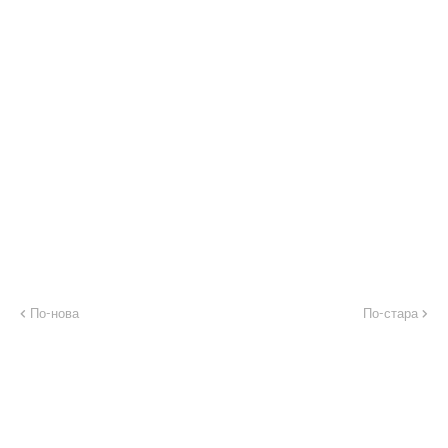
По-нова
По-стара