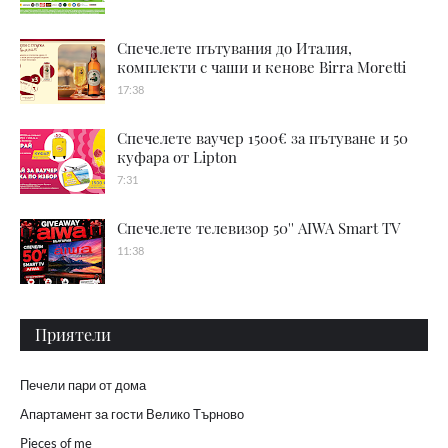
Спечелете пътувания до Италия,
комплекти с чаши и кенове Birra Moretti
17:38
Спечелете ваучер 1500€ за пътуване и 50
куфара от Lipton
7:31
Спечелете телевизор 50'' AIWA Smart TV
11:38
Приятели
Печели пари от дома
Апартамент за гости Велико Търново
Pieces of me