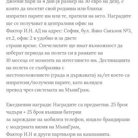
джобни пари за 4 дни (в размер на 30 евро на ден), с
които да посетят свой роднина или близък
изпратил парите им или те, пратили на него. Наградите
ще се получават в централния офис на
Фактор И.Н. АД на адрес: София, бул. Янко Сакъзов №3,
ет.2, офис 2 в удобно и за двете
страни време. Спечелилите ще имат възможност да
изберат периода на полета си в рамките на
10 месеца от момента на изтеглянето им. Дестинацията
на полета се съобразява с
местоположението (града и държавата) за/от което са
изпратени/получени парите, като валиден
превод чрез системата на МъниГрам.
Ежедневни награди: Наградите са предметни. 25 броя
чадъри + 25 броя външни батерии
за зареждане на мобилен телефон, изцяло брандирани
с модерната визия на МъниГрам,
Фактор И.Н и други партньори на кампанията.