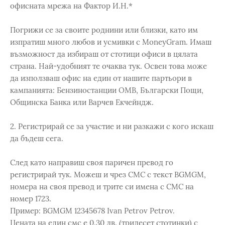
офисната мрежа на Фактор И.Н.*
Погрижи се за своите роднини или близки, като им
изпратиш много любов и усмивки с MoneyGram. Имаш
възможност да избираш от стотици офиси в цялата
страна. Най-удобният те очаква тук. Освен това може
да използваш офис на един от нашите партьори в
кампанията: Бензиностанции ОМВ, Български Пощи,
Общинска Банка или Варчев Екчейндж.
2. Регистрирай се за участие и ни разкажи с кого искаш
да бъдеш сега.
След като направиш своя паричен превод го
регистрирай тук. Можеш и чрез СМС с текст BGMGM,
номера на своя превод и трите си имена с СМС на
номер 1723.
Пример: BGMGM 12345678 Ivan Petrov Petrov.
Цената на един смс е 0.30 лв. (тридесет стотинки) с