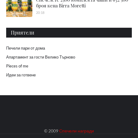
броя кена Birra Moretti
20:18
Приятели
Печели пари от дома
Апартамент за гости Велико Търново
Pieces of me
Идеи за готвене
© 2009
Спечели награди