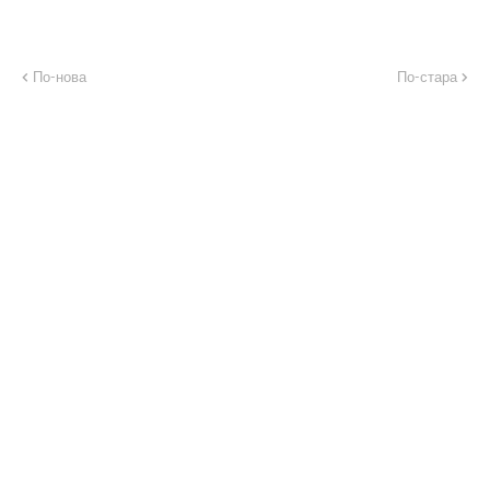
По-нова
По-стара