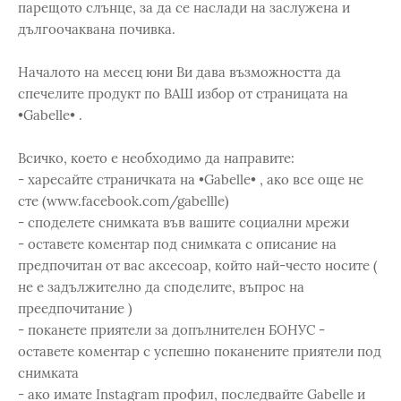
парещото слънце, за да се наслади на заслужена и
дългоочаквана почивка.
Началото на месец юни Ви дава възможността да
спечелите продукт по ВАШ избор от страницата на
•Gabelle• .
Всичко, което е необходимо да направите:
- харесайте страничката на •Gabelle• , ако все още не
сте (www.facebook.com/gabellle)
- споделете снимката във вашите социални мрежи
- оставете коментар под снимката с описание на
предпочитан от вас аксесоар, който най-често носите (
не е задължително да споделите, въпрос на
преедпочитание )
- поканете приятели за допълнителен БОНУС -
оставете коментар с успешно поканените приятели под
снимката
- ако имате Instagram профил, последвайте Gabelle и