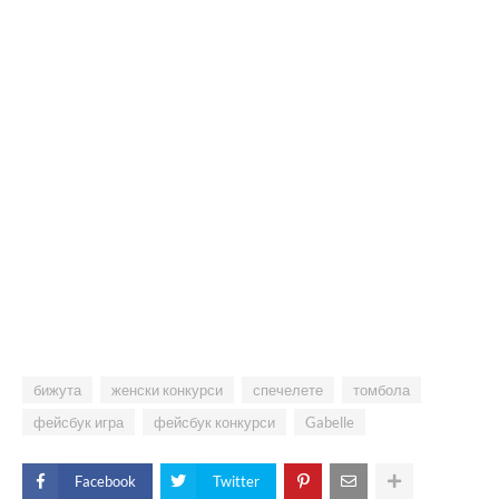
бижута
женски конкурси
спечелете
томбола
фейсбук игра
фейсбук конкурси
Gabelle
Facebook
Twitter