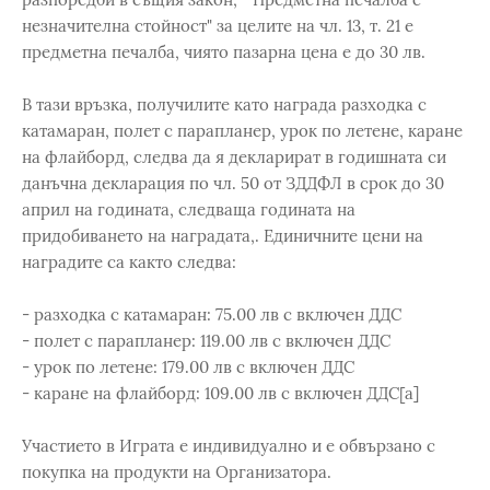
незначителна стойност" за целите на чл. 13, т. 21 е
предметна печалба, чиято пазарна цена е до 30 лв.
В тази връзка, получилите като награда разходка с
катамаран, полет с парапланер, урок по летене, каране
на флайборд, следва да я декларират в годишната си
данъчна декларация по чл. 50 от ЗДДФЛ в срок до 30
април на годината, следваща годината на
придобиването на наградата,. Единичните цени на
наградите са както следва:
- разходка с катамаран: 75.00 лв с включен ДДС
- полет с парапланер: 119.00 лв с включен ДДС
- урок по летене: 179.00 лв с включен ДДС
- каране на флайборд: 109.00 лв с включен ДДС[a]
Участието в Играта е индивидуално и е обвързано с
покупка на продукти на Организатора.