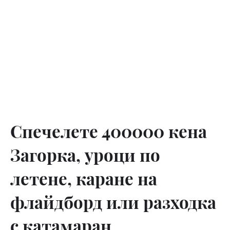
Спечелете 400000 кена
Загорка, уроци по
летене, каране на
флайдборд или разходка
с катамаран