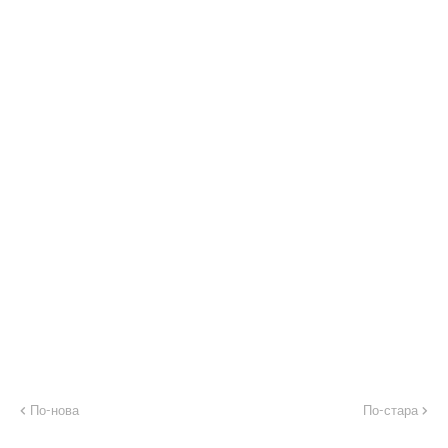
По-нова
По-стара