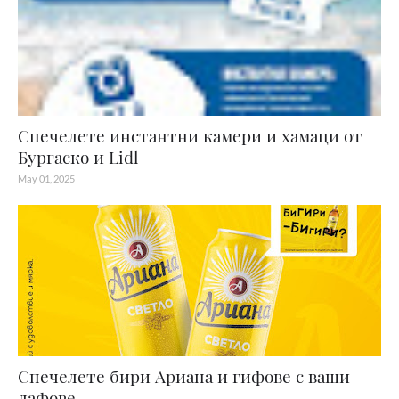
Спечелете инстантни камери и хамаци от
Бургаско и Lidl
May 01, 2025
Спечелете бири Ариана и гифове с ваши
лафове