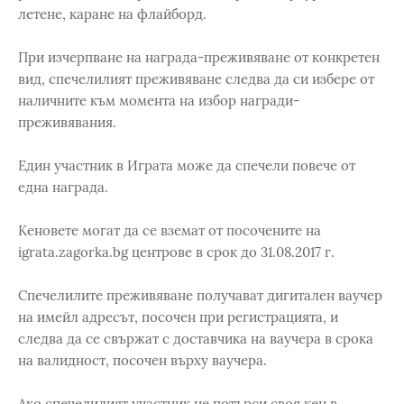
летене, каране на флайборд.
При изчерпване на награда-преживяване от конкретен
вид, спечелилият преживяване следва да си избере от
наличните към момента на избор награди-
преживявания.
Един участник в Играта може да спечели повече от
една награда.
Кеновете могат да се вземат от посочените на
igrata.zagorka.bg центрове в срок до 31.08.2017 г.
Спечелилите преживяване получават дигитален ваучер
на имейл адресът, посочен при регистрацията, и
следва да се свържат с доставчика на ваучера в срока
на валидност, посочен върху ваучера.
Ако спечелилият участник не потърси своя кен в