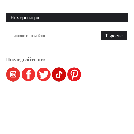
Намери игра
Последвайте ни: