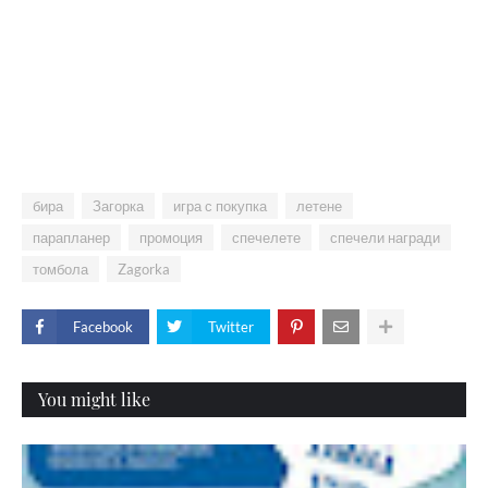
бира
Загорка
игра с покупка
летене
парапланер
промоция
спечелете
спечели награди
томбола
Zagorka
Facebook
Twitter
You might like