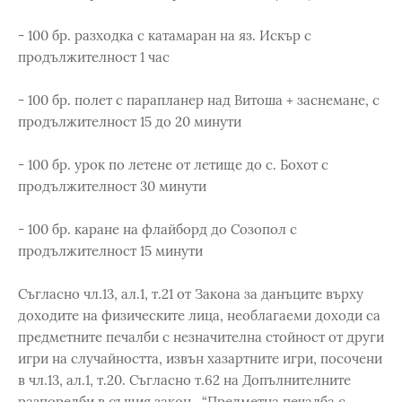
- 100 бр. разходка с катамаран на яз. Искър с
продължителност 1 час
- 100 бр. полет с парапланер над Витоша + заснемане, с
продължителност 15 до 20 минути
- 100 бр. урок по летене от летище до с. Бохот с
продължителност 30 минути
- 100 бр. каране на флайборд до Созопол с
продължителност 15 минути
Съгласно чл.13, ал.1, т.21 от Закона за данъците върху
доходите на физическите лица, необлагаеми доходи са
предметните печалби с незначителна стойност от други
игри на случайността, извън хазартните игри, посочени
в чл.13, ал.1, т.20. Съгласно т.62 на Допълнителните
разпоредби в същия закон, “Предметна печалба с