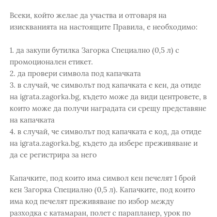
Всеки, който желае да участва и отговаря на
изискванията на настоящите Правила, е необходимо:
1. да закупи бутилка Загорка Специално (0,5 л) с
промоционален етикет.
2. да провери символа под капачката
3. в случай, че символът под капачката е кен, да отиде
на igrata.zagorka.bg, където може да види центровете, в
които може да получи наградата си срещу представяне
на капачката
4. в случай, че символът под капачката е код, да отиде
на igrata.zagorka.bg, където да избере преживяване и
да се регистрира за него
Капачките, под които има символ кен печелят 1 брой
кен Загорка Специално (0,5 л). Капачките, под които
има код печелят преживяване по избор между
разходка с катамаран, полет с парапланер, урок по