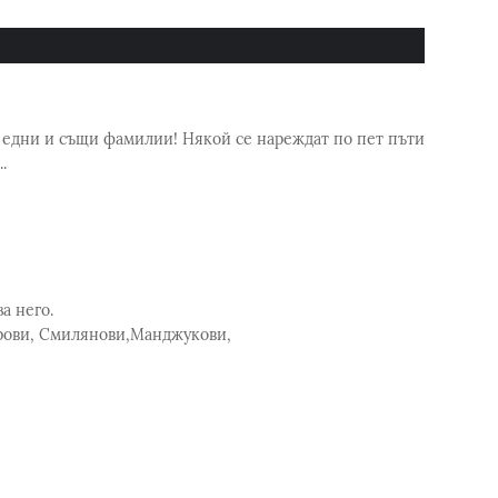
 едни и същи фамилии! Някой се нареждат по пет пъти
.
а него.
рови, Смилянови,Манджукови,