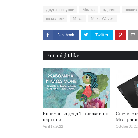
Други конкурси
Милка
одеало
пикник
шоколади
Milka
Milka Waves
Facebook
Twitter
You might like
Конкурс за деца 'Приказки по
Спечелете
картини'
M10, рани
April 19, 2022
October 30, 20