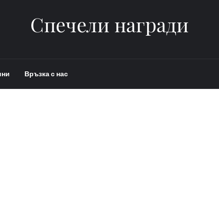
Спечели награди
ини
Връзка с нас