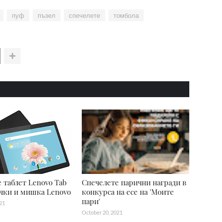
пуф
пъзел
спечелете
томбола
 таблет Lenovo Tab
Спечелете парични награди в
чки и мишка Lenovo
конкурса на есе на 'Моите
пари'
21
October 20, 2021