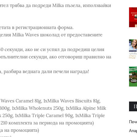
ител трябва да подреди Milka пъзела, използвайки
летата в регистрационната форма.
целия Milka Waves шоколад от предоставените
60 секунди, ако не си успял да подредиш целия
опълнителни секунди, ако отговориш правилно на
, разбира веднага дали печели награда!
Waves Caramel 81g, 1xMilka Waves Biscuits 81g,
П
300g, 1xMilka Wholenuts 250g, 1xMilka Alpine Milk
k 250g, 1xMilka Triple Caramel 90g, 1xMilka Triple
Печ
о 210 комплекта за периода на промоцията)
да на промоцията)
Апар