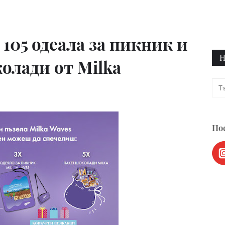
 105 одеала за пикник и
Н
олади от Milka
Пос