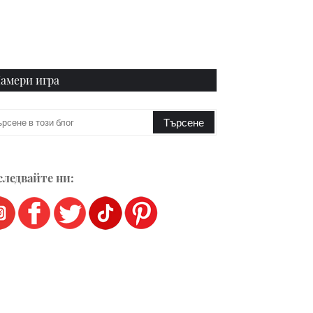
амери игра
ледвайте ни: