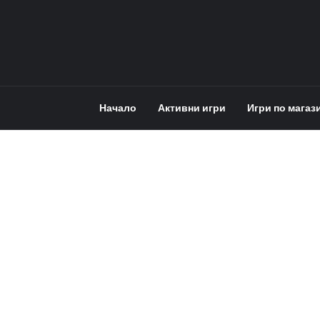
Начало
Активни игри
Игри по магаз