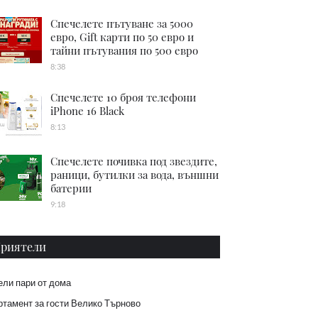
Спечелете пътуване за 5000
евро, Gift карти по 50 евро и
тайни пътувания по 500 евро
8:38
Спечелете 10 броя телефони
iPhone 16 Black
8:13
Спечелете почивка под звездите,
раници, бутилки за вода, външни
батерии
9:18
риятели
ели пари от дома
тамент за гости Велико Търново