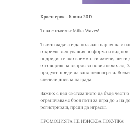
Краен срок - 5 юни 2017
Това е пъзелът Milka Waves!
Твоята задача е да ползваш парченца с на
откриеш вълнуващия по форма и вид нов 
подредиш и ако времето ти изтече, ще ти 
отговориш на въпрос за новия шоколад. З
продукт, преди да започнеш играта. Всеки
спечели дневна награда.
Важно: с цел състезанието да бъде честно
ограничаваме броя пъти за игра до 5 на д
регистрираш, преди да играеш.
ПРОМОЦИЯТА НЕ ИЗИСКВА ПОКУПКА!