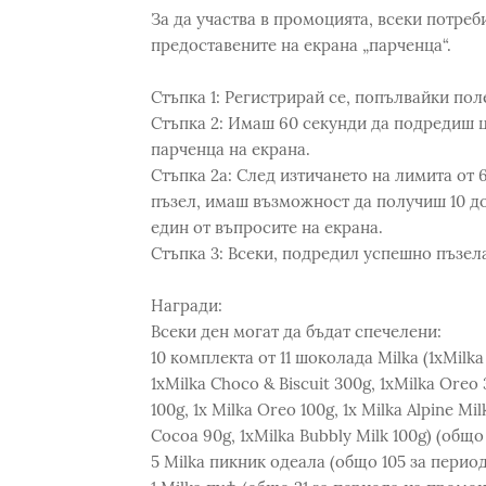
За да участва в промоцията, всеки потреб
предоставените на екрана „парченца“.
Стъпка 1: Регистрирай се, попълвайки по
Стъпка 2: Имаш 60 секунди да подредиш 
парченца на екрана.
Стъпка 2а: След изтичането на лимита от 
пъзел, имаш възможност да получиш 10 д
един от въпросите на екрана.
Стъпка 3: Всеки, подредил успешно пъзела
Награди:
Всеки ден могат да бъдат спечелени:
10 комплекта от 11 шоколада Milka (1xMilka 
1xMilka Choco & Biscuit 300g, 1xMilka Oreo 
100g, 1x Milka Oreo 100g, 1x Milka Alpine Mil
Cocoa 90g, 1xMilka Bubbly Milk 100g) (общ
5 Milka пикник одеала (общо 105 за перио