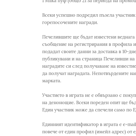
1 Milka пуф (общо 21 за периода на промоц
Всеки успешно подредил пъзела участник 
горепосочените награди.
Печелившите ще бъдат известени веднага н
съобщение на регистрирания в профила им
подадат своите данни за доставка в 10-дн
публикувани и на страница Печеливши на 
наградите си след получаване на известиет
да получат наградата. Непотвърдените н
марката.
Участието в играта не е обвързано с поку
на денонощие. Всеки пореден опит ще бъд
Един участник може да спечели само по Е
Единният идентификатор в играта е e-mail
повече от един профил (имейл адрес) от 