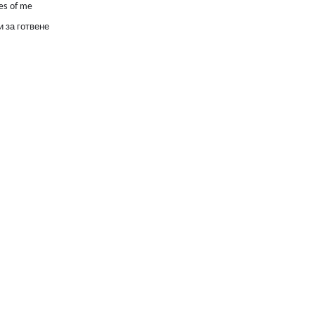
es of me
 за готвене