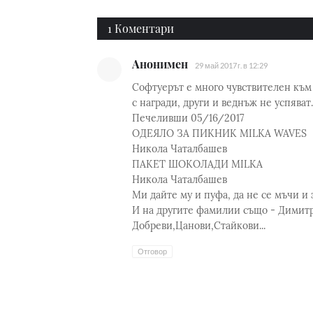
1 Коментари
Анонимен
29 май 2017 г. в 12:29
Софтуерът е много чувствителен към
с награди, други и веднъж не успяват..
Печеливши 05/16/2017
ОДЕЯЛО ЗА ПИКНИК MILKA WAVES
Никола Чаталбашев
ПАКЕТ ШОКОЛАДИ MILKA
Никола Чаталбашев
Ми дайте му и пуфа, да не се мъчи и з
И на другите фамилии също - Димит
Добреви,Цанови,Стайкови...
Отговор