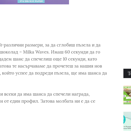
й-различни размери, за да сглобиш пъзела и да
шоколад – Milka Waves. Имаш 60 секунди да го
дадем шанс да спечелиш още 10 секунди, като
атова те насърчаваме да прочетеш за нашия нов
Т
, който успее да подреди пъзела, ще има шанса да
 и всеки да има шанса да спечели награда,
ен от един профил. Затова молбата ни е да се