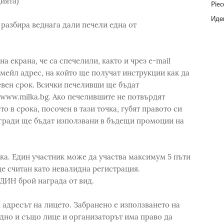
ията)
Piec
Идеи
разбира веднага дали печели една от
а екрана, че са спечелили, както и чрез e-mail
ейл адрес, на който ще получат инструкции как да
евен срок. Всички печеливши ще бъдат
www.milka.bg. Ако печелившите не потвърдят
о в срока, посочен в тази точка, губят правото си
агради ще бъдат използвани в бъдещи промоции на
пка. Един участник може да участва максимум 5 пъти
е считан като невалидна регистрация.
ДИН брой награда от вид.
 адресът на лицето. Забранено е използването на
едно и също лице и организаторът има право да