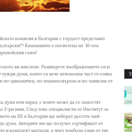
йската комисия в България с гордост представят
ългарски!"! Кампанията е посветена на 10-ата
вропейския съюз!
еското ви мислене. Развихрете въображението си и
Т
 чужди думи, които са вече неизменна част от езика
дин по-динамичен, по-взаимосвързан и по-зависим от
а дума или израз, с които може да се заместят
о 2-ри юни. След това специалисти от Институт за
вото на ЕК в България ще изберат десетте най-
да дума. Авторите им ще получат сертификат от
то и комплект награди, а чрез томбола един от тях