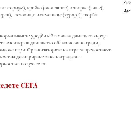
Piec
наториум), крайка (окончание), отворка (гише),
Идеи
(трен), летовище и зимовище (курорт), творба
нормативните уредби в Закона за данъците върху
егламентираш данъчното облагане на награди,
 видове игри. Организаторите на играта предоставят
ност за декларирането на наградата -
орност на получателя.
елете СЕГА