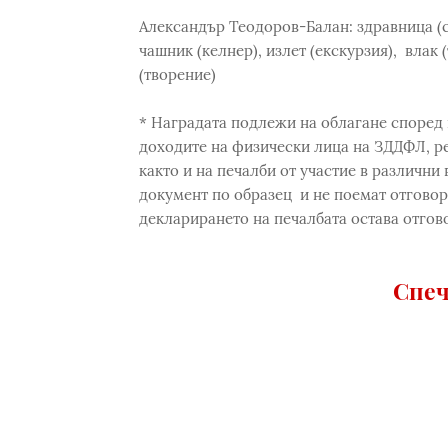
Александър Теодоров-Балан: здравница (са
чашник (келнер), излет (екскурзия), влак 
(творение)
* Наградата подлежи на облагане според 
доходите на физически лица на ЗДДФЛ, р
както и на печалби от участие в различни
документ по образец и не поемат отговор
декларирането на печалбата остава отгов
Спеч