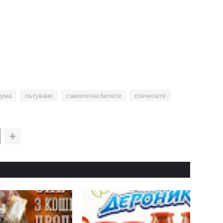
дума
пътуване
самолетни билети
спечелете