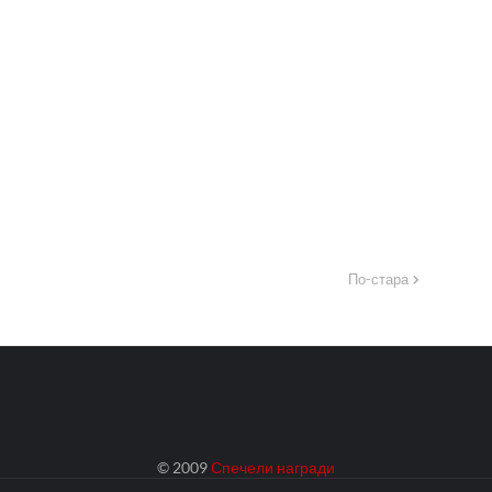
По-стара
© 2009
Спечели награди