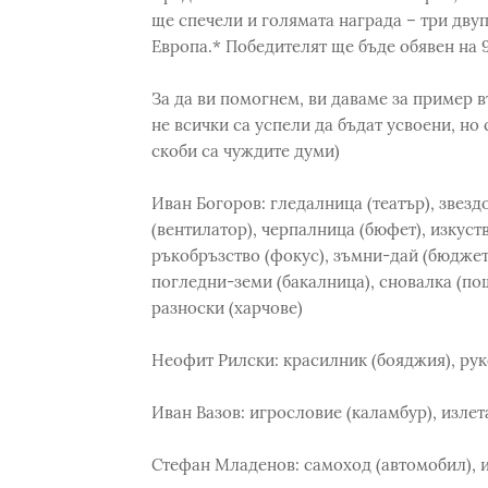
ще спечели и голямата награда – три дву
Европа.* Победителят ще бъде обявен на 
За да ви помогнем, ви даваме за пример 
не всички са успели да бъдат усвоени, но 
скоби са чуждите думи)
Иван Богоров: гледалница (театър), звезд
(вентилатор), черпалница (бюфет), изкуст
ръкобръзство (фокус), зъмни-дай (бюджет)
погледни-земи (бакалница), сновалка (поща
разноски (харчове)
Неофит Рилски: красилник (бояджия), рук
Иван Вазов: игрословие (каламбур), излета
Стефан Младенов: самоход (автомобил), и