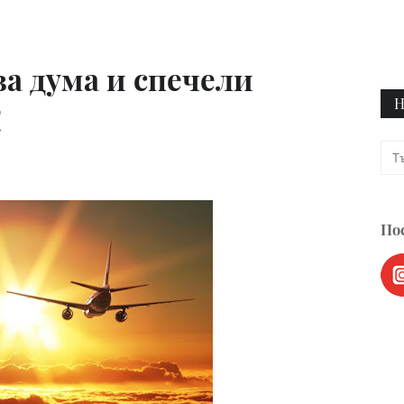
ва дума и спечели
Н
!
Пос