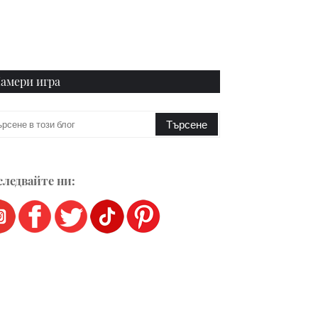
амери игра
ледвайте ни: