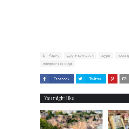
БГ Радио
Други конкурси
жури
нова 
спечели награда
Facebook
Twitter
You might like