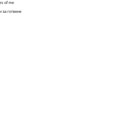
es of me
 за готвене