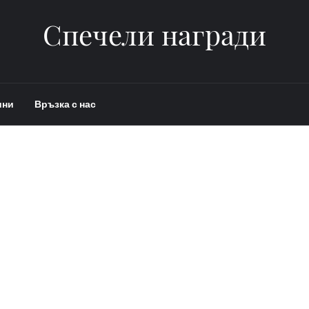
Спечели награди
ини
Връзка с нас