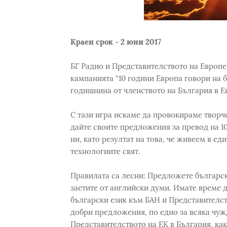
Краен срок - 2 юни 2017
БГ Радио и Представителството на Европе
кампанията “10 години Европа говори на б
годишнина от членството на България в Е
С тази игра искаме да провокираме творч
дайте своите предложения за превод на 10
ни, като резултат на това, че живеем в е
технологиите свят.
Правилата са лесни: Предложете българск
заетите от английски думи. Имате време д
български език към БАН и Представителст
добри предложения, по едно за всяка чуж
Представителството на ЕК в България, как