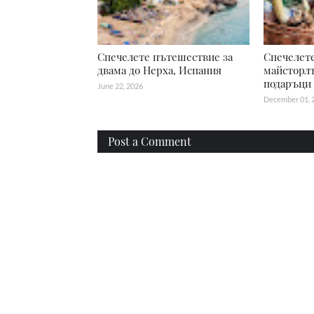
Спечелете пътешествие за
Спечелет
двама до Нерха, Испания
майсторл
подаръци
June 22, 2026
December 01, 
Post a Comment