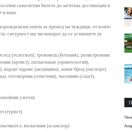
посочни самолетни билета до мечтана дестинация в
9-и юни.
възрожденски опити за превод на чуждици, от които
със сигурност ще ви накарат да се усмихнете (в
оглед (телескоп), тревовещ (ботаник), разветренник
веник (артист), пилцезнане (орнитология),
, варди-здраве (медицина), мини-брод (паспорт),
), отговорник (ответник), часовник (сахат),
омойник (леген)
П
ч (турист)
Печ
зкачвател, възкачник (асансьор)
Апар