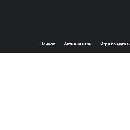
Начало
Активни игри
Игри по магаз