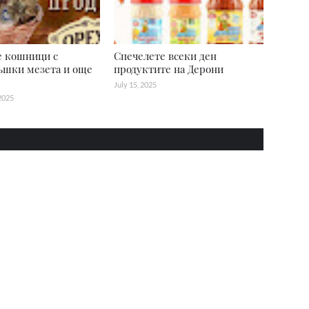
е кошници с
Спечелете всеки ден
ъшки мезета и още
продуктите на Дерони
July 15, 2025
2025