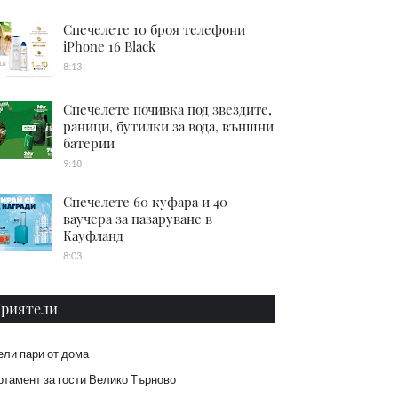
Спечелете 10 броя телефони
iPhone 16 Black
8:13
Спечелете почивка под звездите,
раници, бутилки за вода, външни
батерии
9:18
Спечелете 60 куфара и 40
ваучера за пазаруване в
Кауфланд
8:03
риятели
ели пари от дома
тамент за гости Велико Търново