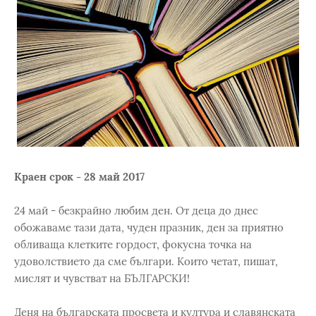
Краен срок - 28 май 2017
24 май - безкрайно любим ден. От деца до днес
обожаваме тази дата, чуден празник, ден за приятно
обливаща клетките гордост, фокусна точка на
удоволствието да сме българи. Които четат, пишат,
мислят и чувстват на БЪЛГАРСКИ!
Деня на българската просвета и култура и славянската