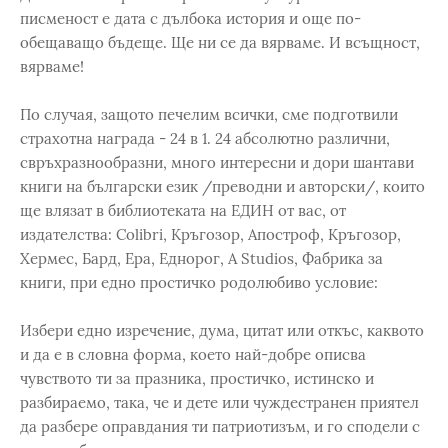
писменост е дата с дълбока история и още по-
обещаващо бъдеще. Ще ни се да вярваме. И всъщност,
вярваме!
По случая, защото печелим всички, сме подготвили
страхотна награда - 24 в 1. 24 абсолютно различни,
свръхразнообразни, много интересни и дори шантави
книги на български език /преводни и авторски/, които
ще влязат в библиотеката на ЕДИН от вас, от
издателства: Colibri, Кръгозор, Апостроф, Кръгозор,
Хермес, Бард, Ера, Еднорог, A Studios, Фабрика за
книги, при едно простичко родолюбиво условие:
Избери едно изречение, дума, цитат или откъс, каквото
и да е в словна форма, което най-добре описва
чувството ти за празника, простичко, истинско и
разбираемо, така, че и дете или чуждестранен приятел
да разбере оправдания ти патриотизъм, и го сподели с