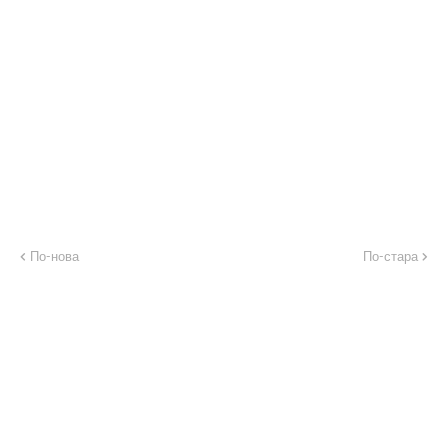
По-нова
По-стара