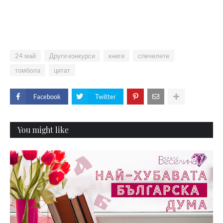
24 май
Други конкурси
книги
спечелете
томбола
цитат
Facebook
Twitter
You might like