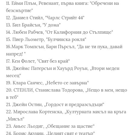
11. Ейми Плъм, Ревенант, първа книга: "Обречени на
безсмъртие"
12. Даниел Стийл, "Чарлс Стрийт 44"
13. Бил Брайсън, "У дома"
14. Любен Рабчев, "От Калифорния до Стълпище"
15. Пиер Льометр, "Булчинска рокля"
16.Марк Томпсън, Бари Пърсъл, "Да не ти пука, давай
напред! "
17. Кен Фолет, "Свят без край“
18. Джеймс Патерсън и Хауърд Роуън, „Втори меден
месец“
19. Клара Санчес, „Небето се завърна“
20. СТЕНЛИ, Станислава Тодорова, „Нещо в мен, нещо
в теб“
21. Джейн Остин, „Гордост и предразсъдъци“
22. Мирослава Кортенска, „Културната мисъл на кръга
„Мисъл“
23. Аньес Льодиг, „Обещание за щастие“
24. Борис Акунин, „Целият свят е театър“