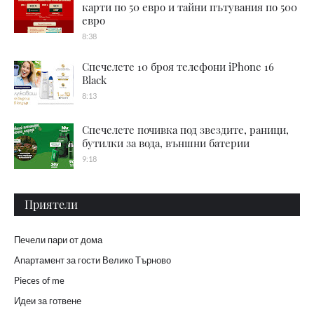
карти по 50 евро и тайни пътувания по 500
евро
8:38
Спечелете 10 броя телефони iPhone 16
Black
8:13
Спечелете почивка под звездите, раници,
бутилки за вода, външни батерии
9:18
Приятели
Печели пари от дома
Апартамент за гости Велико Търново
Pieces of me
Идеи за готвене