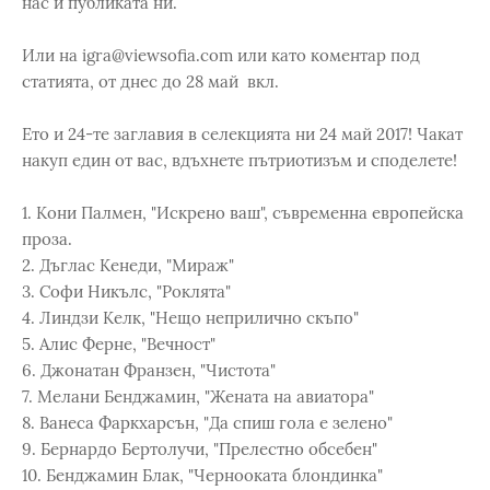
нас и публиката ни.
Или на igra@viewsofia.com или като коментар под
статията, от днес до 28 май вкл.
Ето и 24-те заглавия в селекцията ни 24 май 2017! Чакат
накуп един от вас, вдъхнете пътриотизъм и споделете!
1. Кони Палмен, "Искрено ваш", съвременна европейска
проза.
2. Дъглас Кенеди, "Мираж"
3. Софи Никълс, "Роклята"
4. Линдзи Келк, "Нещо неприлично скъпо"
5. Алис Ферне, "Вечност"
6. Джонатан Франзен, "Чистота"
7. Мелани Бенджамин, "Жената на авиатора"
8. Ванеса Фаркхарсън, "Да спиш гола е зелено"
9. Бернардо Бертолучи, "Прелестно обсебен"
10. Бенджамин Блак, "Чернооката блондинка"