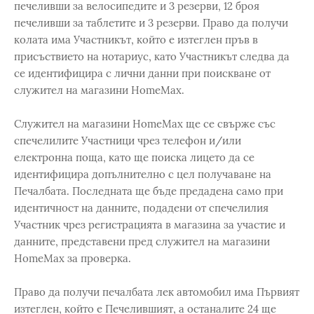
печеливши за велосипедите и 3 резерви, 12 броя
печеливши за таблетите и 3 резерви. Право да получи
колата има Участникът, който е изтеглен пръв в
присъствието на нотариус, като Участникът следва да
се идентифицира с лични данни при поискване от
служител на магазини HomeMax.
Служител на магазини HomeMax ще се свърже със
спечелилите Участници чрез телефон и/или
електронна поща, като ще поиска лицето да се
идентифицира допълнително с цел получаване на
Печалбата. Последната ще бъде предадена само при
идентичност на данните, подадени от спечелилия
Участник чрез регистрацията в магазина за участие и
данните, представени пред служител на магазини
HomeMax за проверка.
Право да получи печалбата лек автомобил има Първият
изтеглен, който е Печелившият, а останалите 24 ще