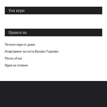
Топ игри
Приятели
Печели пари от дома
Апартамент за гости Велико Търново
Pieces of me
Идеи за готвене