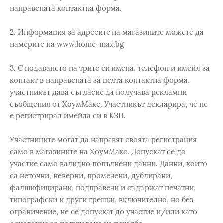
направената контактна форма.
2. Информация за адресите на магазините можете да
намерите на www.home-max.bg
3. С подаването на трите си имена, телефон и имейл за
контакт в направената за целта контактна форма,
участникът дава съгласие да получава рекламни
съобщения от ХоумМакс. Участникът декларира, че не
е регистрирал имейла си в КЗП.
Участниците могат да направят своята регистрация
само в магазините на ХоумМакс. Допускат се до
участие само валидно попълнени данни. Данни, които
са неточни, неверни, променени, дублирани,
фалшифицирани, подправени и съдържат печатни,
типографски и други грешки, включително, но без
ограничение, не се допускат до участие и/или като