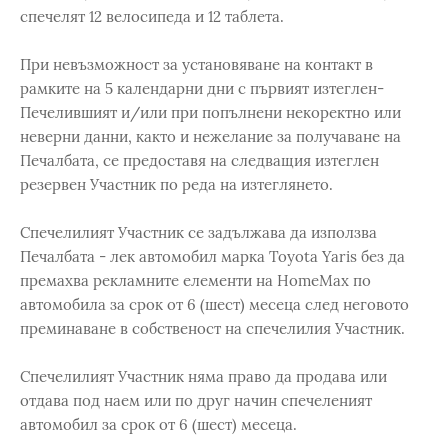
спечелят 12 велосипеда и 12 таблета.
При невъзможност за установяване на контакт в
рамките на 5 календарни дни с първият изтеглен-
Печелившият и/или при попълнени некоректно или
неверни данни, както и нежелание за получаване на
Печалбата, се предоставя на следващия изтеглен
резервен Участник по реда на изтеглянето.
Спечелилият Участник се задължава да използва
Печалбата - лек автомобил марка Toyota Yaris без да
премахва рекламните елементи на HomeMax по
автомобила за срок от 6 (шест) месеца след неговото
преминаване в собственост на спечелилия Участник.
Спечелилият Участник няма право да продава или
отдава под наем или по друг начин спечеленият
автомобил за срок от 6 (шест) месеца.