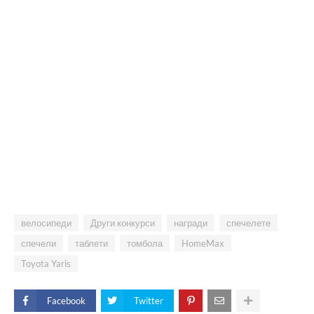
велосипеди
Други конкурси
награди
спечелете
спечели
таблети
томбола
HomeMax
Toyota Yaris
Facebook
Twitter