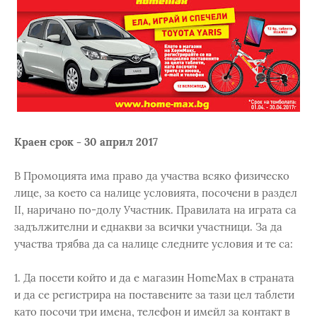
Краен срок - 30 април 2017
В Промоцията има право да участва всяко физическо
лице, за което са налице условията, посочени в раздел
II, наричано по-долу Участник. Правилата на играта са
задължителни и еднакви за всички участници. За да
участва трябва да са налице следните условия и те са:
1. Да посети който и да е магазин HomeMax в страната
и да се регистрира на поставените за тази цел таблети
като посочи три имена, телефон и имейл за контакт в