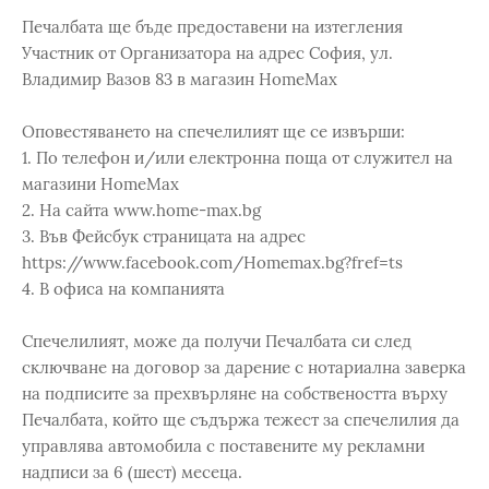
Печалбата ще бъде предоставени на изтегления
Участник от Организатора на адрес София, ул.
Владимир Вазов 83 в магазин HomeMax
Оповестяването на спечелилият ще се извърши:
1. По телефон и/или електронна поща от служител на
магазини HomeMax
2. На сайта www.home-max.bg
3. Във Фейсбук страницата на адрес
https://www.facebook.com/Homemax.bg?fref=ts
4. В офиса на компанията
Спечелилият, може да получи Печалбата си след
сключване на договор за дарение с нотариална заверка
на подписите за прехвърляне на собствеността върху
Печалбата, който ще съдържа тежест за спечелилия да
управлява автомобила с поставените му рекламни
надписи за 6 (шест) месеца.