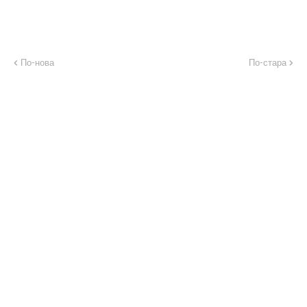
По-нова
По-стара