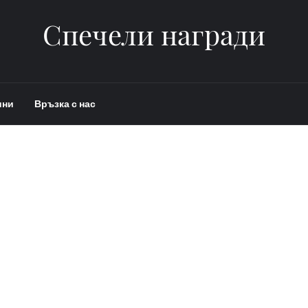
Спечели награди
ини
Връзка с нас