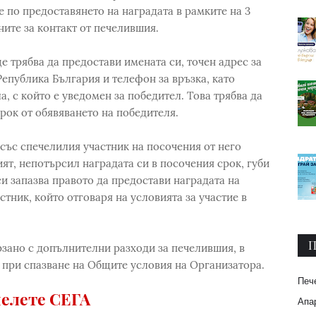
е по предоставянето на наградата в рамките на 3
ните за контакт от печелившия.
е трябва да предостави имената си, точен адрес за
Република България и телефон за връзка, като
а, с който е уведомен за победител. Това трябва да
срок от обявяването на победителя.
 със спечелилия участник на посочения от него
ият, непотърсил наградата си в посочения срок, губи
и запазва правото да предостави наградата на
тник, който отговаря на условията за участие в
П
рзано с допълнителни разходи за печелившия, в
и при спазване на Общите условия на Организатора.
Печ
елете СЕГА
Апар