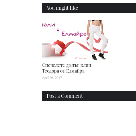
You might like
Спечелете дълъг клин
Теодора от Елмайра
April 06, 2017
Post a Comment