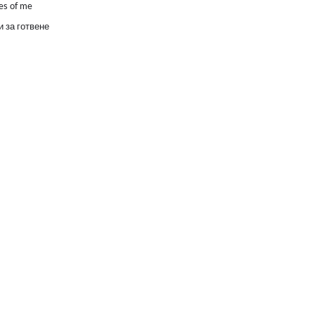
es of me
 за готвене