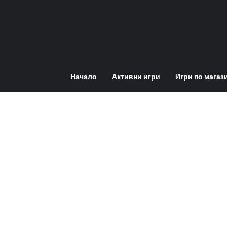
Начало
Активни игри
Игри по магаз