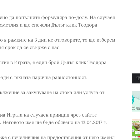
вено да попълните формуляра по-долу. На случаен
ъсметлия и ще спечели Дълъг клик Теодора
 в рамките на 3 дни не отговорите, то ще изберем
я срок да се свърже с нас!
стие в Играта, е един брой Дълъг клик Теодора
ради с тяхната парична равностойност.
Т
дължение за закупуване на стока или услуга от
на Играта на случаен принцип чрез сайтът
 Неговото име ще бъде обявено на 13.04.2017 г.
рже с печелившия на предоставения от него имейл