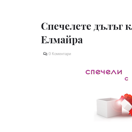
Спечелете дълъг к
Елмайра
0 Коментари