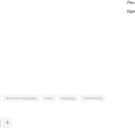
Piec
Идеи
женски конкурси
клин
награда
спечелете