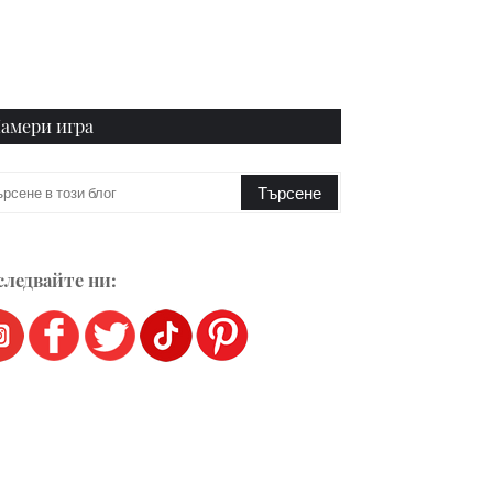
амери игра
ледвайте ни: