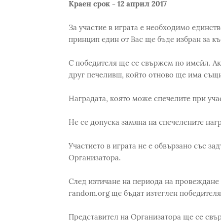
Краен срок - 12 април 2017
За участие в играта е необходимо единст
принцип един от Вас ще бъде избран за к
С победителя ще се свържем по имейл. Ако
друг печеливш, който отново ще има същи
Наградата, която може спечелите при уча
Не се допуска замяна на спечелените наг
Участието в играта не е обвързано със за
Организатора.
След изтичане на периода на провеждане 
random.org ще бъдат изтеглен победителя.
Представител на Организатора ще се свъ