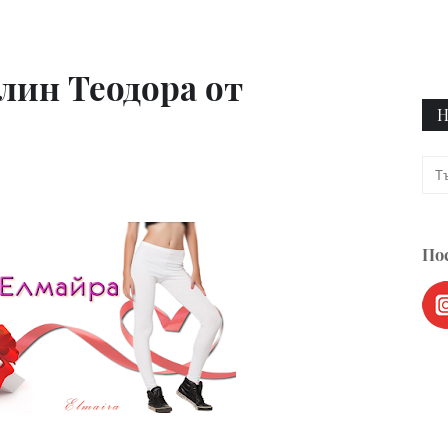
лин Теодора от
Н
Пос