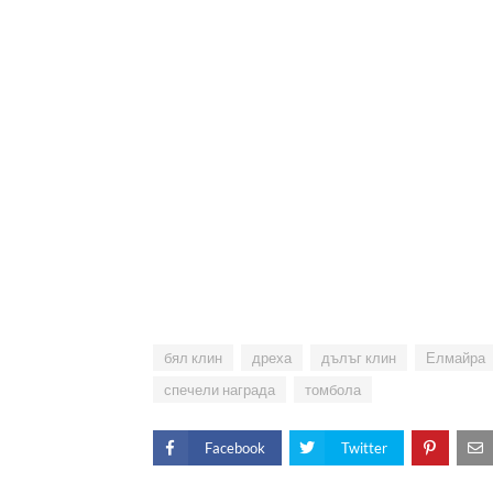
бял клин
дреха
дълъг клин
Елмайра
спечели награда
томбола
Facebook
Twitter