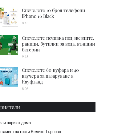
Спечелете 10 броя телефони
iPhone 16 Black
8:13
Спечелете почивка под звездите,
раници, бутилки за вода, външни
батерии
9:18
Спечелете 60 куфара и 40
ваучера за пазаруване в
Кауфланд
8:03
риятели
ели пари от дома
тамент за гости Велико Търново