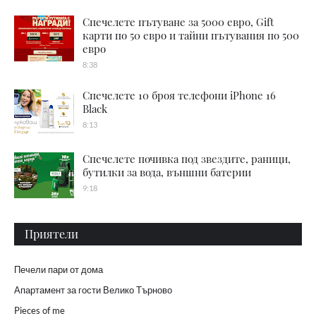
Спечелете пътуване за 5000 евро, Gift
карти по 50 евро и тайни пътувания по 500
евро
8:38
Спечелете 10 броя телефони iPhone 16
Black
8:13
Спечелете почивка под звездите, раници,
бутилки за вода, външни батерии
9:18
Приятели
Печели пари от дома
Апартамент за гости Велико Търново
Pieces of me