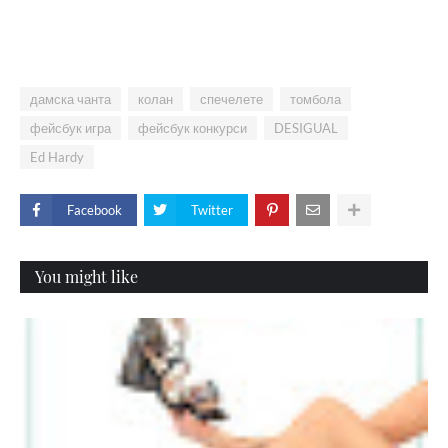
дамска чанта
колан
спечелете
томбола
фейсбук игра
фейсбук конкурси
DESIGUAL
Ed Hardy
Facebook
Twitter
You might like