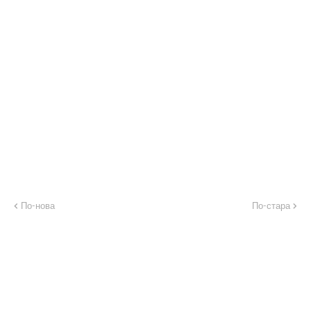
По-нова
По-стара