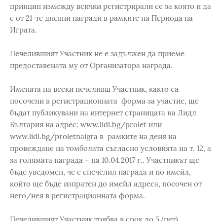
принцип измежду всички регистрирали се за която и да
е от 21-те дневни награди в рамките на Периода на
Играта.
Печелившият Участник не е задължен да приеме
предоставената му от Организатора награда.
Имената на всеки печеливш Участник, както са
посочени в регистрационната форма за участие, ще
бъдат публикувани на интернет страницата на Лидл
България на адрес: www.lidl.bg/prolet или
www.lidl.bg/proletnaigra в рамките на деня на
провеждане на томболата съгласно условията на т. 12, а
за голямата награда – на 10.04.2017 г.. Участникът ще
бъде уведомен, че е спечелил награда и по имейл,
който ще бъде изпратен до имейл адреса, посочен от
него/нея в регистрационната форма.
Печелившият Участник трябва в срок до 5 (пет)