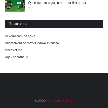
бутилки за вода, външни батерии
9:18
Приятели
Печели пари от дома
Апартамент за гости Велико Търново
Pieces of me
Идеи за готвене
© 2009
Спечели награди