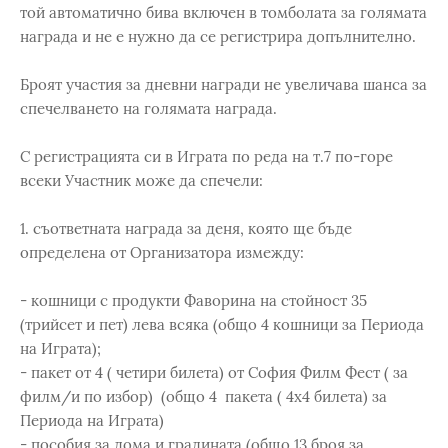
той автоматично бива включен в томболата за голямата
награда и не е нужно да се регистрира допълнително.
Броят участия за дневни награди не увеличава шанса за
спечелването на голямата награда.
С регистрацията си в Играта по реда на т.7 по-горе
всеки Участник може да спечели:
1. съответната награда за деня, която ще бъде
определена от Организатора измежду:
- кошници с продукти Фаворина на стойност 35
(трийсет и пет) лева всяка (общо 4 кошници за Периода
на Играта);
- пакет от 4 ( четири билета) от София Филм Фест ( за
филм/и по избор) (общо 4 пакета ( 4х4 билета) за
Периода на Играта)
- пособия за дома и градината (общо 13 броя за