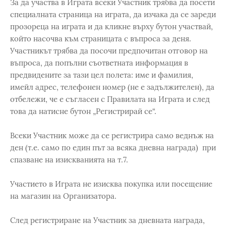
За да участва в Играта всеки Участник трябва да посети
специалната страница на играта, да изчака да се зареди
прозореца на играта и да кликне върху бутон участвай,
който насочва към страницата с въпроса за деня.
Участникът трябва да посочи предпочитан отговор на
въпроса, да попълни съответната информация в
предвидените за тази цел полета: име и фамилия,
имейл адрес, телефонен номер (не е задължителен), да
отбележи, че е съгласен с Правилата на Играта и след
това да натисне бутон „Регистрирай се“.
Всеки Участник може да се регистрира само веднъж на
ден (т.е. само по един път за всяка дневна награда) при
спазване на изискванията на т.7.
Участието в Играта не изисква покупка или посещение
на магазин на Организатора.
След регистриране на Участник за дневната награда,