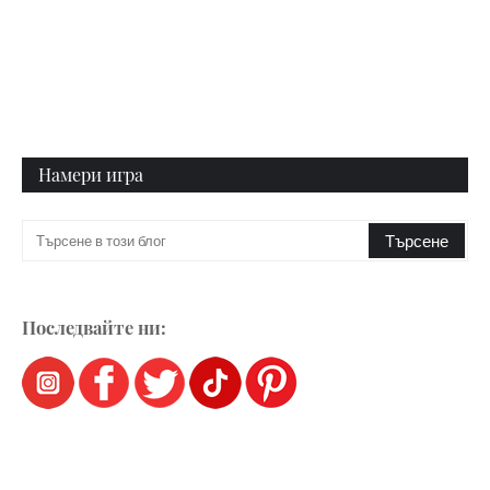
Намери игра
Последвайте ни: