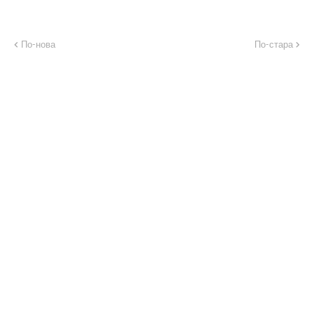
По-нова
По-стара