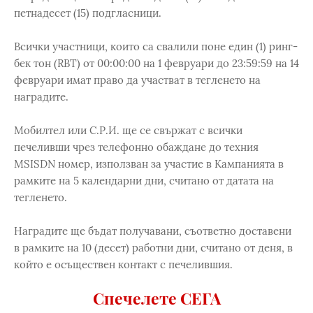
петнадесет (15) подгласници.
Всички участници, които са свалили поне един (1) ринг-
бек тон (RBT) от 00:00:00 на 1 февруари до 23:59:59 на 14
февруари имат право да участват в тегленето на
наградите.
Мобилтел или С.Р.И. ще се свържат с всички
печеливши чрез телефонно обаждане до техния
MSISDN номер, използван за участие в Кампанията в
рамките на 5 календарни дни, считано от датата на
тегленето.
Наградите ще бъдат получавани, съответно доставени
в рамките на 10 (десет) работни дни, считано от деня, в
който е осъществен контакт с печелившия.
Спечелете СЕГА