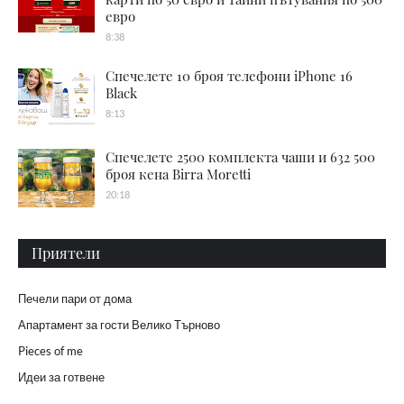
евро
8:38
Спечелете 10 броя телефони iPhone 16
Black
8:13
Спечелете 2500 комплекта чаши и 632 500
броя кена Birra Moretti
20:18
Приятели
Печели пари от дома
Апартамент за гости Велико Търново
Pieces of me
Идеи за готвене