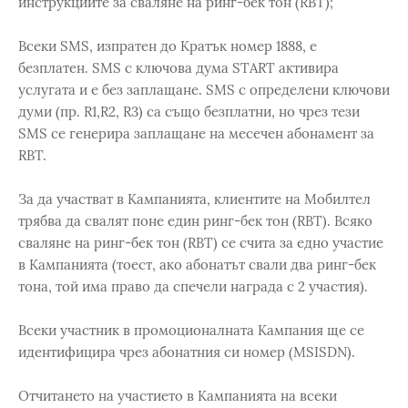
инструкциите за сваляне на ринг-бек тон (RBT);
Всеки SMS, изпратен до Кратък номер 1888, е
безплатен. SMS с ключова дума START активира
услугата и е без заплащане. SMS с определени ключови
думи (пр. R1,R2, R3) са също безплатни, но чрез тези
SMS се генерира заплащане на месечен абонамент за
RBT.
За да участват в Кампанията, клиентите на Мобилтел
трябва да свалят поне един ринг-бек тон (RBT). Всяко
сваляне на ринг-бек тон (RBT) се счита за едно участие
в Кампанията (тоест, ако абонатът свали два ринг-бек
тона, той има право да спечели награда с 2 участия).
Всеки участник в промоционалната Кампания ще се
идентифицира чрез абонатния си номер (MSISDN).
Отчитането на участието в Кампанията на всеки