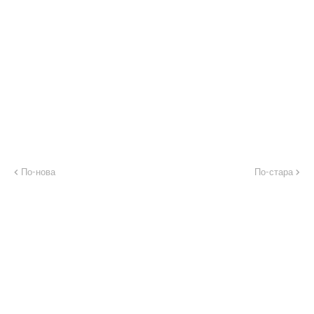
По-нова
По-стара