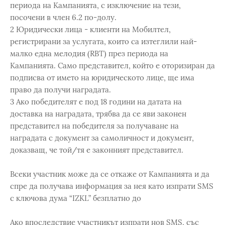
периода на Кампанията, с изключение на тези,
посочени в член 6.2 по-долу.
2 Юридически лица - клиенти на Мобилтел,
регистрирани за услугата, които са изтеглили най-
малко една мелодия (RBT) през периода на
Кампанията. Само представител, който е оторизиран да
подписва от името на юридическото лице, ще има
право да получи наградата.
3 Ако победителят е под 18 години на датата на
доставка на наградата, трябва да се яви законен
представител на победителя за получаване на
наградата с документ за самоличност и документ,
доказващ, че той/тя е законният представител.
Всеки участник може да се откаже от Кампанията и да
спре да получава информация за нея като изпрати SMS
с ключова дума “IZKL” безплатно до
Ако впоследствие участникът изпрати нов SMS, със