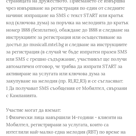
страницата на дружеството. Приемането се извършва
чрез извършване на регистрация по един от следните
начини: изпращане на SMS с текст START или кратък
код (ключова дума) за поръчка на мелодията до кратък
номер 1888 (безплатно), обаждане до 1888 и следване на
инструкциите за регистрация или осъществяване на
достъп до musicall.mtel.bg и следване на инструкциите
за регистрация (в случай че бъде изпратен празен SMS
или SMS с грешно съдържание, участникът ще получи
автоматичен отговор, че трябва да изпрати START за
активиране на услугата или ключова дума за
закупуване на мелодия (пр. R1,R2,R3) и се съгласяват:
1 Да получават SMS съобщения от Мобилтел, свързани
с Кампанията.
Участие могат да вземат:
1 Физически лица навършили 14-години - клиенти на
Мобилтел, регистрирани за услугата, които са
изтеглили най-малко една мелодия (RBT) по време на