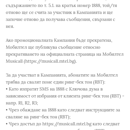
съдържанието по т. 5.1. на кратък номер 1888, той/тя
отново ще се счита за участник в Кампанията и ще
започне отново да получава съобщения, свързани с
нея.
Ако промоционалната Кампания бъде прекратена,
Мобилтел ще публикува съобщение относно
прекратяването на официалната страница на Мобилтел
Musicall (https://musicall.mtel.bg).
За да участват в Кампанията, абонатите на Мобилтел
трябва да свалят поне един ринг-бек тон (RBT):
• Като изпратят SMS на 1888 с Ключова дума в
зависимост от избрания от клиента ринг-бек тон (RBT) -
напр. R1, R2, R3;
• Чрез обаждане на 1888 като следват инструкциите за
сваляне на ринг-бек тон (RBT);
• Чрез достъп до https://musicall.mtel.bg като следват