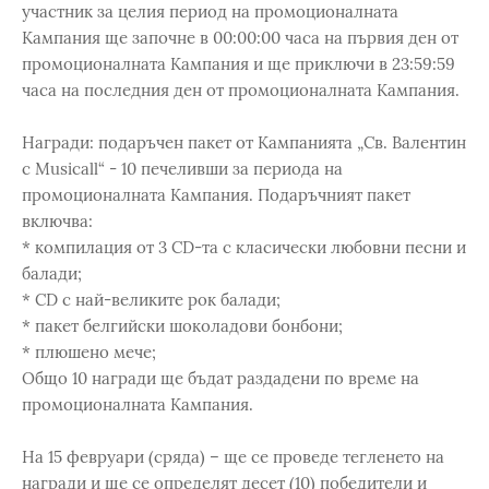
участник за целия период на промоционалната
Кампания ще започне в 00:00:00 часа на първия ден от
промоционалната Кампания и ще приключи в 23:59:59
часа на последния ден от промоционалната Кампания.
Награди: подаръчен пакет от Кампанията „Св. Валентин
с Musicall“ - 10 печеливши за периода на
промоционалната Кампания. Подаръчният пакет
включва:
* компилация от 3 CD-та с класически любовни песни и
балади;
* CD с най-великите рок балади;
* пакет белгийски шоколадови бонбони;
* плюшено мече;
Общо 10 награди ще бъдат раздадени по време на
промоционалната Кампания.
На 15 февруари (сряда) – ще се проведе тегленето на
награди и ще се определят десет (10) победители и