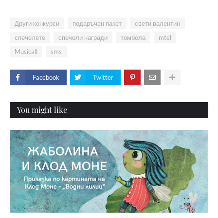
Други конкурси
подаръчен пакет
свети валентин
спечелете
спечели награди
томбола
mtel
Musicall
sms
Facebook
Twitter
You might like