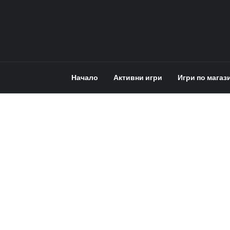
Начало
Активни игри
Игри по магаз