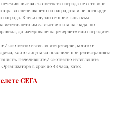
са печелившият за съответната награда не отговори
атора за спечелването на наградата и не потвърди
а награда. В тези случаи се пристъпва към
на изтеглянето им за съответната награда, по
равила, до изчерпване на резервите или наградите.
е/ съответно изтеглените резерви, когато е
дреса, който лицата са посочили при регистрацията
панията. Печелившите/ съответно изтеглените
Организатора в срок до 48 часа, като:
елете СЕГА