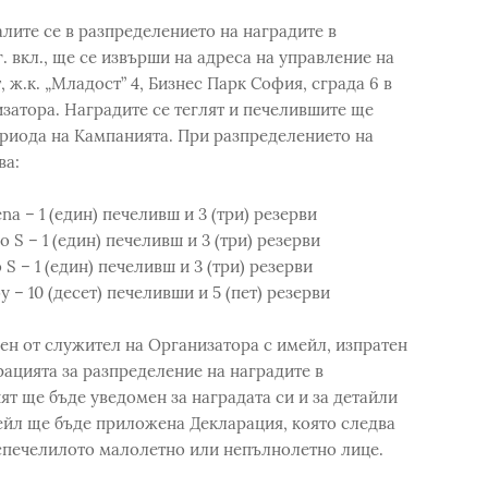
лите се в разпределението на наградите в
8г. вкл., ще се извърши на адреса на управление на
 ж.к. „Младост” 4, Бизнес Парк София, сграда 6 в
затора. Наградите се теглят и печелившите ще
риода на Кампанията. При разпределението на
ва:
 – 1 (един) печеливш и 3 (три) резерви
S – 1 (един) печеливш и 3 (три) резерви
 – 1 (един) печеливш и 3 (три) резерви
 – 10 (десет) печеливши и 5 (пет) резерви
ен от служител на Организатора с имейл, изпратен
рацията за разпределение на наградите в
т ще бъде уведомен за наградата си и за детайли
ейл ще бъде приложена Декларация, която следва
 спечелилото малолетно или непълнолетно лице.