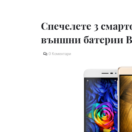
Спечелете 3 смарт
външни батерии B
0 Коментари