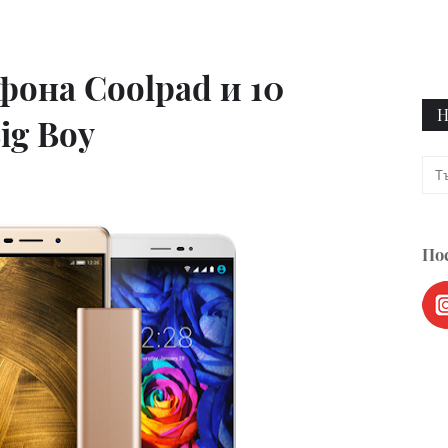
фона Coolpad и 10
Н
ig Boy
Пос