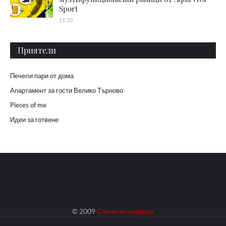
Sport
11:33
Приятели
Печели пари от дома
Апартамент за гости Велико Търново
Pieces of me
Идеи за готвене
© 2009
Спечели награди