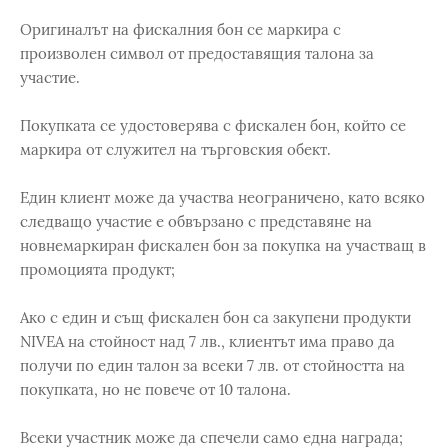
Оригиналът на фискалния бон се маркира с
произволен символ от предоставящия талона за
участие.
Покупката се удостоверява с фискален бон, който се
маркира от служител на търговския обект.
Един клиент може да участва неограничено, като всяко
следващо участие е обвързано с представяне на
новнемаркиран фискален бон за покупка на участващ в
промоцията продукт;
Ако с един и същ фискален бон са закупени продукти
NIVEA на стойност над 7 лв., клиентът има право да
получи по един талон за всеки 7 лв. от стойността на
покупката, но не повече от 10 талона.
Всеки участник може да спечели само една награда;