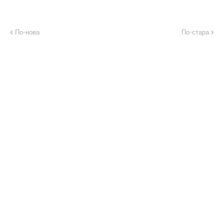
По-нова
По-стара