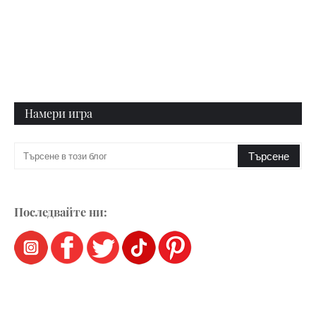
Намери игра
Последвайте ни: