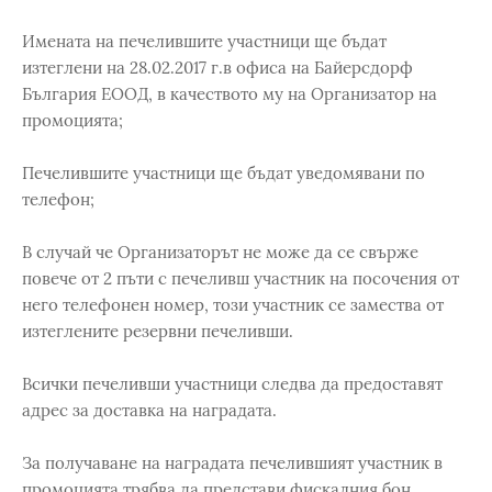
Имената на печелившите участници ще бъдат
изтеглени на 28.02.2017 г.в офиса на Байерсдорф
България ЕООД, в качеството му на Организатор на
промоцията;
Печелившите участници ще бъдат уведомявани по
телефон;
В случай че Организаторът не може да се свърже
повече от 2 пъти с печеливш участник на посочения от
него телефонен номер, този участник се замества от
изтеглените резервни печеливши.
Всички печеливши участници следва да предоставят
адрес за доставка на наградата.
За получаване на наградата печелившият участник в
промоцията трябва да представи фискалния бон,