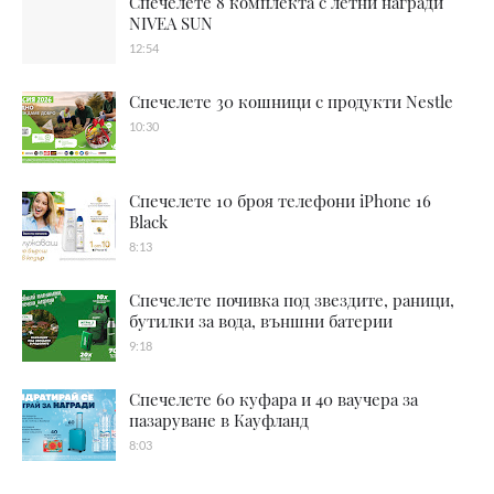
Спечелете 8 комплекта с летни награди
NIVEA SUN
12:54
Спечелете 30 кошници с продукти Nestle
10:30
Спечелете 10 броя телефони iPhone 16
Black
8:13
Спечелете почивка под звездите, раници,
бутилки за вода, външни батерии
9:18
Спечелете 60 куфара и 40 ваучера за
пазаруване в Кауфланд
8:03