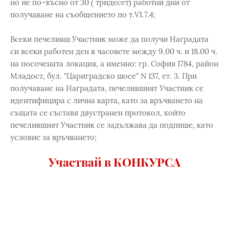
но не по–късно от 30 ( тридесет) работни дни от
получаване на съобщението по т.VI.7.4;
Всеки печеливш Участник може да получи Наградата
си всеки работен ден в часовете между 9.00 ч. и 18.00 ч.
на посочената локация, а именно: гр. София 1784, район
Младост, бул. "Цариградско шосе" N 137, ет. 3. При
получаване на Наградата, печелившият Участник се
идентифицира с лична карта, като за връчването на
същата се съставя двустранен протокол, който
печелившият Участник се задължава да подпише, като
условие за връчването;
Участвай в КОНКУРСА