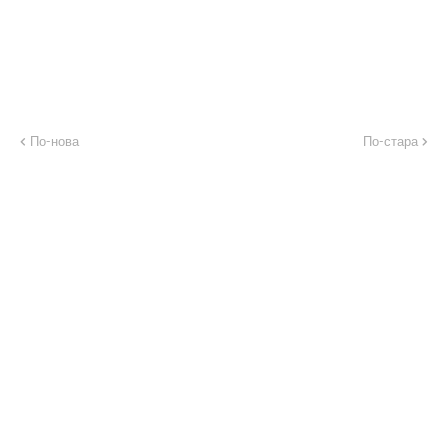
По-нова
По-стара