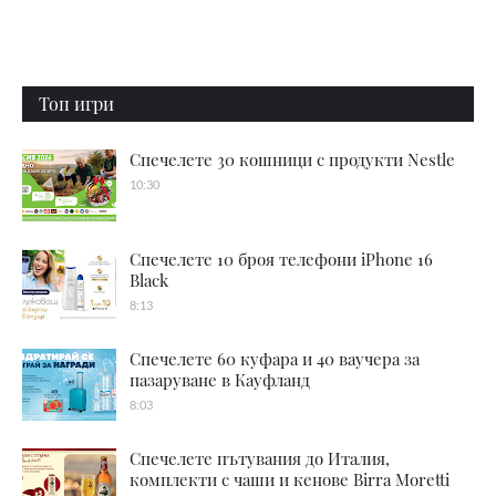
Топ игри
Спечелете 30 кошници с продукти Nestle
10:30
Спечелете 10 броя телефони iPhone 16
Black
8:13
Спечелете 60 куфара и 40 ваучера за
пазаруване в Кауфланд
8:03
Спечелете пътувания до Италия,
комплекти с чаши и кенове Birra Moretti