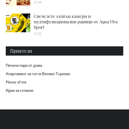
17:38
Спечелете екшън камери и
мултифункционални раници от Aqua Viva
Sport
11:33
Приятели
Печели пари от дома
Апартамент за гости Велико Търново
Pieces of me
Идеи за готвене