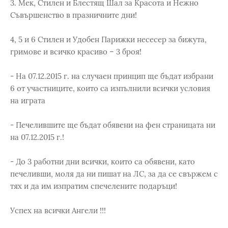
3. Мек, Стилен и Блестящ Шал за Красота и Нежно
Съвършенство в празничните дни!
4, 5 и 6 Стилен и Удобен Парижки несесер за бижута,
гримове и всичко красиво – 3 броя!
- На 07.12.2015 г. на случаен принцип ще бъдат избрани
6 от участниците, които са изпълнили всички условия
на играта
- Печелившите ще бъдат обявени на фен страницата ни
на 07.12.2015 г.!
- До 3 работни дни всички, които са обявени, като
печеливши, моля да ни пишат на ЛС, за да се свържем с
тях и да им изпратим спечелените подаръци!
Успех на всички Ангели !!!