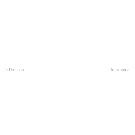
По-нова
По-стара