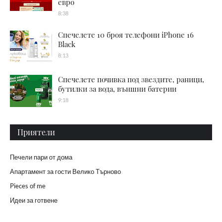
евро
8:38
Спечелете 10 броя телефони iPhone 16
Black
8:13
Спечелете почивка под звездите, раници,
бутилки за вода, външни батерии
9:18
Приятели
Печели пари от дома
Апартамент за гости Велико Търново
Pieces of me
Идеи за готвене