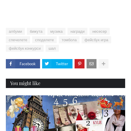
албуми
бижута
музика
награди
несесер
спечелете
споделете
томбола
фейсбук игра
фейсбук конкурси
шал
Facebook
Twitter
You might like