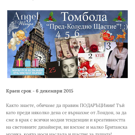
Краен срок - 6 декември 2015
Както знаете, обичаме да правим ПОДАРЪЦИиии! Тъй
като преди няколко дена се върнахме от Лондон, за да
сме в крак с всички модни тенденции и креативността
на световните дизайнери, ви взехме и малко Британска
музика, която носи наслада и щастие за душата!