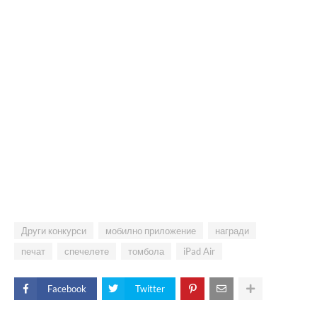
Други конкурси
мобилно приложение
награди
печат
спечелете
томбола
iPad Air
Facebook
Twitter