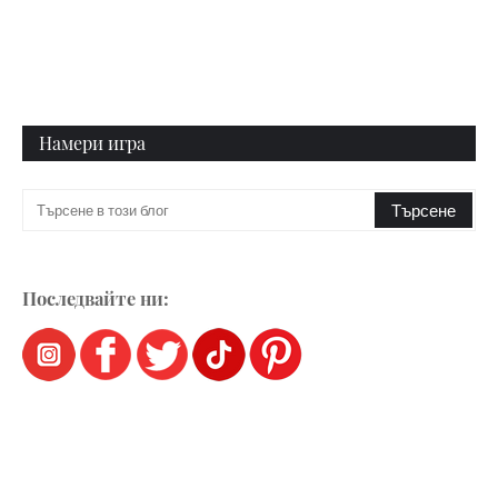
Намери игра
Последвайте ни: