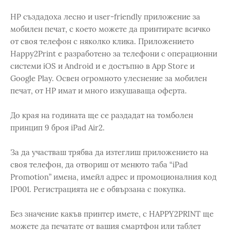
HP създадоха лесно и user-friendly приложение за
мобилен печат, с което можете да принтирате всичко
от своя телефон с няколко клика. Приложението
Happy2Print е разработено за телефони с операционни
системи iOS и Android и е достъпно в App Store и
Google Play. Освен огромното улеснение за мобилен
печат, от НР имат и много изкушаваща оферта.
До края на годината ще се раздадат на томболен
принцип 9 броя iPad Air2.
За да участваш трябва да изтеглиш приложението на
своя телефон, да отвориш от менюто таба “iPad
Promotion” имена, имейл адрес и промоционалния код
IP001. Регистрацията не е обвързана с покупка.
Без значение какъв принтер имете, с HAPPY2PRINT ще
можете да печатате от вашия смартфон или таблет