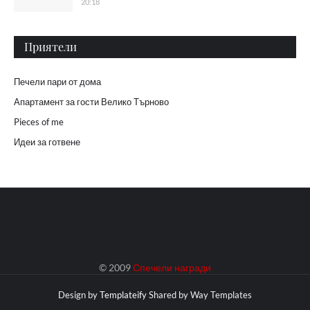
20:18
Приятели
Печели пари от дома
Апартамент за гости Велико Търново
Pieces of me
Идеи за готвене
© 2009
Спечели награди
Design by
Templateify
Shared by
Way Templates