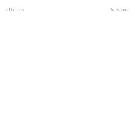
По-нова
По-стара