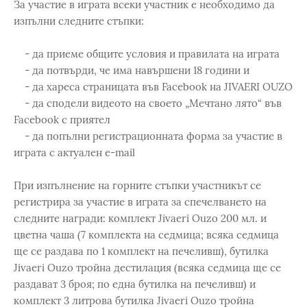
За участие в играта всеки участник е необходимо да
изпълни следните стъпки:
- да приеме общите условия и правилата на играта
- да потвърди, че има навършени 18 години и
- да хареса страницата във Facebook на JIVAERI OUZO
- да сподели видеото на своето „Мечтано лято“ във
Facebook с приятел
- да попълни регистрационната форма за участие в
играта с актуален e-mail
При изпълнение на горните стъпки участникът се
регистрира за участие в играта за спечелването на
следните награди: комплект Jivaeri Ouzo 200 мл. и
цветна чаша (7 комплекта на седмица; всяка седмица
ще се раздава по 1 комплект на печеливш), бутилка
Jivaeri Ouzo тройна дестилация (всяка седмица ще се
раздават 3 броя; по една бутилка на печеливш) и
комплект 3 литрова бутилка Jivaeri Ouzo тройна