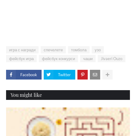
игра с награди
спечелете
томбола
узо
фейсбук игра
фейсбук конкурси
чаши
Jivaeri Ouzo
Facebook
Twitter
You might like