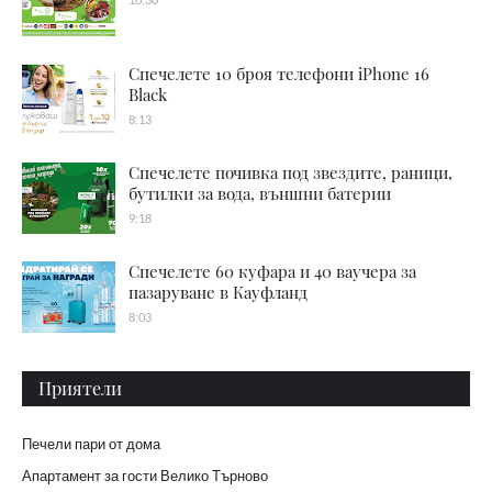
Спечелете 10 броя телефони iPhone 16
Black
8:13
Спечелете почивка под звездите, раници,
бутилки за вода, външни батерии
9:18
Спечелете 60 куфара и 40 ваучера за
пазаруване в Кауфланд
8:03
Приятели
Печели пари от дома
Апартамент за гости Велико Търново