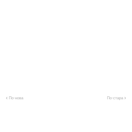
По-нова
По-стара