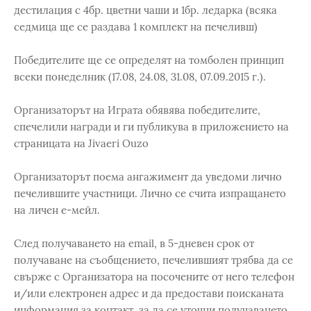
дестилация с 4бр. цветни чаши и 1бр. ледарка (всяка
седмица ще се раздава 1 комплект на печеливш)
Победителите ще се определят на томболен принцип
всеки понеделник (17.08, 24.08, 31.08, 07.09.2015 г.).
Организаторът на Играта обявява победителите,
спечелили награди и ги публикува в приложението на
страницата на Jivaeri Ouzo
Организаторът поема ангажимент да уведоми лично
печелившите участници. Лично се счита изпращането
на личен е-мейл.
След получаването на email, в 5-дневен срок от
получаване на съобщението, печелившият трябва да се
свърже с Организатора на посочените от него телефон
и/или електронен адрес и да предостави поисканата
информация за контакт, за да се уточни получаването