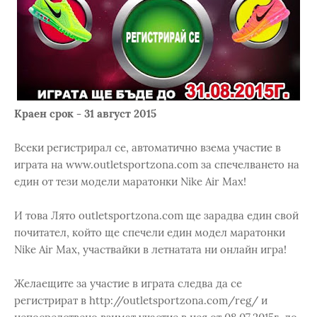
Краен срок - 31 август 2015
Всеки регистрирал се, автоматично взема участие в
играта на www.outletsportzona.com за спечелването на
един от тези модели маратонки Nike Air Max!
И това Лято outletsportzona.com ще зарадва един свой
почитател, който ще спечели един модел маратонки
Nike Air Max, участвайки в летнатата ни онлайн игра!
Желаещите за участие в играта следва да се
регистрират в http://outletsportzona.com/reg/ и