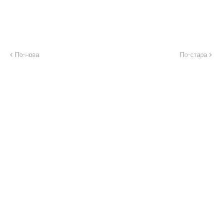
По-нова
По-стара