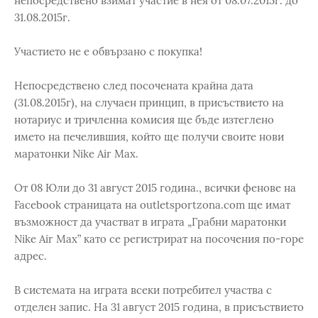
непосредствено взимат участие в нея от 08.07.2015г. до
31.08.2015г.
Участието не е обвързано с покупка!
Непосредствено след посочената крайна дата
(31.08.2015г), на случаен принцип, в присъствието на
нотариус и тричленна комисия ще бъде изтеглено
името на печелившия, който ще получи своите нови
маратонки Nike Air Max.
Oт 08 Юли до 31 август 2015 година., всички фенове на
Facebook страницата на outletsportzona.com ще имат
възможност да участват в играта „Грабни маратонки
Nike Air Max” като се регистрират на посочения по-горе
адрес.
В системата на играта всеки потребител участва с
отделен запис. На 31 август 2015 година, в присъствието