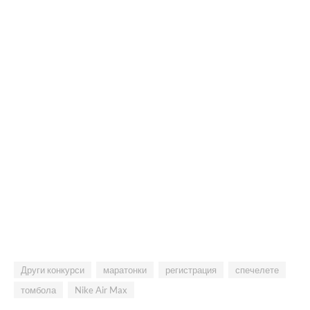
Други конкурси
маратонки
регистрация
спечелете
томбола
Nike Air Max