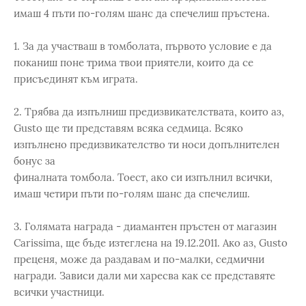
имаш 4 пъти по-голям шанс да спечелиш пръстена.
1. За да участваш в томболата, първото условие е да
поканиш поне трима твои приятели, които да се
присъединят към играта.
2. Трябва да изпълниш предизвикателствата, които аз,
Gusto ще ти представям всяка седмица. Всяко
изпълнено предизвикателство ти носи допълнителен
бонус за
финалната томбола. Тоест, ако си изпълнил всички,
имаш четири пъти по-голям шанс да спечелиш.
3. Голямата награда - диамантен пръстен от магазин
Carissima, ще бъде изтеглена на 19.12.2011. Ако аз, Gusto
преценя, може да раздавам и по-малки, седмични
награди. Зависи дали ми харесва как се представяте
всички участници.