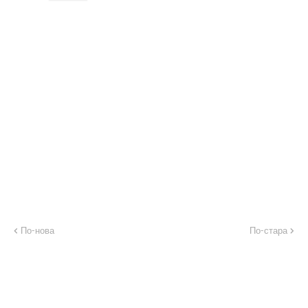
По-нова
По-стара