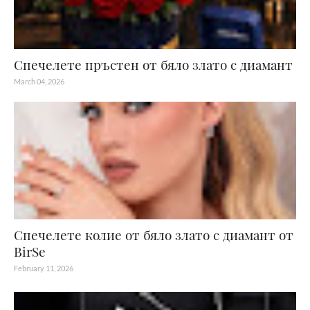
Спечелете пръстен от бяло злато с диамант
March 04, 2026
Спечелете колие от бяло злато с диамант от
BirSe
February 11, 2026