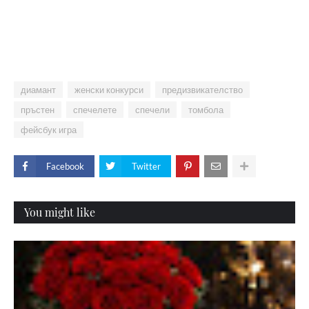
диамант
женски конкурси
предизвикателство
пръстен
спечелете
спечели
томбола
фейсбук игра
Facebook
Twitter
You might like