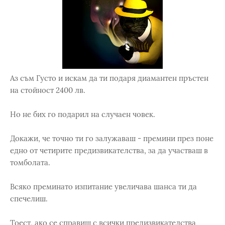
Аз съм Густо и искам да ти подаря диамантен пръстен
на стойност 2400 лв.
Но не бих го подарил на случаен човек.
Докажи, че точно ти го залужаваш - премини през поне
едно от четирите предизвикателства, за да участваш в
томболата.
Всяко преминато изпитание увеличава шанса ти да
спечелиш.
Тоест, ако се справиш с всички предизвикателства