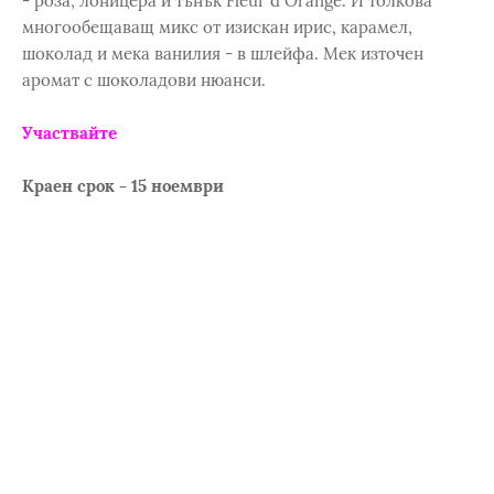
- роза, лоницера и тънък Fleur d`Orange. И толкова
многообещаващ микс от изискан ирис, карамел,
шоколад и мека ванилия - в шлейфа. Мек източен
аромат с шоколадови нюанси.
Участвайте
Краен срок - 15 ноември