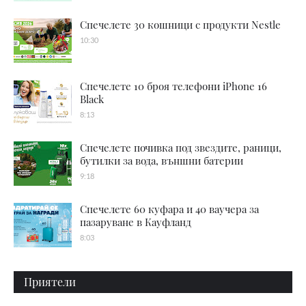
Спечелете 30 кошници с продукти Nestle
10:30
Спечелете 10 броя телефони iPhone 16
Black
8:13
Спечелете почивка под звездите, раници,
бутилки за вода, външни батерии
9:18
Спечелете 60 куфара и 40 ваучера за
пазаруване в Кауфланд
8:03
Приятели