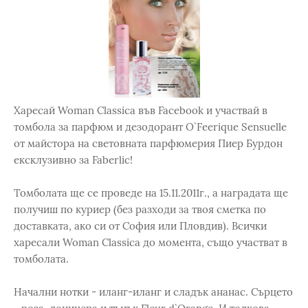
Харесай Woman Classica във Facebook и участвай в
томбола за парфюм и дезодорант O`Feerique Sensuelle
от майстора на световната парфюмерия Пиер Бурдон
ексклузивно за Faberlic!
Томболата ще се проведе на 15.11.2011г., а наградата ще
получиш по куриер (без разходи за твоя сметка по
доставката, ако си от София или Пловдив). Всички
харесали Woman Classica до момента, също участват в
томболата.
Начални нотки - иланг-иланг и сладък ананас. Сърцето