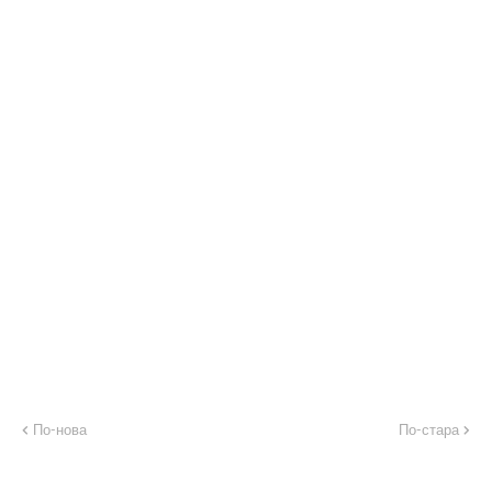
По-нова
По-стара