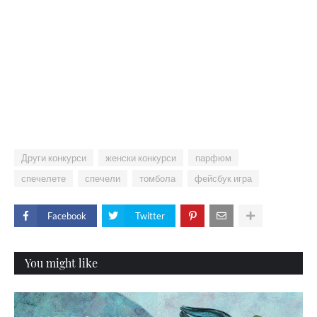
Други конкурси
женски конкурси
парфюм
спечелете
спечели
томбола
фейсбук игра
Facebook
Twitter
You might like