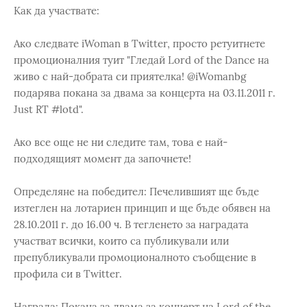
Как да участвате:
Ако следвате iWoman в Twitter, просто ретуитнете
промоционалния туит "Гледай Lord of the Dance на
живо с най-добрата си приятелка! @iWomanbg
подарява покана за двама за концерта на 03.11.2011 г.
Just RT #lotd".
Ако все още не ни следите там, това е най-
подходящият момент да започнете!
Определяне на победител: Печелившият ще бъде
изтеглен на лотариен принцип и ще бъде обявен на
28.10.2011 г. до 16.00 ч. В тегленето за наградата
участват всички, които са публикували или
препубликували промоционалното съобщение в
профила си в Twitter.
Награда: Покана за двама за концерт на Lord of the