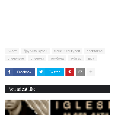
билет
Други конкурси
женски конкурси
спектакъл
спечелете
спечели
томбола
туйтър
шоу
Facebook
Twitter
You might like