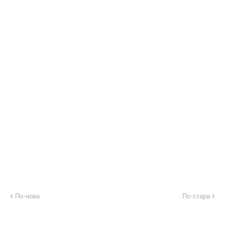
По-нова
По-стара