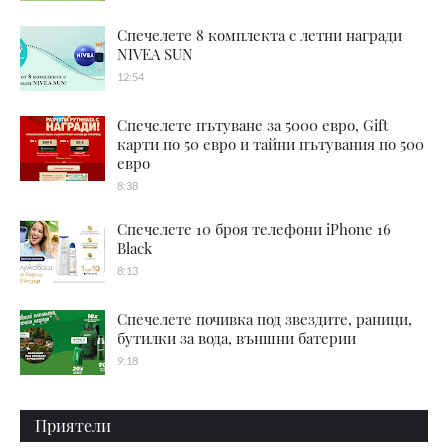
Спечелете 8 комплекта с летни награди
NIVEA SUN
12:54
Спечелете пътуване за 5000 евро, Gift
карти по 50 евро и тайни пътувания по 500
евро
8:38
Спечелете 10 броя телефони iPhone 16
Black
8:13
Спечелете почивка под звездите, раници,
бутилки за вода, външни батерии
9:18
Приятели