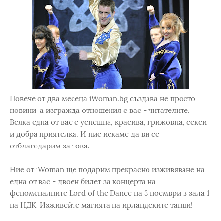
Повече от два месеца iWoman.bg създава не просто
новини, а изгражда отношения с вас - читателите.
Всяка една от вас е успешна, красива, грижовна, секси
и добра приятелка. И ние искаме да ви се
отблагодарим за това.
Ние от iWoman ще подарим прекрасно изживяване на
една от вас - двоен билет за концерта на
феноменалните Lord of the Dance на 3 ноември в зала 1
на НДК. Изживейте магията на ирландските танци!