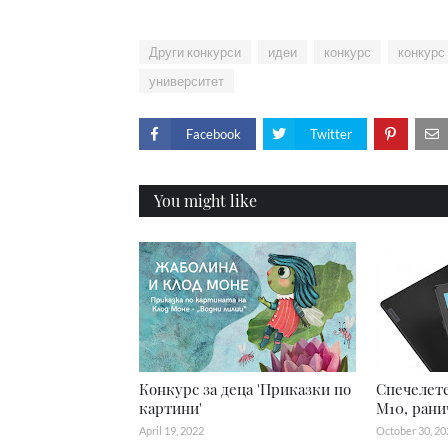
Други конкурси
идеи
конкурс
конкурс
университет
Facebook
Twitter
You might like
Конкурс за деца 'Приказки по
Спечелете
картини'
M10, рани
April 19, 2022
October 30, 20