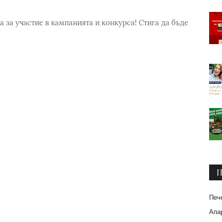
а за участие в кампанията и конкурса! Стига да бъде
П
Печ
Апар