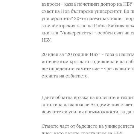
въпроси - казва почетният доктор на НБУ 
съвет на Нов български университет, Ви п
университета? 20-те най-атрактивни, твор
за майсторския клас на Райна Кабаиванска
книгата "Университетът - особен свят на 
НБУ.
20 идеи за "20 години НБУ" - това е наша
интерес към кръглата годишнина и да наб
ще определите самите вие - чрез вашите 
стената на събитието.
Дайте обратна връзка на колегите и техни
ангажира да запознае Академичния съвет 
всичките си усилия и възможности, за да 
Станете част от бъдещето на университета
днес, като дадете своята идея за НБУ!