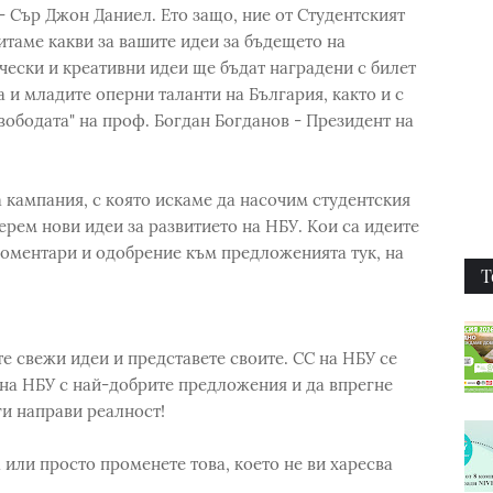
- Сър Джон Даниел. Ето защо, ние от Студентският
итаме какви за вашите идеи за бъдещето на
чески и креативни идеи ще бъдат наградени с билет
 и младите оперни таланти на България, както и с
свободата" на проф. Богдан Богданов - Президент на
та кампания, с която искаме да насочим студентския
ерем нови идеи за развитието на НБУ. Кои са идеите
коментари и одобрение към предложенията тук, на
Т
те свежи идеи и представете своите. СС на НБУ се
на НБУ с най-добрите предложения и да впрегне
ги направи реалност!
 или просто променете това, което не ви харесва