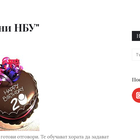
ини НБУ"
Н
Пос
 готови отговори. Те обучават хората да задават