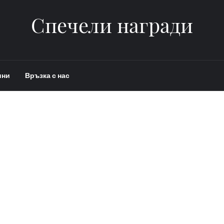
Спечели награди
ини
Връзка с нас