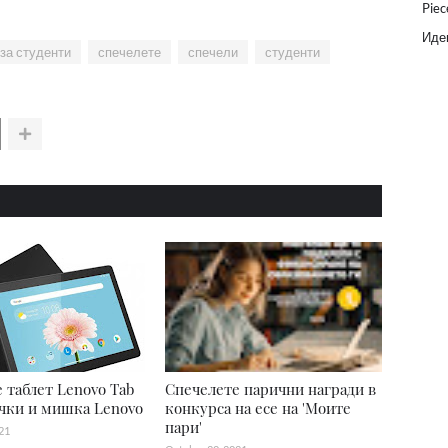
Piec
Идеи
 за студенти
спечелете
спечели
студенти
 таблет Lenovo Tab
Спечелете парични награди в
чки и мишка Lenovo
конкурса на есе на 'Моите
пари'
21