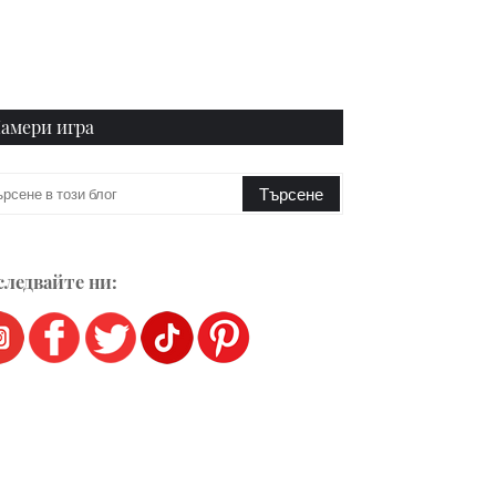
амери игра
ледвайте ни: