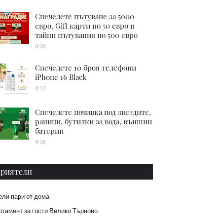
Спечелете пътуване за 5000
евро, Gift карти по 50 евро и
тайни пътувания по 500 евро
8:38
Спечелете 10 броя телефони
iPhone 16 Black
8:13
Спечелете почивка под звездите,
раници, бутилки за вода, външни
батерии
9:18
риятели
ели пари от дома
тамент за гости Велико Търново