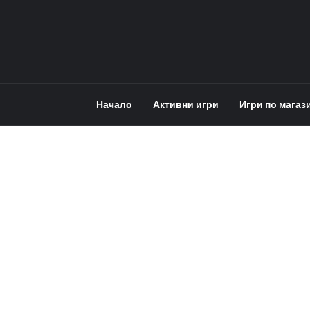
Начало
Активни игри
Игри по магаз