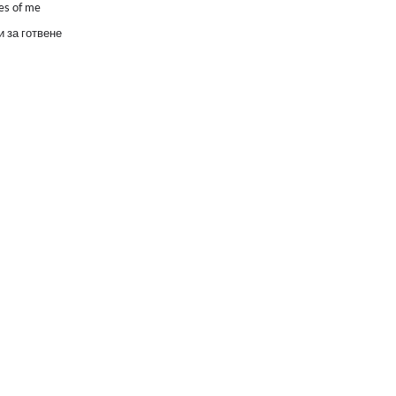
es of me
 за готвене