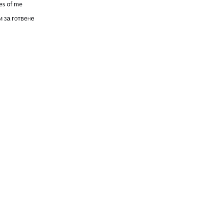
es of me
 за готвене