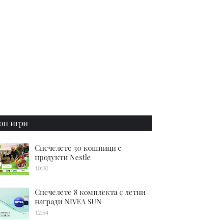
оп игри
Спечелете 30 кошници с
продукти Nestle
10:30
Спечелете 8 комплекта с летни
награди NIVEA SUN
12:54