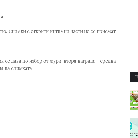
та
то. Снимки с открити интимни части не се приемат.
я се дава по избор от жури, втора награда - средна
ия на снимката
Т