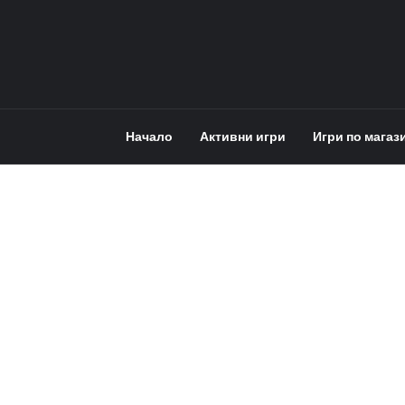
Начало
Активни игри
Игри по магаз