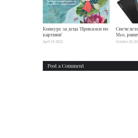
Конкурс за деца 'Приказки по
Спечелете
картини'
M10, рани
April 19, 2022
October 30, 20
Post a Comment