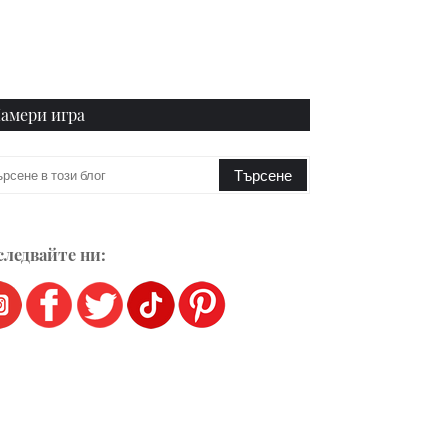
амери игра
ледвайте ни: