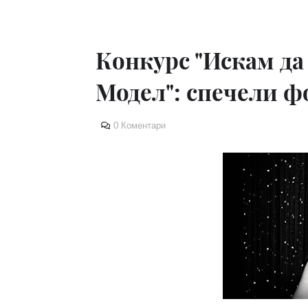
Конкурс "Искам да
Модел": спечели ф
0 Коментари