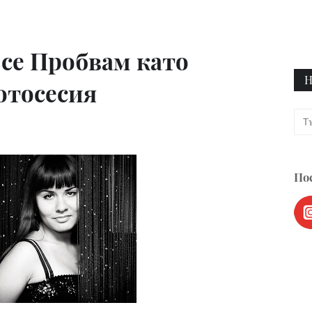
 се Пробвам като
Н
отосесия
Пос