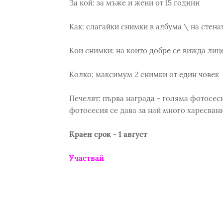
За кой: за мъже и жени от 15 години
Как: слагайки снимки в албума \ на стена
Кои снимки: на които добре се вижда лице
Колко: максимум 2 снимки от един човек
Печелят: първа награда - голяма фотосеси
фотосесия се дава за най много харесван
Краен срок - 1 август
Участвай