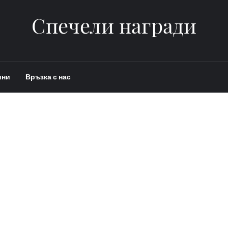
Спечели награди
ини
Връзка с нас