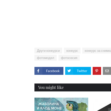
Други конкурси
конкурс
конкурс за снимк
фотомодел
фотосесия
Facebook
Twitter
You might like