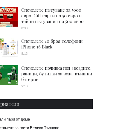
Спечелете пътуване за 5000
евро, Gift карти по 50 евро и
тайни пътувания по 500 евро
8:38
Спечелете 10 броя телефони
iPhone 16 Black
8:13
Спечелете почивка под звездите,
раници, бутилки за вода, външни
батерии
9:18
риятели
ели пари от дома
тамент за гости Велико Търново