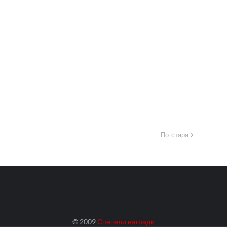
По-стара
© 2009
Спечели награди