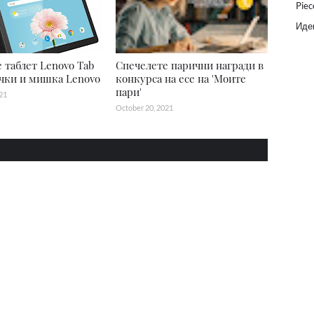
Piec
Идеи
 таблет Lenovo Tab
Спечелете парични награди в
чки и мишка Lenovo
конкурса на есе на 'Моите
пари'
21
October 20, 2021