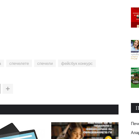
а
спечелете
спечели
фейсбук конкурс
П
Печ
Апар