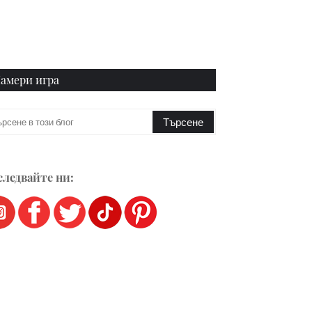
амери игра
ледвайте ни: