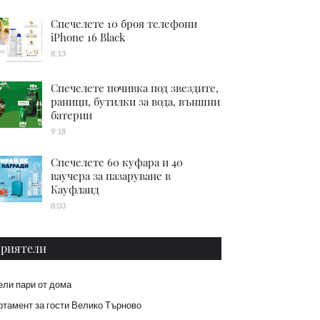
Спечелете 10 броя телефони
iPhone 16 Black
8:13
Спечелете почивка под звездите,
раници, бутилки за вода, външни
батерии
9:18
Спечелете 60 куфара и 40
ваучера за пазаруване в
Кауфланд
8:03
риятели
ели пари от дома
тамент за гости Велико Търново