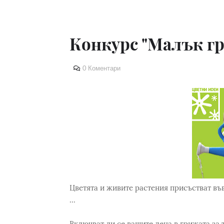
Конкурс "Малък г
0 Коментари
Цветята и живите растения присъстват във
...
Включват ли се вашите деца в грижата за 