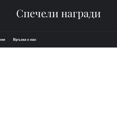
Спечели награди
ини
Връзка с нас