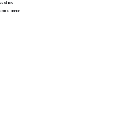
es of me
 за готвене