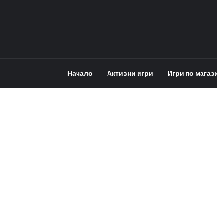
Начало
Активни игри
Игри по магаз