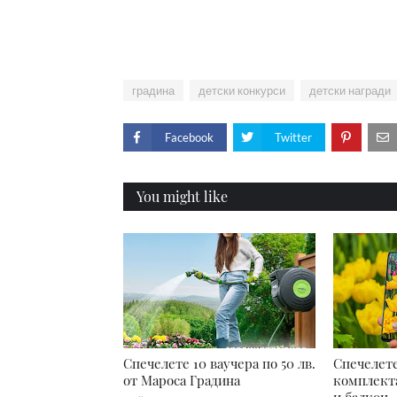
градина
детски конкурси
детски награди
Facebook
Twitter
You might like
Спечелете 10 ваучера по 50 лв.
Спечелете
от Мароса Градина
комплекта