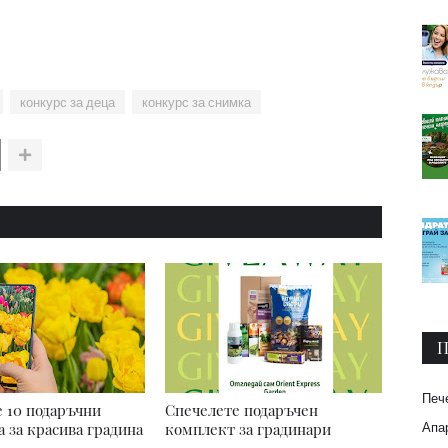
конкурс за деца
конкурс за снимка
П
Печ
 10 подаръчни
Спечелете подаръчен
Апар
 за красива градина
комплект за градинари