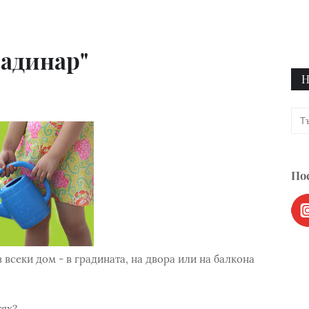
радинар"
Н
Пос
 всеки дом - в градината, на двора или на балкона
тях?