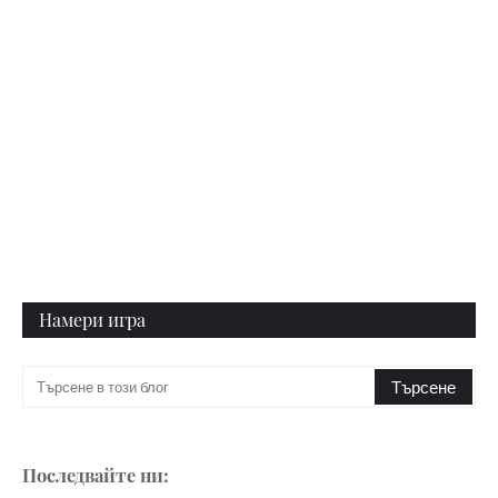
Намери игра
Последвайте ни: