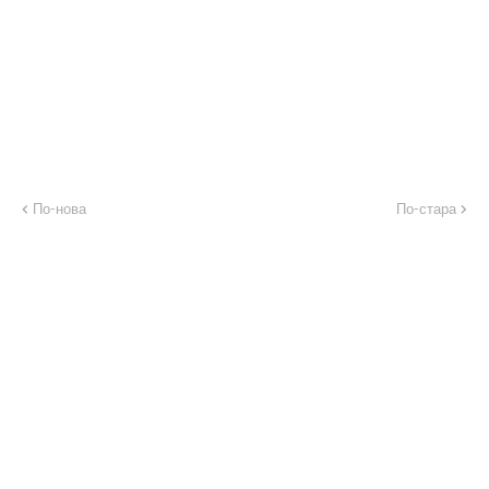
По-нова
По-стара