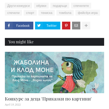
Други конкурси
обувки
подаръци
спечелете
спечели
спорт
тениска
томбола
фейсбук игра
Facebook
Twitter
You might like
Конкурс за деца 'Приказки по картини'
April 19, 2022