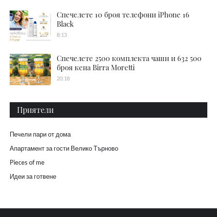
Спечелете 10 броя телефони iPhone 16
Black
8:13
Спечелете 2500 комплекта чаши и 632 500
броя кена Birra Moretti
20:18
Приятели
Печели пари от дома
Апартамент за гости Велико Търново
Pieces of me
Идеи за готвене