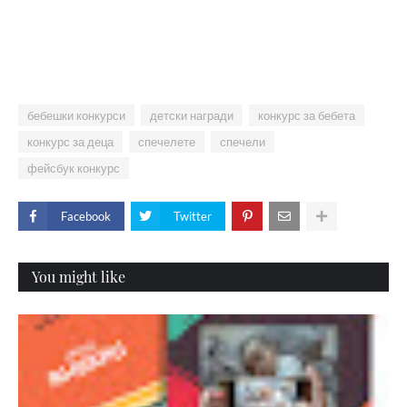
бебешки конкурси
детски награди
конкурс за бебета
конкурс за деца
спечелете
спечели
фейсбук конкурс
Facebook
Twitter
You might like