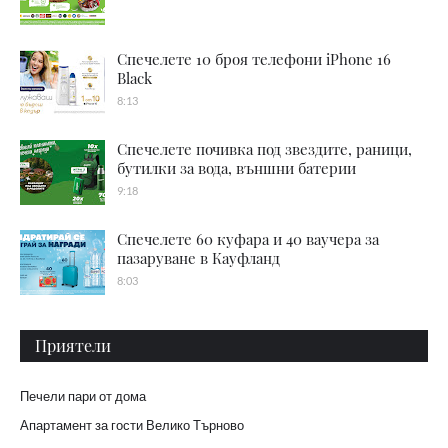
Спечелете 10 броя телефони iPhone 16
Black
8:13
Спечелете почивка под звездите, раници,
бутилки за вода, външни батерии
9:18
Спечелете 60 куфара и 40 ваучера за
пазаруване в Кауфланд
8:03
Приятели
Печели пари от дома
Апартамент за гости Велико Търново