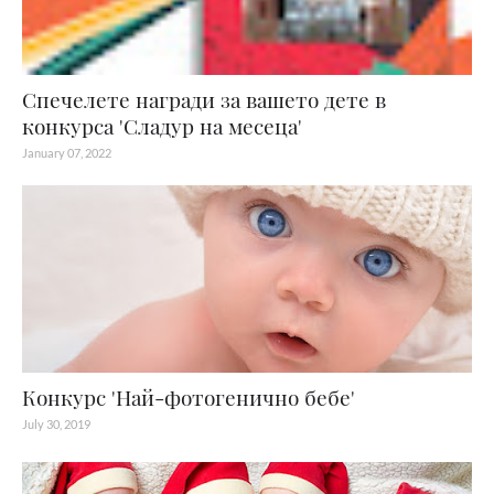
Спечелете награди за вашето дете в
конкурса 'Сладур на месеца'
January 07, 2022
Конкурс 'Най-фотогенично бебе'
July 30, 2019