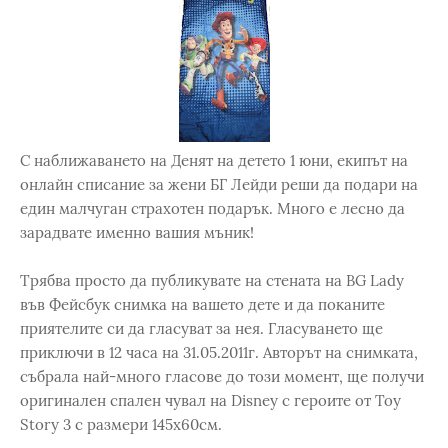
С наближаването на Денят на детето 1 юни, екипът на
онлайн списание за жени БГ Лейди реши да подари на
един малчуган страхотен подарък. Много е лесно да
зарадвате именно вашия мъник!
Трябва просто да публикувате на стената на BG Lady
във Фейсбук снимка на вашето дете и да поканите
приятелите си да гласуват за нея. Гласуването ще
приключи в 12 часа на 31.05.2011г. Авторът на снимката,
събрала най-много гласове до този момент, ще получи
оригинален спален чувал на Disney с героите от Toy
Story 3 с размери 145х60см.