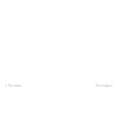
По-нова
По-стара