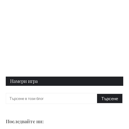
Намери игра
Последвайте ни: