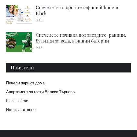
Спечелете 10 броя телефони iPhone 16
Black
8:13
Спечелете почивка под звездите, раници,
бутилки за вода, външни батерии
9:18
Приятели
Печели пари от дома
Апартамент за гости Велико Търново
Pieces of me
Идеи за готвене