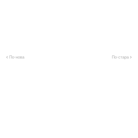
По-нова
По-стара