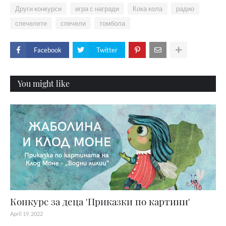
Други конкурси
игра с награди
Кока кола
радио
спечелете
спечели
томбола
Facebook
Twitter
You might like
Конкурс за деца 'Приказки по картини'
April 19, 2022