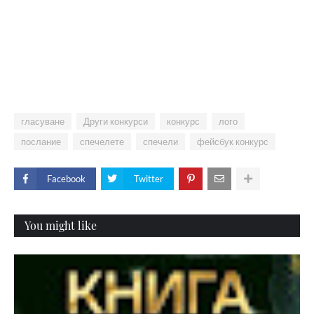
гласуване
Други конкурси
конкурс
лого
послание
спечелете
спечели
фейсбук конкурс
Facebook
Twitter
You might like