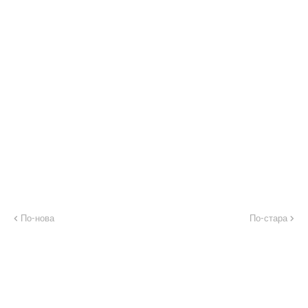
По-нова
По-стара