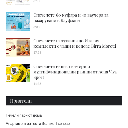
8:13
Спечелете 60 куфара и 40 ваучера за
пазаруване в Кауфланд
8:03
Спечелете пътувания до Италия,
комплекти с чаши и кенове Birra Moretti
17:38
Спечелете екшън камери и
мултифункционални раници от Aqua Viva
Sport
11:33
Приятели
Печели пари от дома
Апартамент за гости Велико Търново