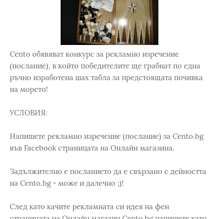
Cento обявяват конкурс за рекламно изречение
(послание), в който победителите ще грабнат по една
ръчно изработена шах табла за предстоящата почивка
на морето!
УСЛОВИЯ:
Напишете рекламно изречение (послание) за Cento.bg
във Facebook страницата на Онлайн магазина.
Задължително е посланието да е свързано с дейността
на Cento.bg - може и далечно ;)!
След като качите рекламната си идея на фен
страницата на Онлайн магазин Cento.bg напишете като