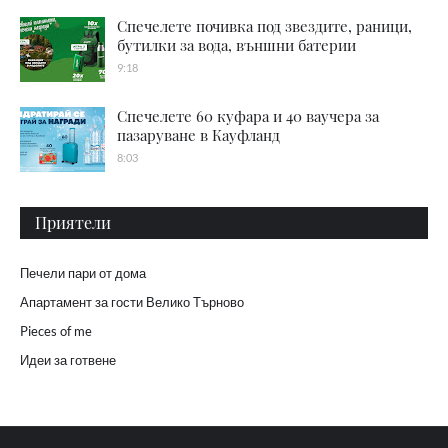
Спечелете почивка под звездите, раници,
бутилки за вода, външни батерии
9:18
Спечелете 60 куфара и 40 ваучера за
пазаруване в Кауфланд
8:03
Приятели
Печели пари от дома
Апартамент за гости Велико Търново
Pieces of me
Идеи за готвене