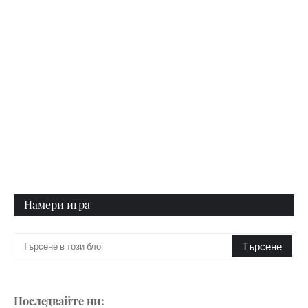
Намери игра
Последвайте ни: