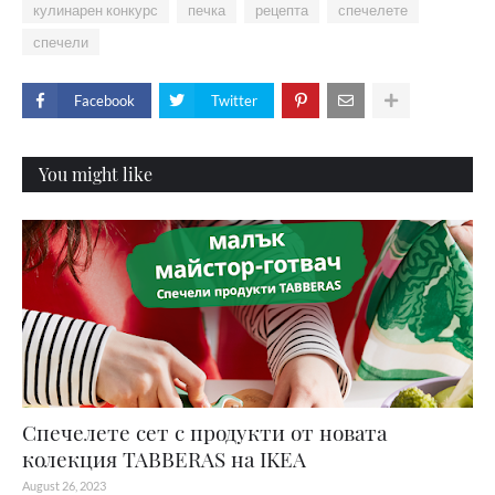
кулинарен конкурс
печка
рецепта
спечелете
спечели
Facebook
Twitter
You might like
Спечелете сет с продукти от новата
колекция TABBERAS на IKEA
August 26, 2023