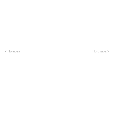
По-нова
По-стара